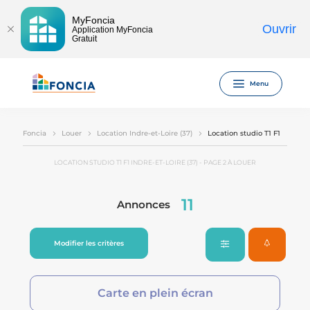
MyFoncia
Ouvrir
Application MyFoncia
Gratuit
Menu
Foncia
Louer
Location Indre-et-Loire (37)
Location studio T1 F1
LOCATION STUDIO T1 F1 INDRE-ET-LOIRE (37) - PAGE 2 À LOUER
11
Annonces
Modifier les critères
Carte en plein écran