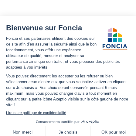
Foncia
Notre site
Nous découvrir
Plan du site
Carrières
Mentions légales
Nos offres d'emplois
Politique Foncia de protection
des données
Espace presse
Conformité
Foncia inside
Gestion des cookies
Avis clients
Politique relative aux cookies
et autres traceurs
Partenaires
Sécurité informatique
Déclaration d'accessibilité
Infos utiles
Nous suivre
Nous contacter
Facebook
Trouver une agence
X