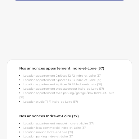
Nos annonces appartement Indre-et-Loire (37)
Location appartement 2 pièces T2 F2 Indre-et-Loire (37)
Location appartement 3 pièces T3 F3 Indre-et-Loire (37)
Location appartement 4 pièces T4 F4 Indre-et-Loire (37)
Location appartement avec ascenseur Indre-et-Loire (37)
Location appartement avec parking / garage / box Indre-et-Loire
(37)
Location studio T1 F1 Indre-et-Loire (37)
Nos annonces Indre-et-Loire (37)
Location appartement meublé Indre-et-Loire (37)
Location local commercial Indre-et-Loire (37)
Location maison Indre-et-Loire (37)
Location parking Indre-et-Loire (37)