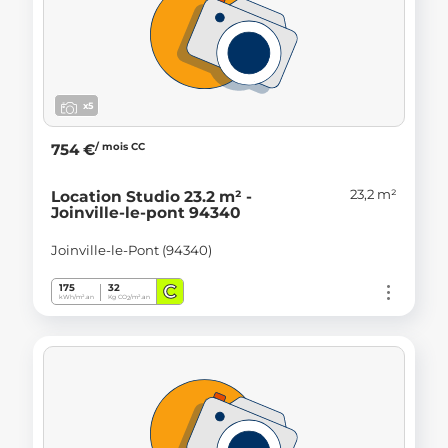
x5
/ mois CC
754 €
23,2 m²
Location Studio 23.2 m² -
Joinville-le-pont 94340
Joinville-le-Pont (94340)
C
175
32
kWh/m².an
Kg CO
/m².an
2