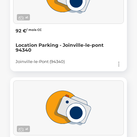
x1
/ mois CC
92 €
Location Parking - Joinville-le-pont
94340
Joinville-le-Pont (94340)
x1