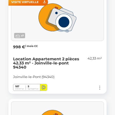
VISITE VIRTUELLE
x7
/ mois CC
998 €
42,33 m²
Location Appartement 2 pièces
42.33 m² - Joinville-le-pont
94340
Joinville-le-Pont (94340)
D
187
5
kWh/m².an
Kg CO
/m².an
2