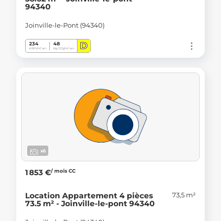
94340
Joinville-le-Pont (94340)
D
234
48
kWh/m².an
Kg CO
/m².an
2
x6
/ mois CC
1 853 €
73,5 m²
Location Appartement 4 pièces
73.5 m² - Joinville-le-pont 94340