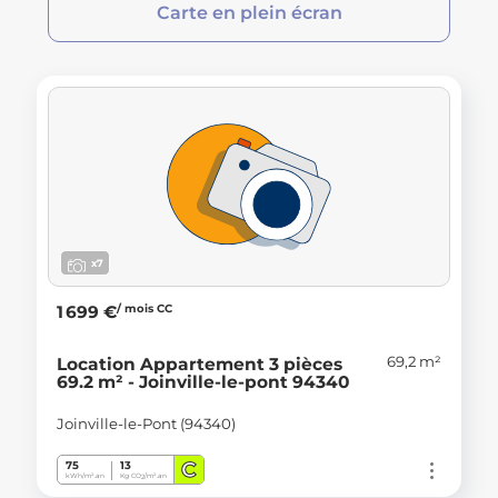
Carte en plein écran
x7
/ mois CC
1 699 €
69,2 m²
Location Appartement 3 pièces
69.2 m² - Joinville-le-pont 94340
Joinville-le-Pont (94340)
C
75
13
kWh/m².an
Kg CO
/m².an
2