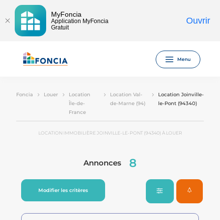
MyFoncia
Ouvrir
Application MyFoncia
Gratuit
Menu
Foncia
Louer
Location
Location Val-
Location Joinville-
Île-de-
de-Marne (94)
le-Pont (94340)
France
LOCATION IMMOBILIÈRE JOINVILLE-LE-PONT (94340) À LOUER
8
Annonces
Modifier les critères