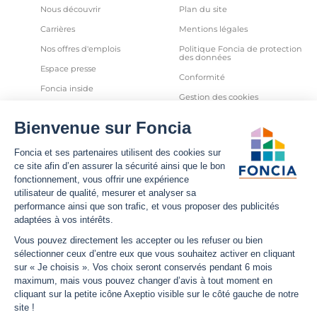
Nous découvrir
Plan du site
Carrières
Mentions légales
Nos offres d'emplois
Politique Foncia de protection
des données
Espace presse
Conformité
Foncia inside
Gestion des cookies
Avis clients
Politique relative aux cookies
et autres traceurs
Partenaires
Sécurité informatique
Déclaration d'accessibilité
Infos utiles
Nous suivre
Nous contacter
Facebook
Trouver une agence
X
Estimation bien immobilier
LinkedIn
Estimation loyer
YouTube
Actualités
Instagram