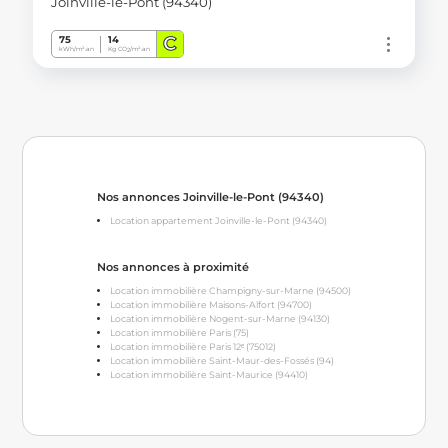
Joinville-le-Pont (94340)
C
75
14
kWh/m².an
Kg CO
/m².an
2
Nos annonces Joinville-le-Pont (94340)
Location appartement Joinville-le-Pont (94340)
Nos annonces à proximité
Location immobilière Champigny-sur-Marne (94500)
Location immobilière Maisons-Alfort (94700)
Location immobilière Nogent-sur-Marne (94130)
Location immobilière Paris (75)
Location immobilière Paris 12ᵉ (75012)
Location immobilière Saint-Maur-des-Fossés (94)
Location immobilière Saint-Maurice (94410)