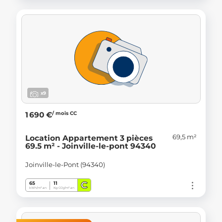
x9
/ mois CC
1 690 €
69,5 m²
Location Appartement 3 pièces
69.5 m² - Joinville-le-pont 94340
Joinville-le-Pont (94340)
C
65
11
kWh/m².an
Kg CO
/m².an
2