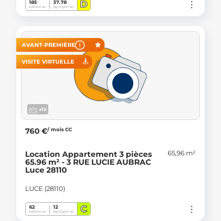
D
185
37.78
kWh/m².an
Kg CO
/m².an
2
AVANT-PREMIÈRE
VISITE VIRTUELLE
x10
/ mois CC
760 €
65,96 m²
Location Appartement 3 pièces
65.96 m² - 3 RUE LUCIE AUBRAC
Luce 28110
LUCE (28110)
C
62
12
kWh/m².an
Kg CO
/m².an
2