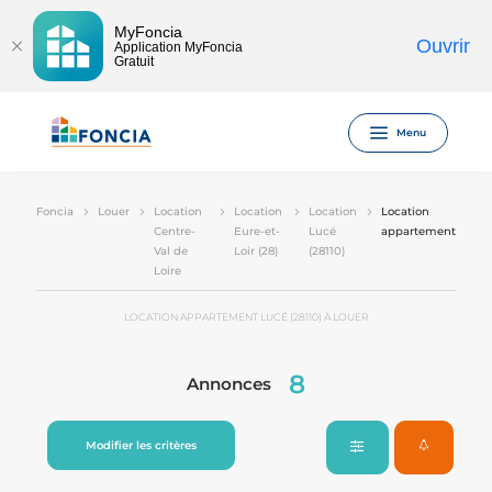
MyFoncia
Ouvrir
Application MyFoncia
Gratuit
Menu
Foncia
Louer
Location
Location
Location
Location
Centre-
Eure-et-
Lucé
appartement
Val de
Loir (28)
(28110)
Loire
LOCATION APPARTEMENT LUCÉ (28110) À LOUER
8
Annonces
Modifier les critères