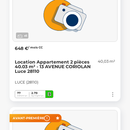
x5
/ mois CC
648 €
40,03 m²
Location Appartement 2 pièces
40.03 m² - 13 AVENUE CORIOLAN
Luce 28110
LUCE (28110)
B
77
2.79
kWh/m².an
Kg CO
/m².an
2
AVANT-PREMIÈRE