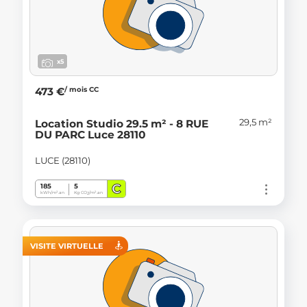
x5
/ mois CC
473 €
29,5 m²
Location Studio 29.5 m² - 8 RUE
DU PARC Luce 28110
LUCE (28110)
C
185
5
kWh/m².an
Kg CO
/m².an
2
VISITE VIRTUELLE