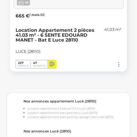
x6
/ mois CC
665 €
41,03 m²
Location Appartement 2 pièces
41.03 m² - 6 SENTE EDOUARD
MANET - Bat E Luce 28110
LUCE (28110)
D
227
47
kWh/m².an
Kg CO
/m².an
2
Nos annonces appartement Lucé (28110)
Location appartement 2 pièces T2 F2 Lucé (28110)
Location appartement avec ascenseur Lucé (28110)
Location appartement avec parking / garage / box Lucé (28110)
Nos annonces Lucé (28110)