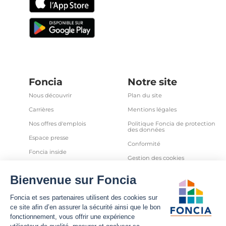
Foncia
Notre site
Nous découvrir
Plan du site
Carrières
Mentions légales
Nos offres d'emplois
Politique Foncia de protection
des données
Espace presse
Conformité
Foncia inside
Gestion des cookies
Avis clients
Politique relative aux cookies
et autres traceurs
Partenaires
Sécurité informatique
Déclaration d'accessibilité