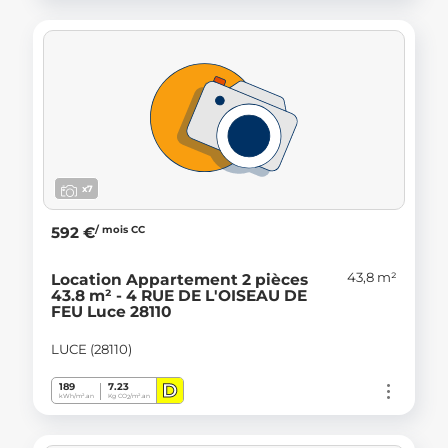
x7
/ mois CC
592 €
43,8 m²
Location Appartement 2 pièces
43.8 m² - 4 RUE DE L'OISEAU DE
FEU Luce 28110
LUCE (28110)
D
189
7.23
kWh/m².an
Kg CO
/m².an
2