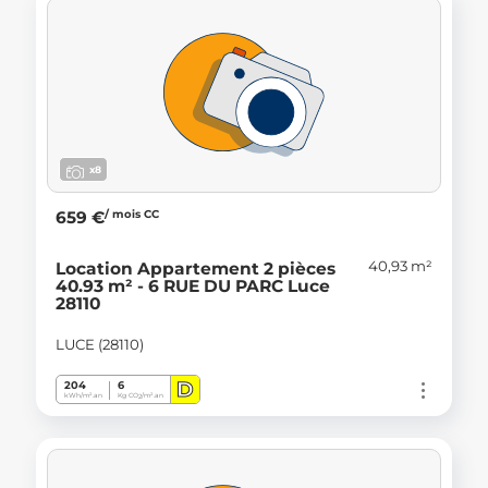
x8
/ mois CC
659 €
40,93 m²
Location Appartement 2 pièces
40.93 m² - 6 RUE DU PARC Luce
28110
LUCE (28110)
D
204
6
kWh/m².an
Kg CO
/m².an
2