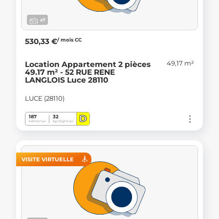
x7
/ mois CC
530,33 €
49,17 m²
Location Appartement 2 pièces
49.17 m² - 52 RUE RENE
LANGLOIS Luce 28110
LUCE (28110)
D
187
32
kWh/m².an
Kg CO
/m².an
2
VISITE VIRTUELLE