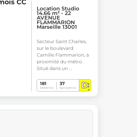
 mois CC
Location Studio
14.66 m² - 22
AVENUE
FLAMMARION
Marseille 13001
Secteur Saint Charles,
sur le boulevard
Camille Flammarion, à
proximité du métro.
Situé dans un …
D
181
37
kWh/m².an
Kg CO
/m².an
2