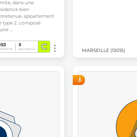
imite, dans une
ésidence bien
ntretenue, appartement
e type 2. composé
'une …
C
153
5
MARSEILLE (13015)
kWh/m².an
Kg CO
/m².an
2
VISITE VIRTUELLE