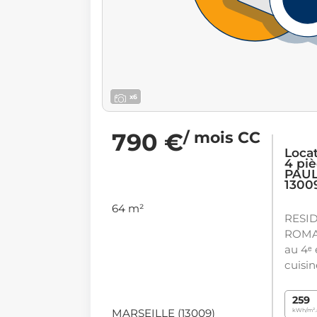
x6
790 €
/ mois CC
Loca
4 piè
PAUL
1300
64 m²
RESI
ROMA
au 4ᵉ
cuisin
259
MARSEILLE (13009)
kWh/m².