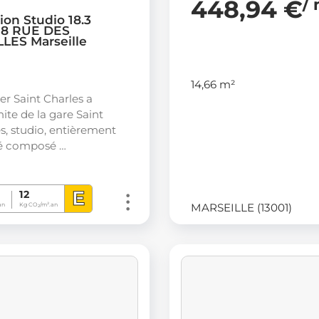
448,94 €
/
ion Studio 18.3
 18 RUE DES
LES Marseille
1
14,66 m²
er Saint Charles a
ite de la gare Saint
s, studio, entièrement
é composé …
E
12
MARSEILLE (13001)
an
Kg CO
/m².an
2