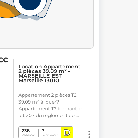
 CC
Location Appartement
2 pièces 39.09 m² -
MARSEILLE EST
Marseille 13010
Appartement 2 pièces T2
39.09 m² à louer?
Appartement T2 formant le
lot 207 du règlement de …
D
236
7
kWh/m².an
Kg CO
/m².an
2