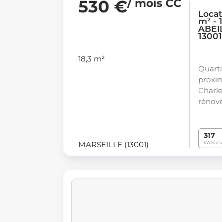
530 €
/ mois CC
Locat
m² -
ABEIL
1300
18,3 m²
Quarti
proxim
Charle
rénov
317
MARSEILLE (13001)
kWh/m².