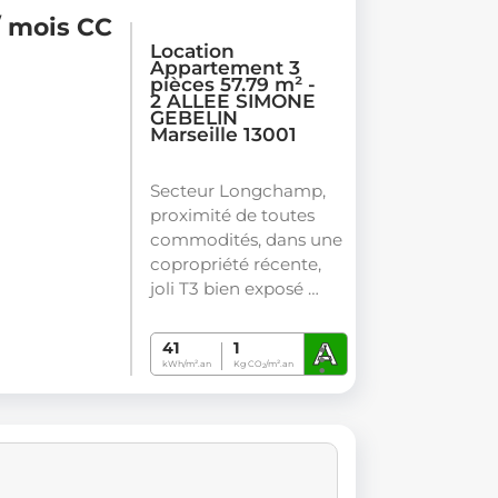
/ mois CC
Location
Appartement 3
pièces 57.79 m² -
2 ALLEE SIMONE
GEBELIN
Marseille 13001
Secteur Longchamp,
proximité de toutes
commodités, dans une
copropriété récente,
joli T3 bien exposé …
A
41
1
kWh/m².an
Kg CO
/m².an
2