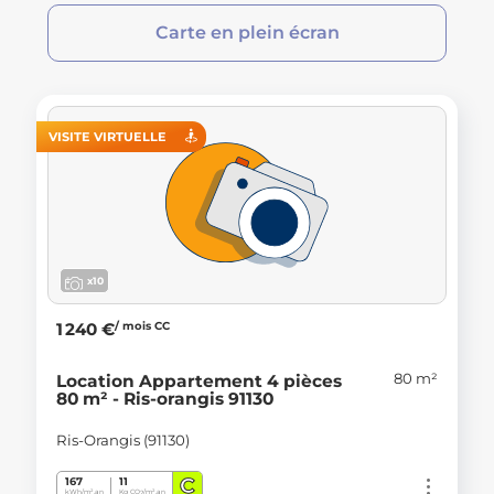
Carte en plein écran
VISITE VIRTUELLE
x10
/ mois CC
1 240 €
80 m²
Location Appartement 4 pièces
80 m² - Ris-orangis 91130
Ris-Orangis (91130)
C
167
11
kWh/m².an
Kg CO
/m².an
2