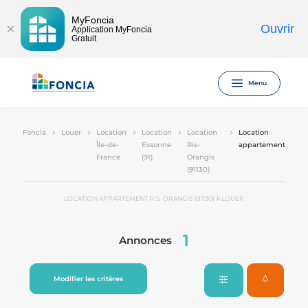
MyFoncia
Ouvrir
Application MyFoncia
Gratuit
Menu
Foncia
Louer
Location
Location
Location
Location
Île-de-
Essonne
Ris-
appartement
France
(91)
Orangis
(91130)
LOCATION APPARTEMENT RIS-ORANGIS (91130) À LOUER
1
Annonces
Modifier les critères