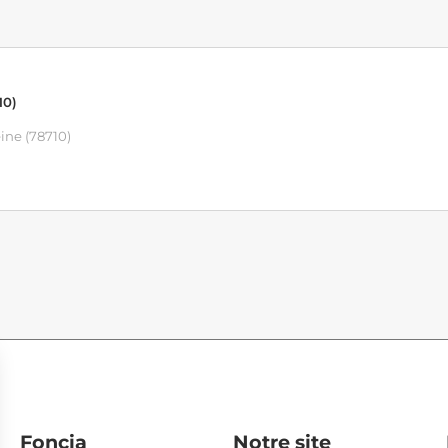
10)
ine (78710)
Foncia
Notre site