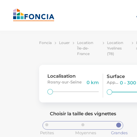
Foncia
Louer
Location
Location
Île-de-
Yvelines
France
(78)
Localisation
Surface
Rosny-sur-Seine
0 km
Appartement
0 - 30
Choisir la taille des vignettes
Petites
Moyennes
Grandes