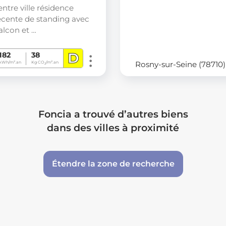
entre ville résidence
écente de standing avec
alcon et …
D
182
38
Rosny-sur-Seine (78710)
kWh/m².an
Kg CO
/m².an
2
Foncia a trouvé d’autres biens
dans des villes à proximité
Étendre la zone de recherche