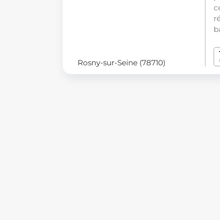
c
r
b
Rosny-sur-Seine (78710)