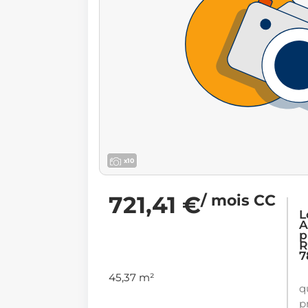
x10
721,41 €
/ mois CC
L
A
p
R
7
45,37 m²
q
p