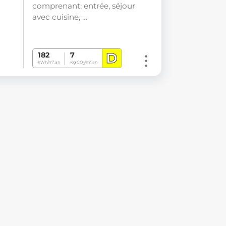
comprenant: entrée, séjour
avec cuisine, …
D
182
7
kWh/m².an
Kg CO
/m².an
2