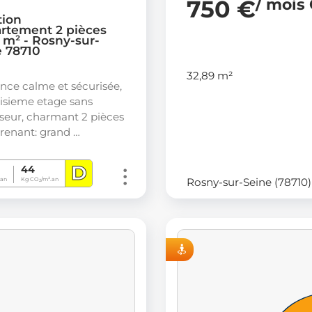
750 €
/ mois
tion
rtement 2 pièces
 m² - Rosny-sur-
e 78710
32,89 m²
ence calme et sécurisée,
oisieme etage sans
seur, charmant 2 pièces
enant: grand …
D
44
Rosny-sur-Seine (78710)
an
Kg CO
/m².an
2
VISITE VIRTUELLE