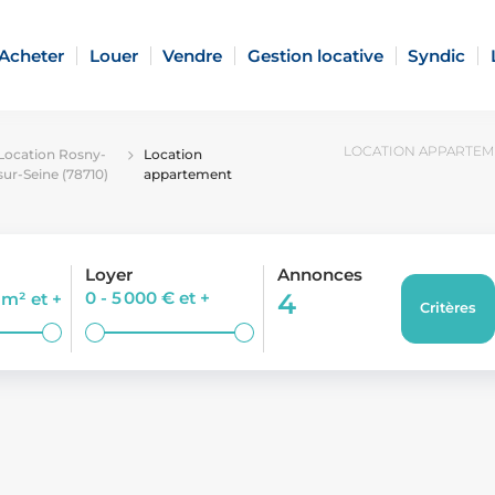
Acheter
Louer
Vendre
Gestion locative
Syndic
LOCATION APPARTEME
Location Rosny-
Location
sur-Seine (78710)
appartement
Loyer
Annonces
0 - 5 000 €
et +
4
0 m²
et +
Critères