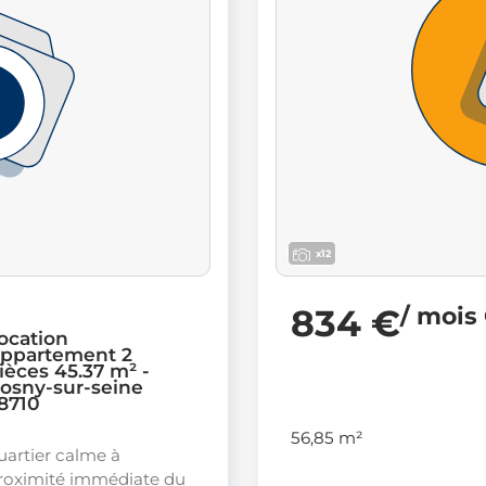
x12
834 €
/ mois
ocation
ppartement 2
ièces 45.37 m² -
osny-sur-seine
8710
56,85 m²
uartier calme à
roximité immédiate du