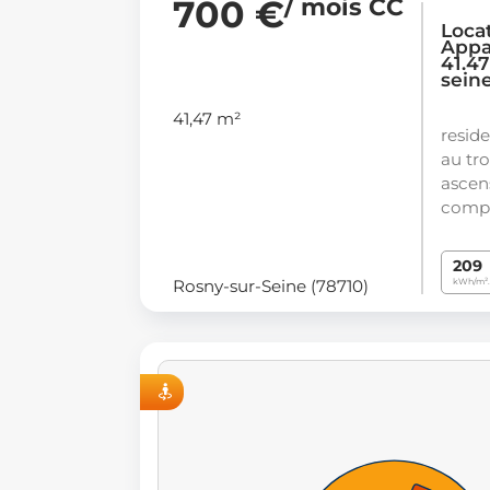
700 €
/ mois CC
Loca
Appa
41.47
sein
41,47 m²
resid
au tr
ascen
compr
209
Rosny-sur-Seine (78710)
kWh/m².
VISITE VIRTUELLE