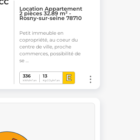
 CC
Location Appartement
2 pièces 32.89 m² -
Rosny-sur-seine 78710
Petit immeuble en
copropriété, au coeur du
centre de ville, proche
commerces, possibilité de
se …
E
336
13
kWh/m².an
Kg CO
/m².an
2