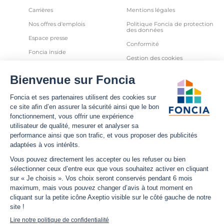
Carrières
Mentions légales
Nos offres d'emplois
Politique Foncia de protection
des données
Espace presse
Conformité
Foncia inside
Gestion des cookies
Avis clients
Politique relative aux cookies
et autres traceurs
Partenaires
Sécurité informatique
Déclaration d'accessibilité
Infos utiles
Nous suivre
Nous contacter
Facebook
Trouver une agence
X
Estimation bien immobilier
LinkedIn
Estimation loyer
YouTube
Actualités
Instagram