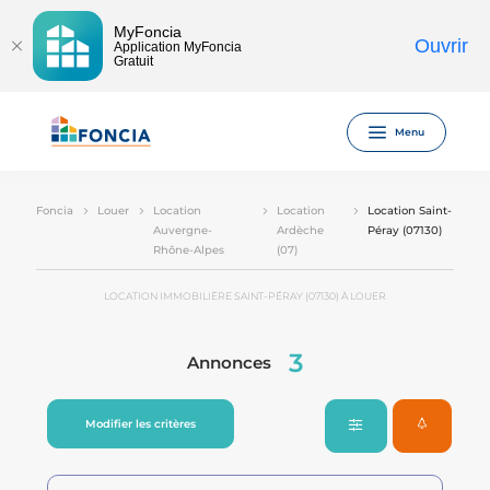
MyFoncia
Ouvrir
Application MyFoncia
Gratuit
Menu
Foncia
Louer
Location
Location
Location Saint-
Auvergne-
Ardèche
Péray (07130)
Rhône-Alpes
(07)
LOCATION IMMOBILIÈRE SAINT-PÉRAY (07130) À LOUER
3
Annonces
Modifier les critères