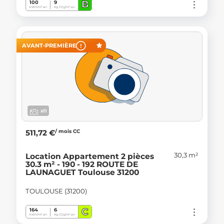
B
100
9
kWh/m².an
Kg CO
/m².an
2
AVANT-PREMIÈRE
x11
/ mois CC
511,72 €
30,3 m²
Location Appartement 2 pièces
30.3 m² - 190 - 192 ROUTE DE
LAUNAGUET Toulouse 31200
TOULOUSE (31200)
C
164
6
kWh/m².an
Kg CO
/m².an
2