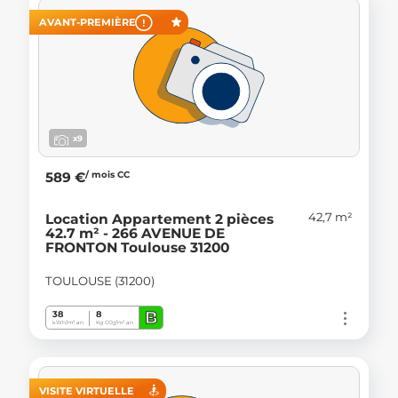
AVANT-PREMIÈRE
x9
/ mois CC
589 €
42,7 m²
Location Appartement 2 pièces
42.7 m² - 266 AVENUE DE
FRONTON Toulouse 31200
TOULOUSE (31200)
B
38
8
kWh/m².an
Kg CO
/m².an
2
VISITE VIRTUELLE