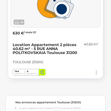
x5
/ mois CC
630 €
40,62 m²
Location Appartement 2 pièces
40.62 m² - 5 RUE ANNA
POLITKOVSKAIA Toulouse 31200
TOULOUSE (31200)
C
144
4
kWh/m².an
Kg CO
/m².an
2
Nos annonces appartement Toulouse (31200)
Location appartement 2 pièces T2 F2 Toulouse 2ᵉ (31200)