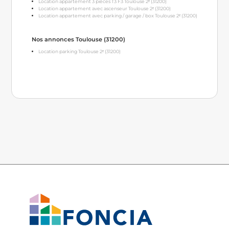
Location appartement 3 pièces T3 F3 Toulouse 2ᵉ (31200)
Location appartement avec ascenseur Toulouse 2ᵉ (31200)
Location appartement avec parking / garage / box Toulouse 2ᵉ (31200)
Nos annonces Toulouse (31200)
Location parking Toulouse 2ᵉ (31200)