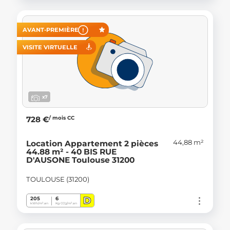
AVANT-PREMIÈRE
VISITE VIRTUELLE
x7
/ mois CC
728 €
44,88 m²
Location Appartement 2 pièces
44.88 m² - 40 BIS RUE
D'AUSONE Toulouse 31200
TOULOUSE (31200)
D
205
6
kWh/m².an
Kg CO
/m².an
2