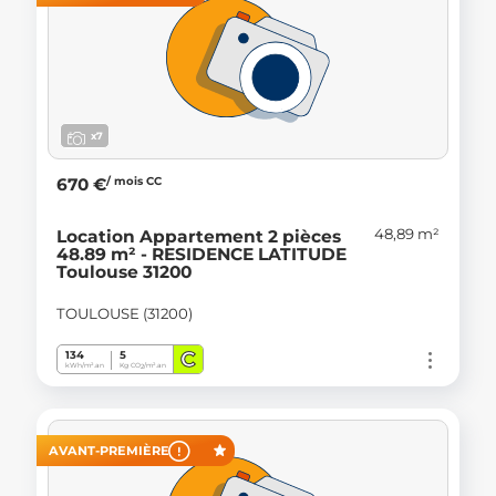
x7
/ mois CC
670 €
48,89 m²
Location Appartement 2 pièces
48.89 m² - RESIDENCE LATITUDE
Toulouse 31200
TOULOUSE (31200)
C
134
5
kWh/m².an
Kg CO
/m².an
2
AVANT-PREMIÈRE