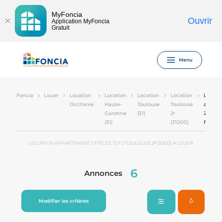
MyFoncia
Ouvrir
Application MyFoncia
Gratuit
Menu
Foncia
Louer
Location
Location
Location
Location
Locati
Occitanie
Haute-
Toulouse
Toulouse
appart
Garonne
(31)
2ᵉ
2 pièce
(31)
(31200)
F2
LOCATION APPARTEMENT 2 PIÈCES T2 F2 TOULOUSE 2ᵉ (31200) À LOUER
6
Annonces
Modifier les critères