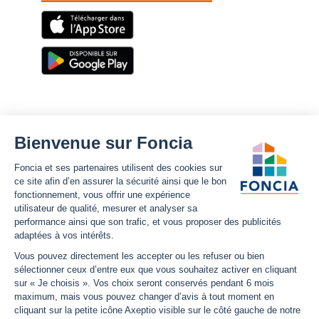
Foncia
Notre site
Nous découvrir
Plan du site
Carrières
Mentions légales
Nos offres d'emplois
Politique Foncia de protection
des données
Espace presse
Conformité
Foncia inside
Gestion des cookies
Avis clients
Politique relative aux cookies
et autres traceurs
Partenaires
Sécurité informatique
Déclaration d'accessibilité