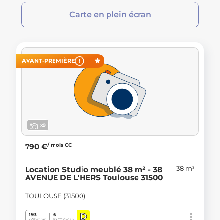
Carte en plein écran
AVANT-PREMIÈRE
x9
/ mois CC
790 €
38 m²
Location Studio meublé 38 m² - 38
AVENUE DE L'HERS Toulouse 31500
TOULOUSE (31500)
D
193
6
kWh/m².an
Kg CO
/m².an
2