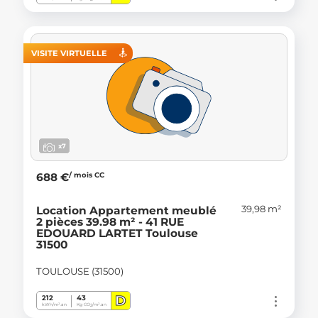
VISITE VIRTUELLE
x7
/ mois CC
688 €
39,98 m²
Location Appartement meublé
2 pièces 39.98 m² - 41 RUE
EDOUARD LARTET Toulouse
31500
TOULOUSE (31500)
D
212
43
kWh/m².an
Kg CO
/m².an
2