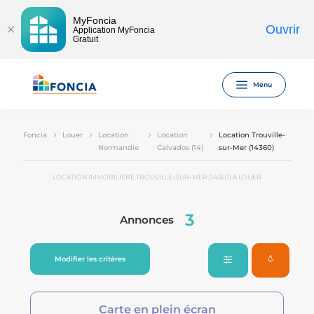
MyFoncia
Ouvrir
Application MyFoncia
Gratuit
Menu
Foncia
Louer
Location
Location
Location Trouville-
Normandie
Calvados (14)
sur-Mer (14360)
LOCATION IMMOBILIÈRE TROUVILLE-SUR-MER (14360) À LOUER
3
Annonces
Modifier les critères
Carte en plein écran