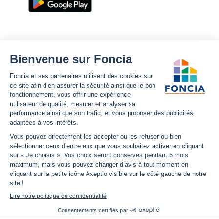
Foncia
Notre site
Nous découvrir
Plan du site
Carrières
Mentions légales
Nos offres d'emplois
Politique Foncia de protection
des données
Espace presse
Conformité
Foncia inside
Gestion des cookies
Avis clients
Politique relative aux cookies
et autres traceurs
Partenaires
Sécurité informatique
Déclaration d'accessibilité
Infos utiles
Nous suivre
Nous contacter
Facebook