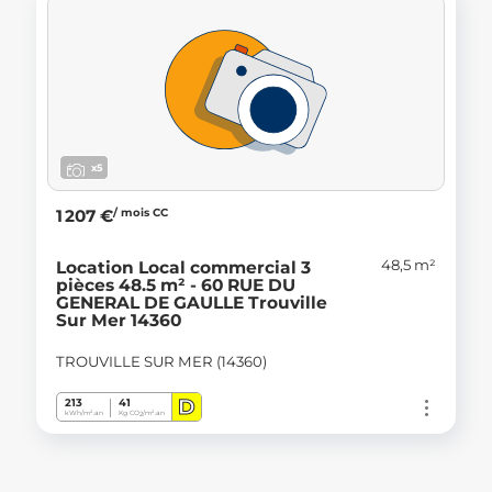
x5
/ mois CC
1 207 €
48,5 m²
Location Local commercial 3
pièces 48.5 m² - 60 RUE DU
GENERAL DE GAULLE Trouville
Sur Mer 14360
TROUVILLE SUR MER (14360)
D
213
41
kWh/m².an
Kg CO
/m².an
2