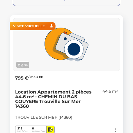
VISITE VIRTUELLE
x6
/ mois CC
795 €
44,6 m²
Location Appartement 2 pièces
44.6 m² - CHEMIN DU BAS
COUYERE Trouville Sur Mer
14360
TROUVILLE SUR MER (14360)
D
218
8
kWh/m².an
Kg CO
/m².an
2