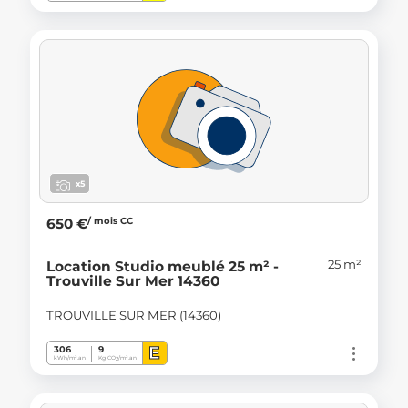
x5
/ mois CC
650 €
25 m²
Location Studio meublé 25 m² -
Trouville Sur Mer 14360
TROUVILLE SUR MER (14360)
E
306
9
kWh/m².an
Kg CO
/m².an
2