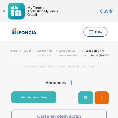
MyFoncia
Ouvrir
Application MyFoncia
Gratuit
Menu
Foncia
Louer
Location Île-
Location Val-
Location Vitry-
de-France
de-Marne (94)
sur-Seine (94400)
LOCATION IMMOBILIÈRE VITRY-SUR-SEINE (94400) À LOUER
1
Annonces
Modifier les critères
Carte en plein écran