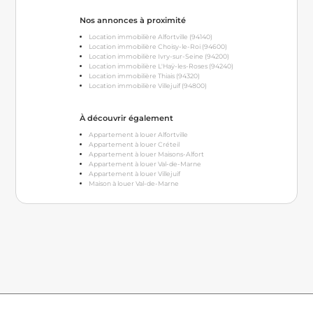
Nos annonces à proximité
Location immobilière Alfortville (94140)
Location immobilière Choisy-le-Roi (94600)
Location immobilière Ivry-sur-Seine (94200)
Location immobilière L'Haÿ-les-Roses (94240)
Location immobilière Thiais (94320)
Location immobilière Villejuif (94800)
À découvrir également
Appartement à louer Alfortville
Appartement à louer Créteil
Appartement à louer Maisons-Alfort
Appartement à louer Val-de-Marne
Appartement à louer Villejuif
Maison à louer Val-de-Marne