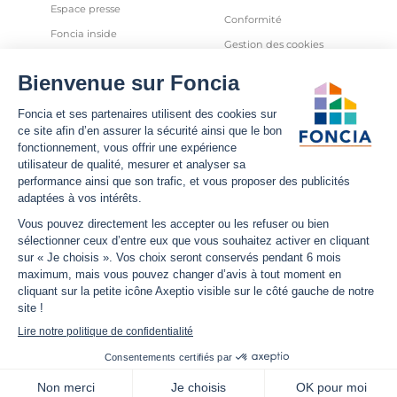
Espace presse
Conformité
Foncia inside
Gestion des cookies
Avis clients
Politique relative aux cookies
et autres traceurs
Partenaires
Sécurité informatique
Déclaration d'accessibilité
Infos utiles
Nous suivre
Nous contacter
Facebook
Trouver une agence
X
Estimation bien immobilier
LinkedIn
Estimation loyer
YouTube
Actualités
Instagram