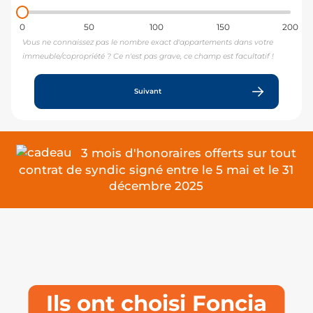
0
50
100
150
200
Vous ne connaissez pas le nombre exact d'appartements dans votre
immeuble/copropriété ? Ce n'est pas grave, ce champ est facultatif !
Suivant
3 mois d'honoraires offerts sur tout
contrat de syndic signé entre le 5 mai et le 31
décembre 2025
Ils ont choisi Foncia