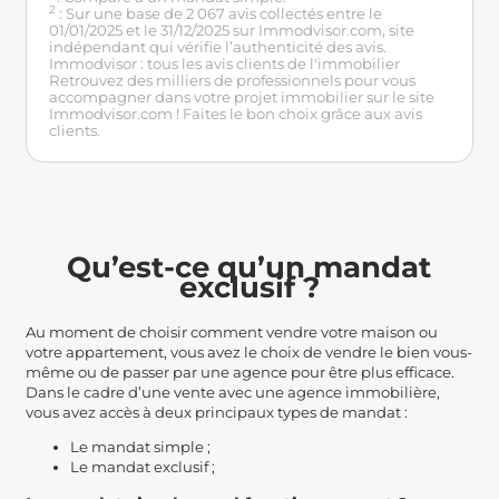
2
: Sur une base de 2 067 avis collectés entre le
01/01/2025 et le 31/12/2025 sur Immodvisor.com, site
indépendant qui vérifie l’authenticité des avis.
Immodvisor : tous les avis clients de l'immobilier
Retrouvez des milliers de professionnels pour vous
accompagner dans votre projet immobilier sur le site
Immodvisor.com ! Faites le bon choix grâce aux avis
clients.
Qu’est-ce qu’un mandat
exclusif ?
Au moment de choisir comment vendre votre maison ou
votre appartement, vous avez le choix de vendre le bien vous-
même ou de passer par une agence pour être plus efficace.
Dans le cadre d’une vente avec une agence immobilière,
vous avez accès à deux principaux types de mandat :
Le mandat simple ;
Le mandat exclusif ;