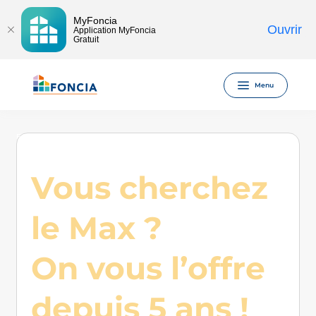
MyFoncia
Ouvrir
Application MyFoncia
Gratuit
Menu
Foncia
Mandat de vente exclusif Foncia premium sans engagement de
durée minimum
Vous cherchez
le Max ?
On vous l’offre
depuis 5 ans !