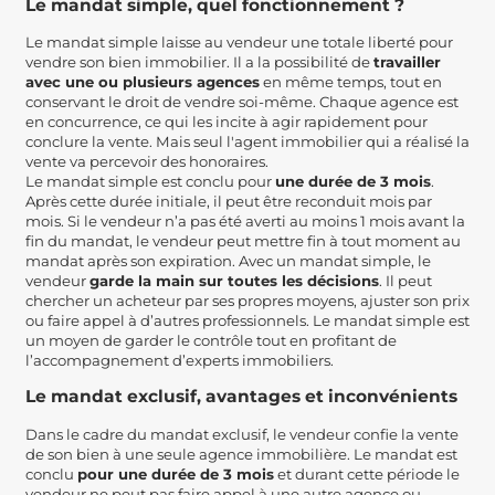
Le mandat simple, quel fonctionnement ?
Le mandat simple laisse au vendeur une totale liberté pour
vendre son bien immobilier. Il a la possibilité de
travailler
avec une ou plusieurs agences
en même temps, tout en
conservant le droit de vendre soi-même. Chaque agence est
en concurrence, ce qui les incite à agir rapidement pour
conclure la vente. Mais seul l'agent immobilier qui a réalisé la
vente va percevoir des honoraires.
Le mandat simple est conclu pour
une durée de 3 mois
.
Après cette durée initiale, il peut être reconduit mois par
mois. Si le vendeur n’a pas été averti au moins 1 mois avant la
fin du mandat, le vendeur peut mettre fin à tout moment au
mandat après son expiration. Avec un mandat simple, le
vendeur
garde la main sur toutes les décisions
. Il peut
chercher un acheteur par ses propres moyens, ajuster son prix
ou faire appel à d’autres professionnels. Le mandat simple est
un moyen de garder le contrôle tout en profitant de
l’accompagnement d’experts immobiliers.
Le mandat exclusif, avantages et inconvénients
Dans le cadre du mandat exclusif, le vendeur confie la vente
de son bien à une seule agence immobilière. Le mandat est
conclu
pour une durée de 3 mois
et durant cette période le
vendeur ne peut pas faire appel à une autre agence ou