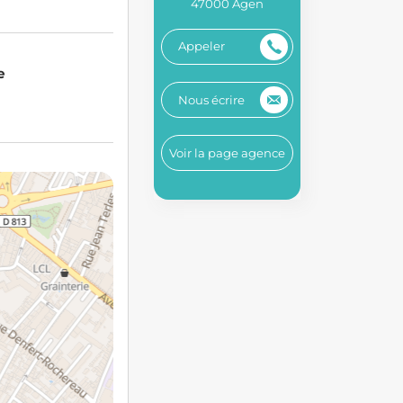
47000 Agen
Appeler
e
Nous écrire
Voir la page agence