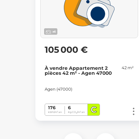
x6
105 000 €
42 m²
À vendre Appartement 2
pièces 42 m² - Agen 47000
Agen (47000)
C
176
6
kWh/m².an
Kg CO
/m².an
2