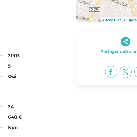
© MapTiler
,
© OpenS
Partager cette 
2003
5
Oui
24
648 €
Non