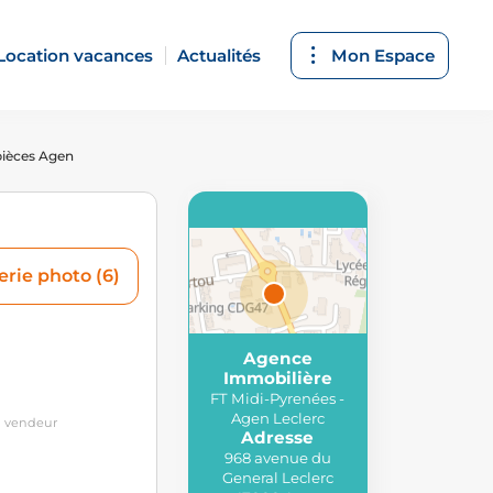
Location vacances
Actualités
Mon Espace
pièces Agen
erie photo (6)
Agence
Attributions
Immobilière
© MapTiler
,
© OpenStreetMap
FT Midi-Pyrenées -
contributors
Agen Leclerc
u vendeur
Adresse
968 avenue du
General Leclerc