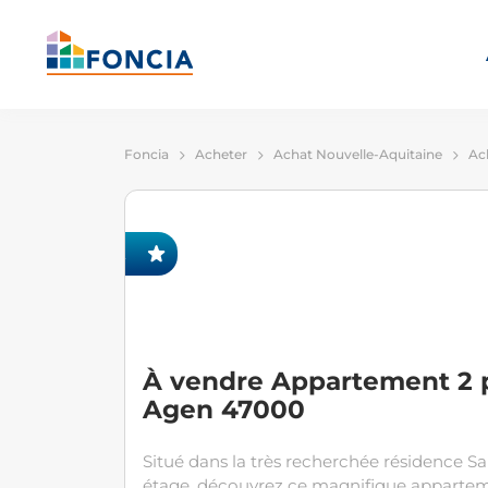
Foncia
Acheter
Achat Nouvelle-Aquitaine
Ac
IVITÉ FONCIA
À vendre Appartement 2 p
Agen 47000
Situé dans la très recherchée résidence 
étage, découvrez ce magnifique appartem