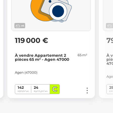
x4
119 000 €
7
65 m²
À vendre Appartement 2
À 
pièces 65 m² - Agen 47000
piè
47
Agen (47000)
Age
C
142
24
2
kWh/m².an
Kg CO
/m².an
kWh
2