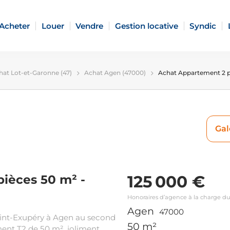
Acheter
Louer
Vendre
Gestion locative
Syndic
hat Lot-et-Garonne (47)
Achat Agen (47000)
Achat Appartement 2 
Gal
125 000 €
ièces 50 m² -
Honoraires d’agence à la charge d
Agen
47000
Saint-Exupéry à Agen au second
50 m²
ent T2 de 50 m², joliment