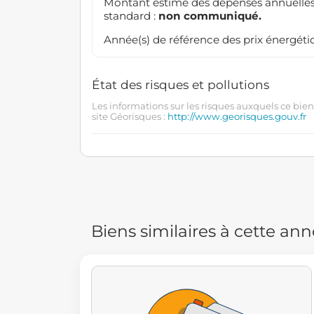
Montant estimé des dépenses annuelles
standard :
non communiqué.
Année(s) de référence des prix énergétiq
État des risques et pollutions
Les informations sur les risques auxquels ce bien
site Géorisques :
http://www.georisques.gouv.fr
Biens similaires à cette an