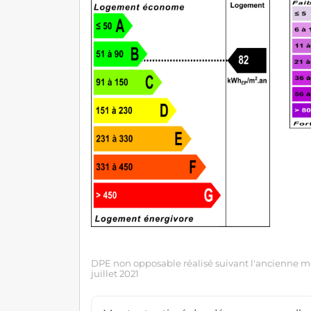
DPE non opposable réalisé suivant l'ancienne mé
juillet 2021