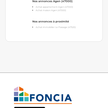
Nos annonces Agen (47000)
Achat appartement Agen (47000)
Achat maison Agen (47000)
Nos annonces à proximité
Achat immobilier Le Passage (47520)