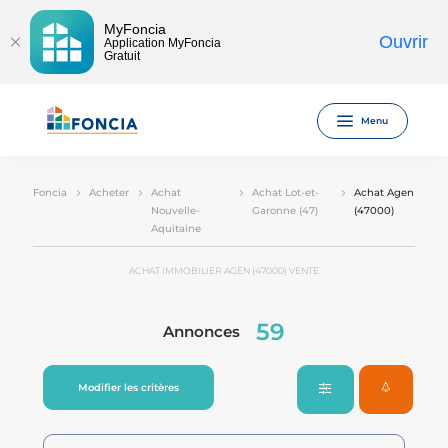
MyFoncia
Ouvrir
Application MyFoncia
Gratuit
Menu
Foncia
Acheter
Achat
Achat Lot-et-
Achat Agen
Nouvelle-
Garonne (47)
(47000)
Aquitaine
ACHAT IMMOBILIER AGEN (47000) VENTE
59
Annonces
Modifier les critères