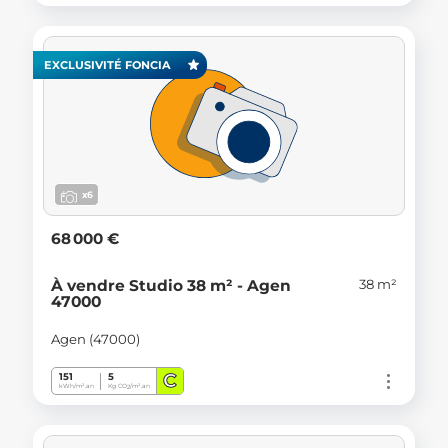
EXCLUSIVITÉ FONCIA
x6
68 000 €
38 m²
À vendre Studio 38 m² - Agen
47000
Agen (47000)
C
151
5
kWh/m².an
Kg CO
/m².an
2