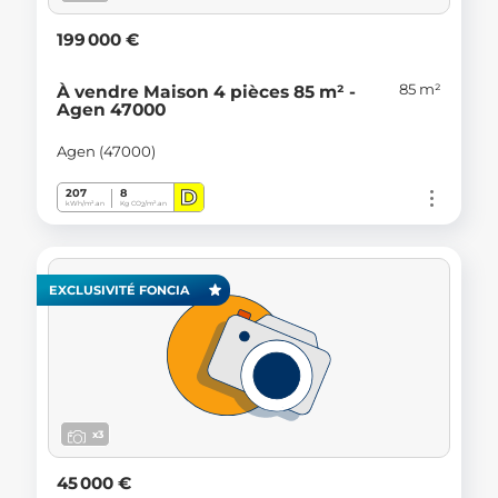
199 000 €
85 m²
À vendre Maison 4 pièces 85 m² -
Agen 47000
Agen (47000)
D
207
8
kWh/m².an
Kg CO
/m².an
2
EXCLUSIVITÉ FONCIA
x3
45 000 €