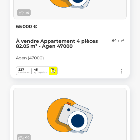
x6
65 000 €
84 m²
À vendre Appartement 4 pièces
82.05 m² - Agen 47000
Agen (47000)
D
227
45
kWh/m².an
Kg CO
/m².an
2
x10