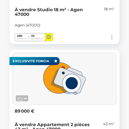
18 m²
À vendre Studio 18 m² - Agen
47000
Agen (47000)
D
280
33
kWh/m².an
Kg CO
/m².an
2
EXCLUSIVITÉ FONCIA
x4
89 000 €
43 m²
À vendre Appartement 2 pièces