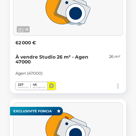
x5
62 000 €
26 m²
À vendre Studio 26 m² - Agen
47000
Agen (47000)
D
227
45
kWh/m².an
Kg CO
/m².an
2
EXCLUSIVITÉ FONCIA