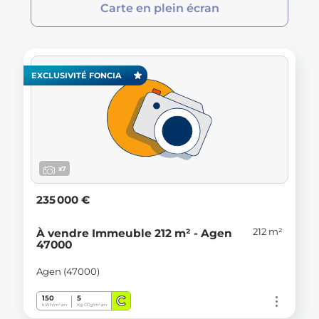
Carte en plein écran
EXCLUSIVITÉ FONCIA
x7
235 000 €
212 m²
À vendre Immeuble 212 m² - Agen
47000
Agen (47000)
C
150
5
kWh/m².an
Kg CO
/m².an
2