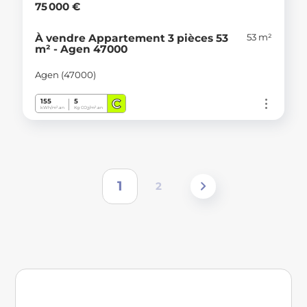
75 000 €
53 m²
À vendre Appartement 3 pièces 53
m² - Agen 47000
Agen (47000)
C
155
5
kWh/m².an
Kg CO
/m².an
2
1
2