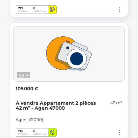
D
219
8
kWh/m².an
Kg CO
/m².an
2
x6
105 000 €
42 m²
À vendre Appartement 2 pièces
42 m² - Agen 47000
Agen (47000)
C
176
6
kWh/m².an
Kg CO
/m².an
2