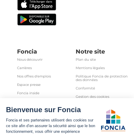
Foncia
Notre site
Nous découvrir
Plan du site
Carrières
Mentions légales
Nos offres d'emplois
Politique Foncia de protection
des données
Espace presse
Conformité
Foncia inside
Gestion des cookies
Avis clients
Politique relative aux cookies
et autres traceurs
Partenaires
Sécurité informatique
Déclaration d'accessibilité