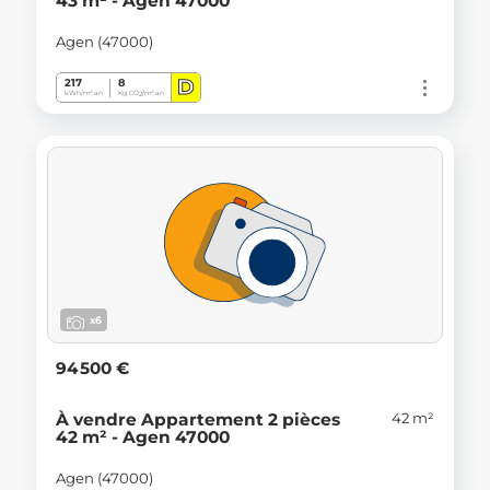
43 m² - Agen 47000
Agen (47000)
D
217
8
kWh/m².an
Kg CO
/m².an
2
x6
94 500 €
42 m²
À vendre Appartement 2 pièces
42 m² - Agen 47000
Agen (47000)