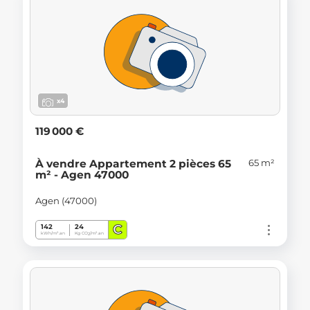
x4
119 000 €
65 m²
À vendre Appartement 2 pièces 65
m² - Agen 47000
Agen (47000)
C
142
24
kWh/m².an
Kg CO
/m².an
2