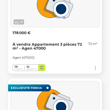
x7
178 000 €
72 m²
À vendre Appartement 3 pièces 72
m² - Agen 47000
Agen (47000)
C
131
22
kWh/m².an
Kg CO
/m².an
2
EXCLUSIVITÉ FONCIA