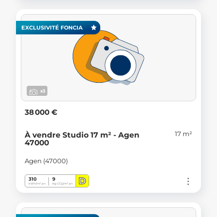
EXCLUSIVITÉ FONCIA
x3
38 000 €
17 m²
À vendre Studio 17 m² - Agen
47000
Agen (47000)
D
310
9
kWh/m².an
Kg CO
/m².an
2