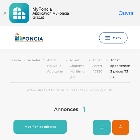
MyFoncia
Ouvrir
Application MyFoncia
Gratuit
Menu
Foncia
Acheter
Achat
Achat
Achat
Achat
Nouvelle-
Charente-
Arvert
appartement
Aquitaine
Maritime
(17530)
3 pièces T3
(17)
F3
ACHAT APPARTEMENT 3 PIÈCES T3 F3 ARVERT (17530) VENTE
1
Annonces
Modifier les critères