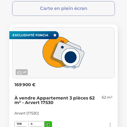
Carte en plein écran
EXCLUSIVITÉ FONCIA
x7
169 900 €
62 m²
À vendre Appartement 3 pièces 62
m² - Arvert 17530
Arvert (17530)
B
108
4
kWh/m².an
Kg CO
/m².an
2