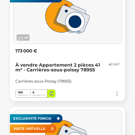
x21
173 000 €
41 m²
À vendre Appartement 2 pièces 41
m² - Carrières-sous-poissy 78955
Carrières-sous-Poissy (78955)
C
169
6
kWh/m².an
Kg CO
/m².an
2
EXCLUSIVITÉ FONCIA
VISITE VIRTUELLE