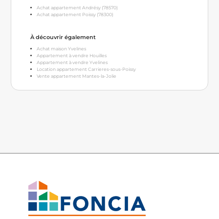
Achat appartement Andrésy (78570)
Achat appartement Poissy (78300)
À découvrir également
Achat maison Yvelines
Appartement à vendre Houilles
Appartement à vendre Yvelines
Location appartement Carrieres-sous-Poissy
Vente appartement Mantes-la-Jolie