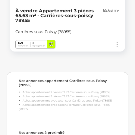
65,63 m²
À vendre Appartement 3 pièces
65.63 m² - Carrières-sous-poissy
78955
Carrières-sous-Poissy (78955)
C
149
5
kWh/m².an
Kg CO
/m².an
2
Nos annonces appartement Carrières-sous-Poissy
(78955)
Achat appartement 2 pièces T2 F2 Carrières-sous-Poissy (78955)
Achat appartement 3 pièces T3 F3 Carrières-sous-Poissy (78955)
Achat appartement avec ascenseur Carrières-sous-Poissy (78955)
Achat appartement avec balcon / terrasse Carrières-sous-Poissy
(78955)
Nos annonces à proximité