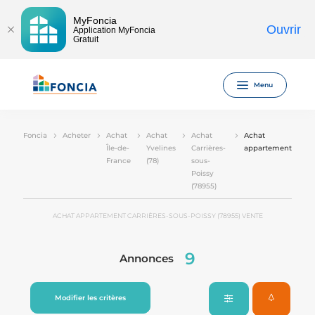
MyFoncia
Ouvrir
Application MyFoncia
Gratuit
Menu
Foncia
Acheter
Achat
Achat
Achat
Achat
Île-de-
Yvelines
Carrières-
appartement
France
(78)
sous-
Poissy
(78955)
ACHAT APPARTEMENT CARRIÈRES-SOUS-POISSY (78955) VENTE
9
Annonces
Modifier les critères