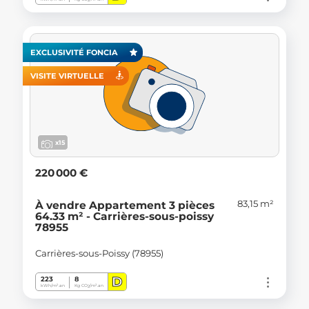
2
EXCLUSIVITÉ FONCIA
VISITE VIRTUELLE
x15
220 000 €
83,15 m²
À vendre Appartement 3 pièces
64.33 m² - Carrières-sous-poissy
78955
Carrières-sous-Poissy (78955)
D
223
8
kWh/m².an
Kg CO
/m².an
2