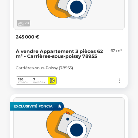
x11
245 000 €
62 m²
À vendre Appartement 3 pièces 62
m² - Carrières-sous-poissy 78955
Carrières-sous-Poissy (78955)
D
190
7
kWh/m².an
Kg CO
/m².an
2
EXCLUSIVITÉ FONCIA