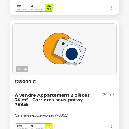
C
132
4
kWh/m².an
Kg CO
/m².an
2
x8
128 000 €
34 m²
À vendre Appartement 2 pièces
34 m² - Carrières-sous-poissy
78955
Carrières-sous-Poissy (78955)
D
252
9
kWh/m².an
Kg CO
/m².an