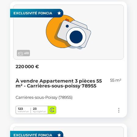
EXCLUSIVITÉ FONCIA
x10
220 000 €
55 m²
À vendre Appartement 3 pièces 55
m² - Carrières-sous-poissy 78955
Carrières-sous-Poissy (78955)
C
123
23
kWh/m².an
Kg CO
/m².an
2
EXCLUSIVITÉ FONCIA