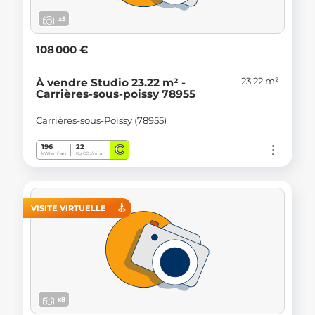
x5
108 000 €
23,22 m²
À vendre Studio 23.22 m² -
Carrières-sous-poissy 78955
Carrières-sous-Poissy (78955)
C
196
22
kWh/m².an
Kg CO
/m².an
2
VISITE VIRTUELLE
x8