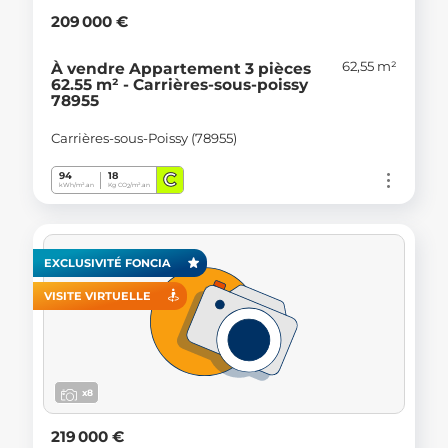
209 000 €
62,55 m²
À vendre Appartement 3 pièces
62.55 m² - Carrières-sous-poissy
78955
Carrières-sous-Poissy (78955)
C
94
18
kWh/m².an
Kg CO
/m².an
2
EXCLUSIVITÉ FONCIA
VISITE VIRTUELLE
x8
219 000 €