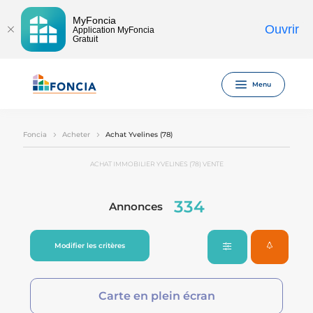
MyFoncia
Ouvrir
Application MyFoncia
Gratuit
Menu
Foncia
Acheter
Achat Yvelines (78)
ACHAT IMMOBILIER YVELINES (78) VENTE
334
Annonces
Modifier les critères
Carte en plein écran