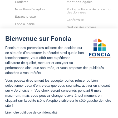
Carrières
Mentions légales
Nos offres d'emplois
Politique Foncia de protection
des données
Espace presse
Conformité
Foncia inside
Gestion des cookies
Avis clients
Politique relative aux cookies
et autres traceurs
Partenaires
Sécurité informatique
Déclaration d'accessibilité
Infos utiles
Nous suivre
Nous contacter
Facebook
Trouver une agence
X
Estimation bien immobilier
LinkedIn
Estimation loyer
YouTube
Actualités
Instagram