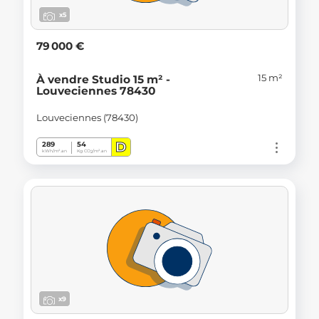
x5
79 000 €
15 m²
À vendre Studio 15 m² -
Louveciennes 78430
Louveciennes (78430)
D
289
54
kWh/m².an
Kg CO
/m².an
2
x9