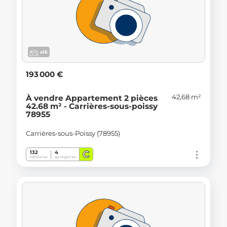
x16
193 000 €
42,68 m²
À vendre Appartement 2 pièces
42.68 m² - Carrières-sous-poissy
78955
Carrières-sous-Poissy (78955)
C
132
4
kWh/m².an
Kg CO
/m².an
2