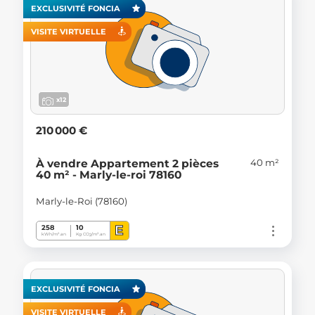
EXCLUSIVITÉ FONCIA
VISITE VIRTUELLE
x12
210 000 €
40 m²
À vendre Appartement 2 pièces
40 m² - Marly-le-roi 78160
Marly-le-Roi (78160)
E
258
10
kWh/m².an
Kg CO
/m².an
2
EXCLUSIVITÉ FONCIA
VISITE VIRTUELLE