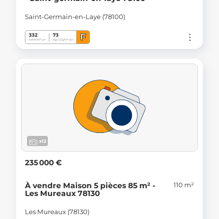
Saint-Germain-en-Laye (78100)
F
332
73
kWh/m².an
Kg CO
/m².an
2
x12
235 000 €
110 m²
À vendre Maison 5 pièces 85 m² -
Les Mureaux 78130
Les Mureaux (78130)