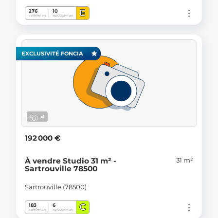
E
276
10
kWh/m².an
Kg CO
/m².an
2
EXCLUSIVITÉ FONCIA
x1
192 000 €
31 m²
À vendre Studio 31 m² -
Sartrouville 78500
Sartrouville (78500)
C
183
6
kWh/m².an
Kg CO
/m².an
2