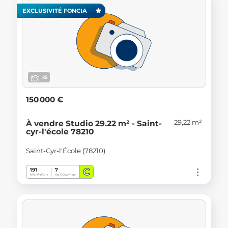
EXCLUSIVITÉ FONCIA
x5
150 000 €
29,22 m²
À vendre Studio 29.22 m² - Saint-
cyr-l'école 78210
Saint-Cyr-l'École (78210)
C
191
7
kWh/m².an
Kg CO
/m².an
2