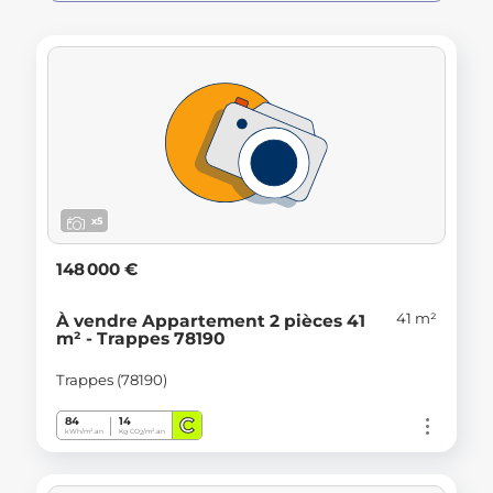
x5
148 000 €
41 m²
À vendre Appartement 2 pièces 41
m² - Trappes 78190
Trappes (78190)
C
84
14
kWh/m².an
Kg CO
/m².an
2