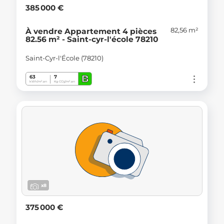
385 000 €
82,56 m²
À vendre Appartement 4 pièces
82.56 m² - Saint-cyr-l'école 78210
Saint-Cyr-l'École (78210)
B
63
7
kWh/m².an
Kg CO
/m².an
2
x8
375 000 €