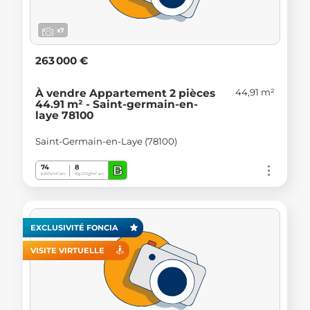
x7
263 000 €
44,91 m²
À vendre Appartement 2 pièces
44.91 m² - Saint-germain-en-
laye 78100
Saint-Germain-en-Laye (78100)
B
74
8
kWh/m².an
Kg CO
/m².an
2
EXCLUSIVITÉ FONCIA
VISITE VIRTUELLE