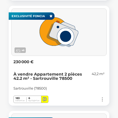
EXCLUSIVITÉ FONCIA
x6
230 000 €
42,2 m²
À vendre Appartement 2 pièces
42.2 m² - Sartrouville 78500
Sartrouville (78500)
D
183
6
kWh/m².an
Kg CO
/m².an
2