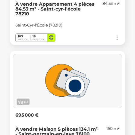
84,53 m²
À vendre Appartement 4 pièces
84.53 m² - Saint-cyr-l'école
78210
Saint-Cyr-l'École (78210)
C
103
16
kWh/m².an
Kg CO
/m².an
2
x14
695 000 €
150 m²
À vendre Maison 5 pièces 134.1 m²
- Saint-germain-en-laye 78100