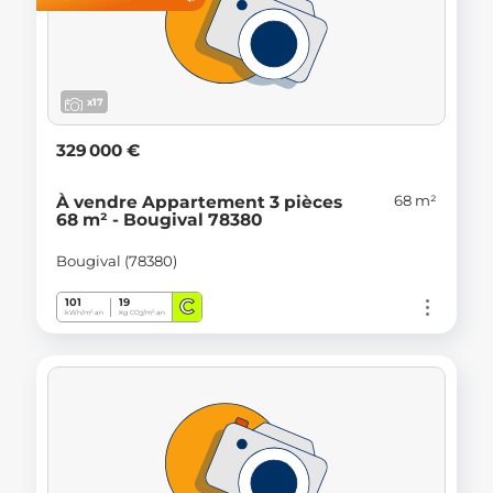
x17
329 000 €
68 m²
À vendre Appartement 3 pièces
68 m² - Bougival 78380
Bougival (78380)
C
101
19
kWh/m².an
Kg CO
/m².an
2