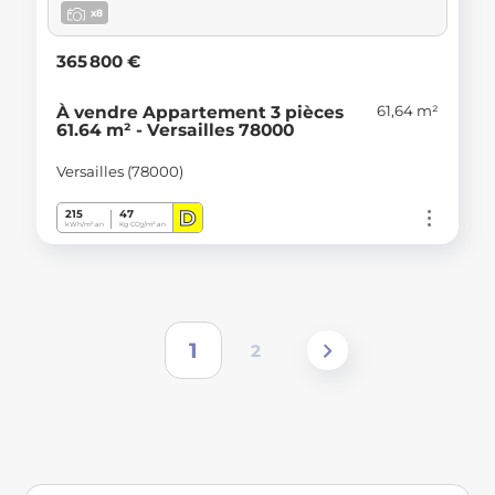
x8
365 800 €
61,64 m²
À vendre Appartement 3 pièces
61.64 m² - Versailles 78000
Versailles (78000)
D
215
47
kWh/m².an
Kg CO
/m².an
2
1
2