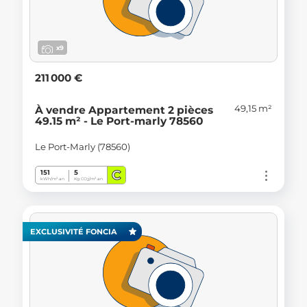
x9
211 000 €
49,15 m²
À vendre Appartement 2 pièces
49.15 m² - Le Port-marly 78560
Le Port-Marly (78560)
C
151
5
kWh/m².an
Kg CO
/m².an
2
EXCLUSIVITÉ FONCIA