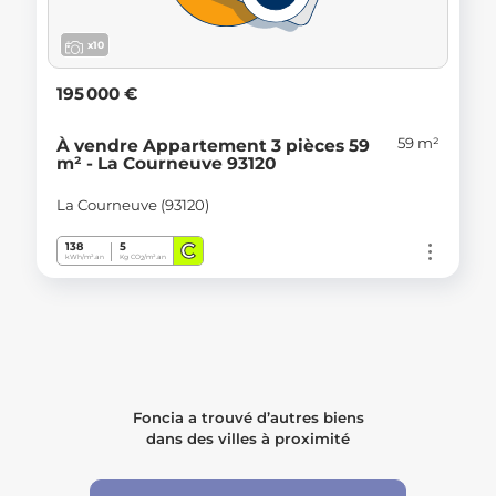
x10
195 000 €
59 m²
À vendre Appartement 3 pièces 59
m² - La Courneuve 93120
La Courneuve (93120)
C
138
5
kWh/m².an
Kg CO
/m².an
2
Foncia a trouvé d’autres biens
dans des villes à proximité