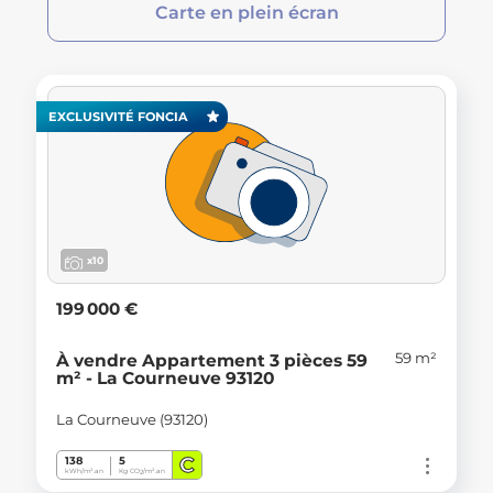
Carte en plein écran
EXCLUSIVITÉ FONCIA
x10
199 000 €
59 m²
À vendre Appartement 3 pièces 59
m² - La Courneuve 93120
La Courneuve (93120)
C
138
5
kWh/m².an
Kg CO
/m².an
2