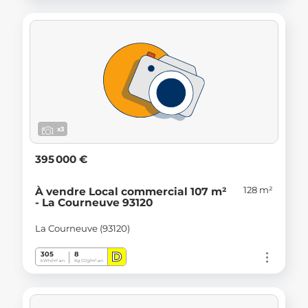
x3
395 000 €
128 m²
À vendre Local commercial 107 m²
- La Courneuve 93120
La Courneuve (93120)
D
305
8
kWh/m².an
Kg CO
/m².an
2