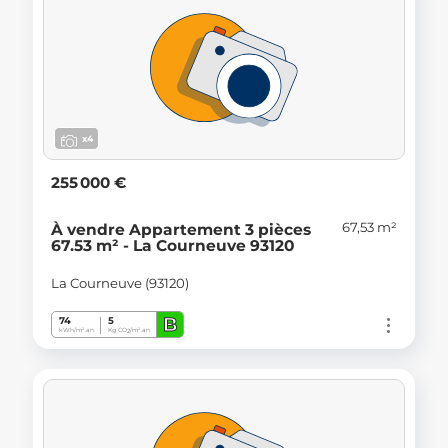
x4
255 000 €
67,53 m²
À vendre Appartement 3 pièces
67.53 m² - La Courneuve 93120
La Courneuve (93120)
B
74
5
kWh/m².an
Kg CO
/m².an
2