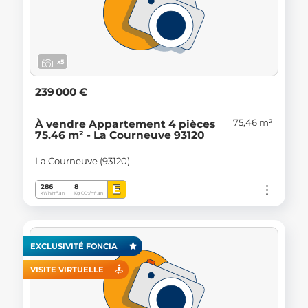
x5
239 000 €
75,46 m²
À vendre Appartement 4 pièces
75.46 m² - La Courneuve 93120
La Courneuve (93120)
E
286
8
kWh/m².an
Kg CO
/m².an
2
EXCLUSIVITÉ FONCIA
VISITE VIRTUELLE