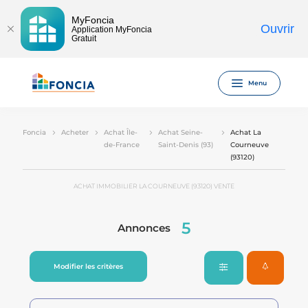
MyFoncia
Ouvrir
Application MyFoncia
Gratuit
Menu
Foncia
Acheter
Achat Île-
Achat Seine-
Achat La
de-France
Saint-Denis (93)
Courneuve
(93120)
ACHAT IMMOBILIER LA COURNEUVE (93120) VENTE
5
Annonces
Modifier les critères