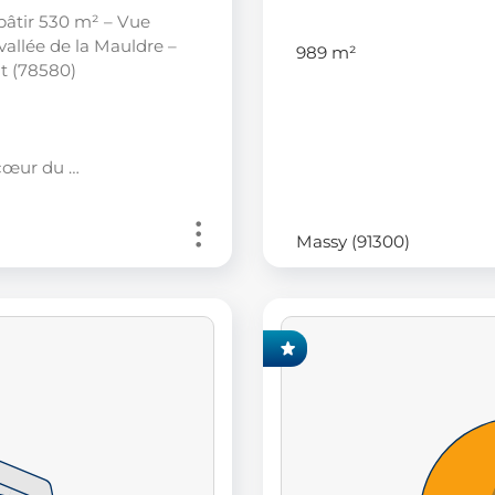
 bâtir 530 m² – Vue
allée de la Mauldre –
989 m²
 (78580)
cœur du …
Massy (91300)
EXCLUSIVITÉ FONCIA