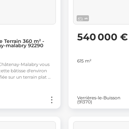
x4
540 000 €
e Terrain 360 m² -
y-malabry 92290
615 m²
hâtenay-Malabry vous
ette bâtisse d'environ
iée sur un terrain plat …
Verrières-le-Buisson
(91370)