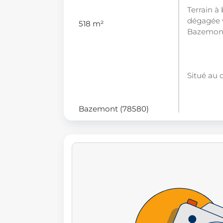
Terrain à
dégagée v
518 m²
Bazemont
Situé au 
Bazemont (78580)