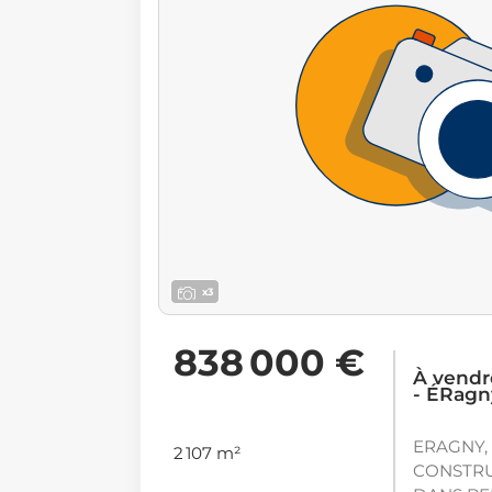
x3
838 000 €
À vendr
- ÉRagn
ERAGNY,
2 107 m²
CONSTRU