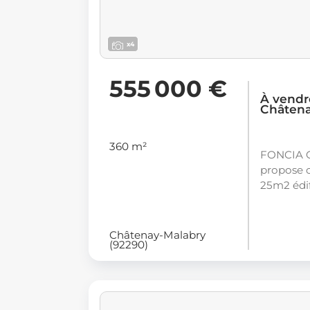
x4
555 000 €
À vendr
Châtena
360 m²
FONCIA C
propose c
25m2 édif
Châtenay-Malabry
(92290)