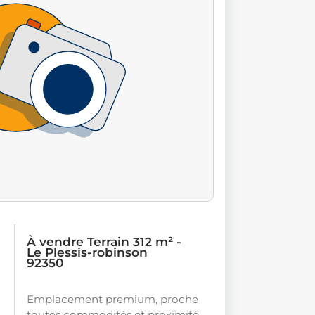
À vendre Terrain 312 m² -
Le Plessis-robinson
92350
Emplacement premium, proche
toutes commodités et proximité