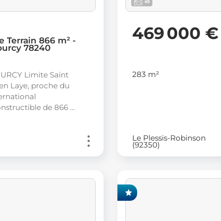
x5
469 000 €
e Terrain 866 m² -
urcy 78240
283 m²
RCY Limite Saint
en Laye, proche du
ernational
onstructible de 866 …
Le Plessis-Robinson
(92350)
EXCLUSIVITÉ FONCIA