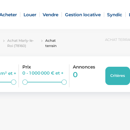
Acheter
Louer
Vendre
Gestion locative
Syndic
ACHAT TERRAI
Achat Marly-le-
Achat
Roi (78160)
terrain
Prix
Annonces
0 - 1 000 000 €
et +
0
0 m²
et +
Critères