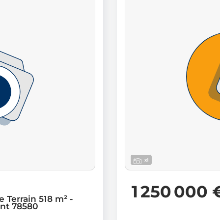
x1
1 250 000 
 Terrain 518 m² -
nt 78580