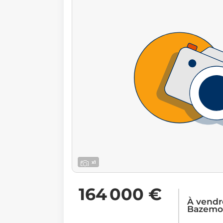
x1
164 000 €
À vendre
Bazemo