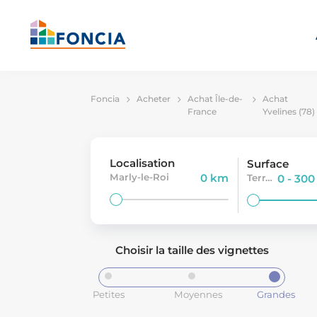
Foncia
Acheter
Achat Île-de-
Achat
France
Yvelines (78)
Localisation
Surface
Marly-le-Roi
0 km
Terrain
0 - 30
Choisir la taille des vignettes
Petites
Moyennes
Grandes