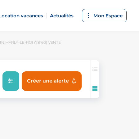
Location vacances
Actualités
Mon Espace
N MARLY-LE-ROI (78160) VENTE
Créer une alerte