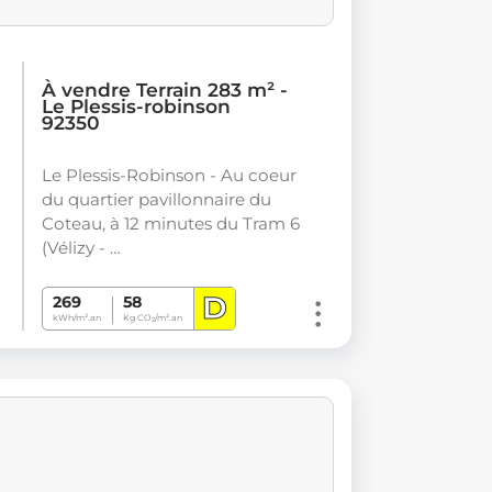
À vendre Terrain 283 m² -
Le Plessis-robinson
92350
Le Plessis-Robinson - Au coeur
du quartier pavillonnaire du
Coteau, à 12 minutes du Tram 6
(Vélizy - …
D
269
58
kWh/m².an
Kg CO
/m².an
2