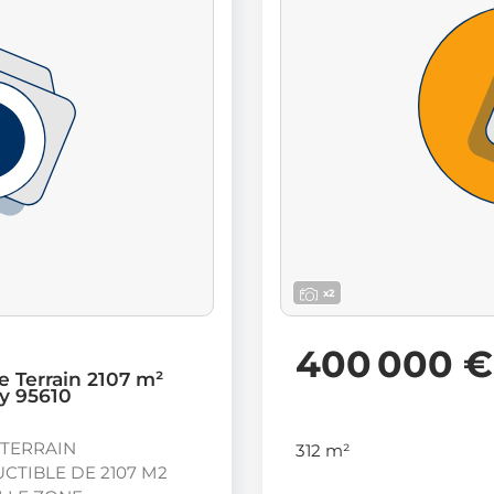
x2
400 000 €
e Terrain 2107 m²
y 95610
 TERRAIN
312 m²
CTIBLE DE 2107 M2