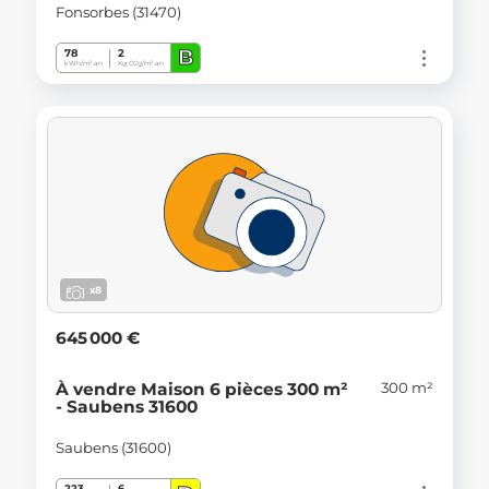
Fonsorbes (31470)
B
78
2
kWh/m².an
Kg CO
/m².an
2
x8
645 000 €
300 m²
À vendre Maison 6 pièces 300 m²
- Saubens 31600
Saubens (31600)
223
6