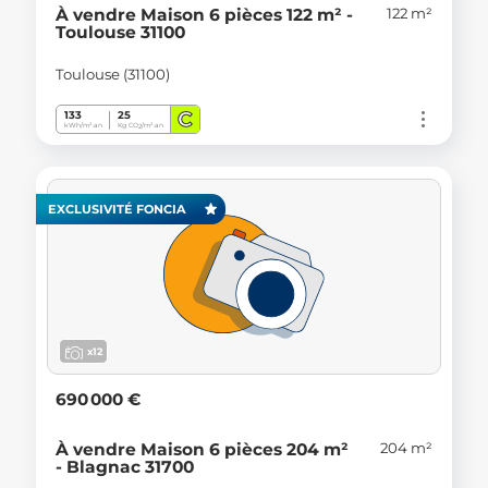
122 m²
À vendre Maison 6 pièces 122 m² -
Toulouse 31100
Toulouse (31100)
C
133
25
kWh/m².an
Kg CO
/m².an
2
EXCLUSIVITÉ FONCIA
x12
690 000 €
204 m²
À vendre Maison 6 pièces 204 m²
- Blagnac 31700