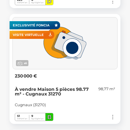
D
kWh/m².an
Kg CO
/m².an
2
EXCLUSIVITÉ FONCIA
VISITE VIRTUELLE
x6
230 000 €
98,77 m²
À vendre Maison 5 pièces 98.77
m² - Cugnaux 31270
Cugnaux (31270)
B
51
9
kWh/m².an
Kg CO
/m².an
2