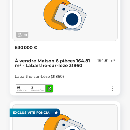
x8
630 000 €
164,81 m²
À vendre Maison 6 pièces 164.81
m² - Labarthe-sur-lèze 31860
Labarthe-sur-Lèze (31860)
B
91
2
kWh/m².an
Kg CO
/m².an
2
EXCLUSIVITÉ FONCIA