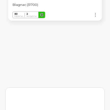
Blagnac (31700)
B
80
2
kWh/m².an
Kg CO
/m².an
2