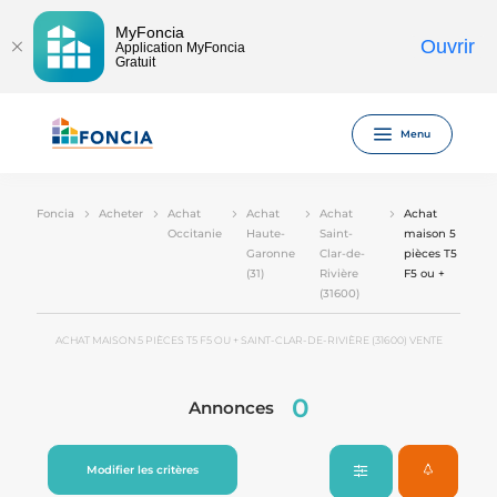
MyFoncia
Ouvrir
Application MyFoncia
Gratuit
Menu
Foncia
Acheter
Achat
Achat
Achat
Achat
Occitanie
Haute-
Saint-
maison 5
Garonne
Clar-de-
pièces T5
(31)
Rivière
F5 ou +
(31600)
ACHAT MAISON 5 PIÈCES T5 F5 OU + SAINT-CLAR-DE-RIVIÈRE (31600) VENTE
0
Annonces
Modifier les critères