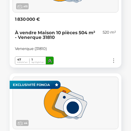
x15
1 830 000 €
520 m²
À vendre Maison 10 pièces 504 m²
- Venerque 31810
Venerque (31810)
A
47
1
kWh/m².an
Kg CO
/m².an
2
EXCLUSIVITÉ FONCIA
x4