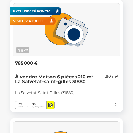
EXCLUSIVITÉ FONCIA
VISITE VIRTUELLE
x12
785 000 €
210 m²
À vendre Maison 6 pièces 210 m² -
La Salvetat-saint-gilles 31880
La Salvetat-Saint-Gilles (31880)
D
159
33
kWh/m².an
Kg CO
/m².an
2