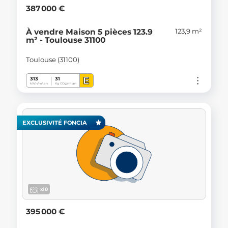
387 000 €
123,9 m²
À vendre Maison 5 pièces 123.9
m² - Toulouse 31100
Toulouse (31100)
E
313
31
kWh/m².an
Kg CO
/m².an
2
EXCLUSIVITÉ FONCIA
x10
395 000 €