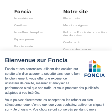
Foncia
Notre site
Nous découvrir
Plan du site
Carrières
Mentions légales
Nos offres d'emplois
Politique Foncia de protection
des données
Espace presse
Conformité
Foncia inside
Gestion des cookies
Avis clients
Politique relative aux cookies
et autres traceurs
Partenaires
Sécurité informatique
Déclaration d'accessibilité
Infos utiles
Nous suivre
Nous contacter
Facebook
Trouver une agence
X
Estimation bien immobilier
LinkedIn
Estimation loyer