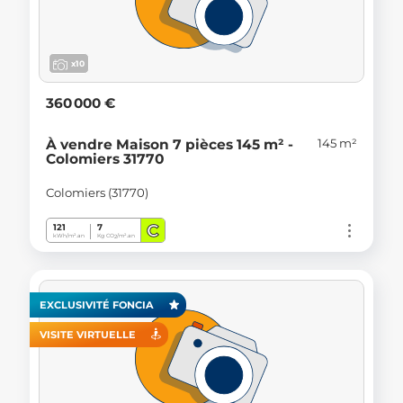
x10
360 000 €
145 m²
À vendre Maison 7 pièces 145 m² -
Colomiers 31770
Colomiers (31770)
C
121
7
kWh/m².an
Kg CO
/m².an
2
EXCLUSIVITÉ FONCIA
VISITE VIRTUELLE