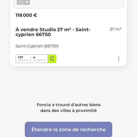
x8
118 000 €
27 m²
À vendre Studio 27 m² - Saint-
cyprien 66750
Saint-Cyprien (66750)
C
137
4
kWh/m².an
Kg CO
/m².an
2
Foncia a trouvé d’autres biens
dans des villes à proximité
Étendre la zone de recherche