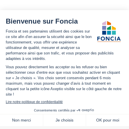
Foncia
Notre site
Nous découvrir
Plan du site
Carrières
Mentions légales
Nos offres d'emplois
Politique Foncia de protection
des données
Espace presse
Conformité
Foncia inside
Gestion des cookies
Avis clients
Politique relative aux cookies
et autres traceurs
Partenaires
Sécurité informatique
Déclaration d'accessibilité
Infos utiles
Nous suivre
Nous contacter
Facebook
Trouver une agence
X
Estimation bien immobilier
LinkedIn