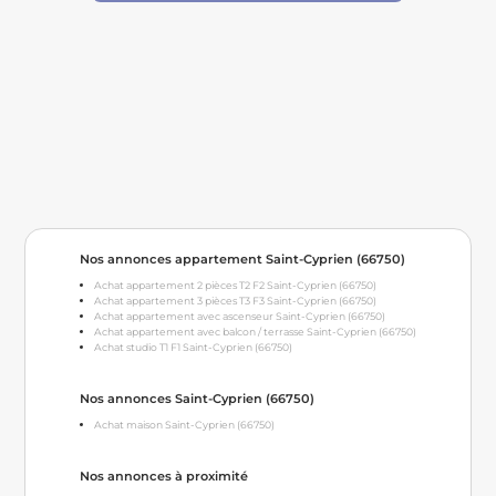
Nos annonces appartement Saint-Cyprien (66750)
Achat appartement 2 pièces T2 F2 Saint-Cyprien (66750)
Achat appartement 3 pièces T3 F3 Saint-Cyprien (66750)
Achat appartement avec ascenseur Saint-Cyprien (66750)
Achat appartement avec balcon / terrasse Saint-Cyprien (66750)
Achat studio T1 F1 Saint-Cyprien (66750)
Nos annonces Saint-Cyprien (66750)
Achat maison Saint-Cyprien (66750)
Nos annonces à proximité