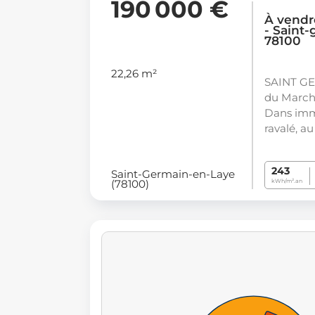
190 000 €
À vendr
- Saint
78100
22,26 m²
SAINT GE
du March
Dans im
ravalé, a
243
Saint-Germain-en-Laye
(78100)
kWh/m².an