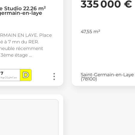
335 000 €
e Studio 22.26 m²
-germain-en-laye
47,55 m²
RMAIN EN LAYE. Place
é à 7 mn du RER.
meuble récemment
u 3ème étage …
D
7
Saint-Germain-en-Laye
(78100)
Kg CO
/m².an
2