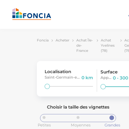
Foncia
Acheter
Achat Île-
Achat
Ac
de-
Yvelines
Ge
France
(78)
(7
Localisation
Surface
Saint-Germain-en-Laye
0 km
Appartement
0 - 30
Choisir la taille des vignettes
Petites
Moyennes
Grandes