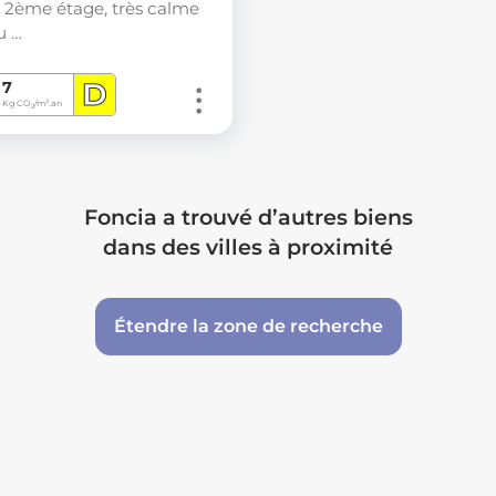
 2ème étage, très calme
u …
D
7
Kg CO
/m².an
2
Foncia a trouvé d’autres biens
dans des villes à proximité
Étendre la zone de recherche