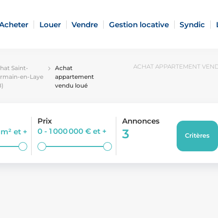
Acheter
Louer
Vendre
Gestion locative
Syndic
ACHAT APPARTEMENT VENDU
hat Saint-
Achat
rmain-en-Laye
appartement
8)
vendu loué
Prix
Annonces
0 - 1 000 000 €
et +
3
0 m²
et +
Critères