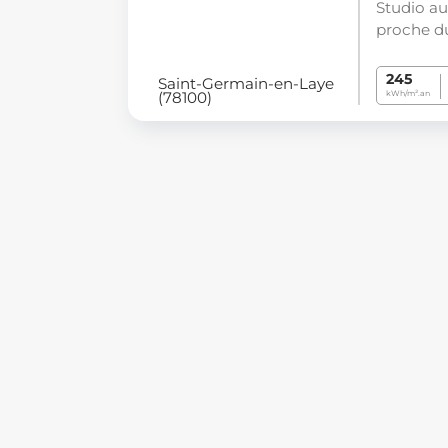
Studio au
proche d
245
Saint-Germain-en-Laye
(78100)
kWh/m².an