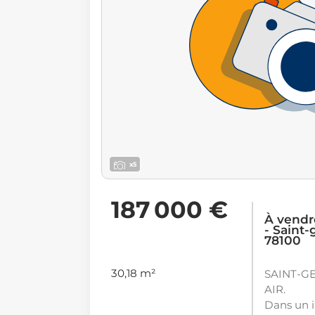
x5
187 000 €
À vendr
- Saint
78100
30,18 m²
SAINT-G
AIR.
Dans un 