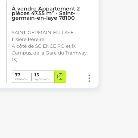
À vendre Appartement 2
pièces 47.55 m² - Saint-
germain-en-laye 78100
SAINT-GERMAIN-EN-LAYE
Lisière Pereire.
A côté de SCIENCE PO et iX
Campus, de la Gare du Tramway
13, …
C
77
15
kWh/m².an
Kg CO
/m².an
2