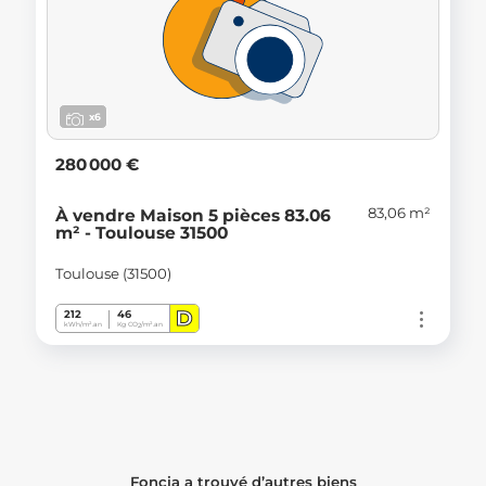
x6
280 000 €
83,06 m²
À vendre Maison 5 pièces 83.06
m² - Toulouse 31500
Toulouse (31500)
D
212
46
kWh/m².an
Kg CO
/m².an
2
Foncia a trouvé d’autres biens