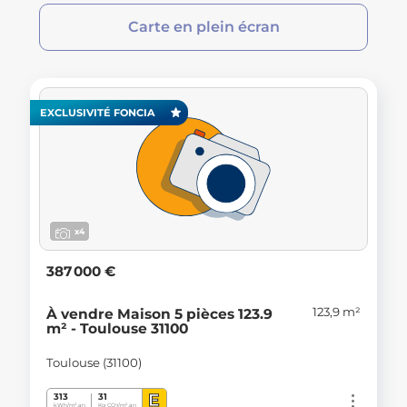
Carte en plein écran
EXCLUSIVITÉ FONCIA
x4
387 000 €
123,9 m²
À vendre Maison 5 pièces 123.9
m² - Toulouse 31100
Toulouse (31100)
E
313
31
kWh/m².an
Kg CO
/m².an
2