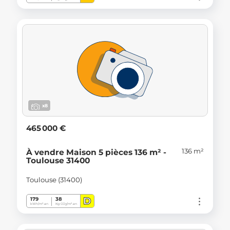
x8
465 000 €
136 m²
À vendre Maison 5 pièces 136 m² -
Toulouse 31400
Toulouse (31400)
D
179
38
kWh/m².an
Kg CO
/m².an
2