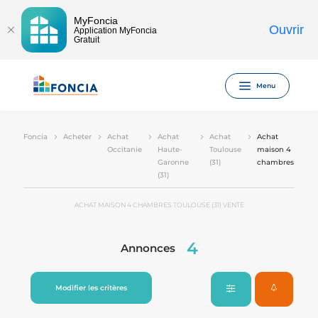
MyFoncia
Ouvrir
Application MyFoncia
Gratuit
Menu
Foncia
Acheter
Achat
Achat
Achat
Achat
Occitanie
Haute-
Toulouse
maison 4
Garonne
(31)
chambres
(31)
ACHAT MAISON 4 CHAMBRES TOULOUSE (31) VENTE
4
Annonces
Modifier les critères