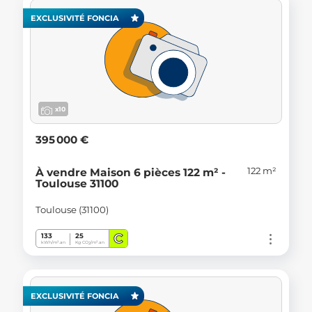
EXCLUSIVITÉ FONCIA
x10
395 000 €
122 m²
À vendre Maison 6 pièces 122 m² -
Toulouse 31100
Toulouse (31100)
C
133
25
kWh/m².an
Kg CO
/m².an
2
EXCLUSIVITÉ FONCIA