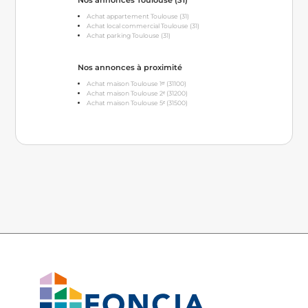
Nos annonces Toulouse (31)
Achat appartement Toulouse (31)
Achat local commercial Toulouse (31)
Achat parking Toulouse (31)
Nos annonces à proximité
Achat maison Toulouse 1ᵉʳ (31100)
Achat maison Toulouse 2ᵉ (31200)
Achat maison Toulouse 5ᵉ (31500)