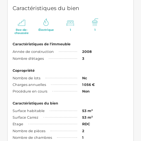
Caractéristiques du bien
Rez-de-
Électrique
1
1
chaussée
Caractéristiques de l'immeuble
Année de construction
2008
Nombre d'étages
3
Copropriété
Nombre de lots
Nc
Charges annuelles
1 056 €
Procédure en cours
Non
Caractéristiques du bien
Surface habitable
53 m²
Surface Carrez
53 m²
Etage
RDC
Nombre de pièces
2
Nombre de chambres
1