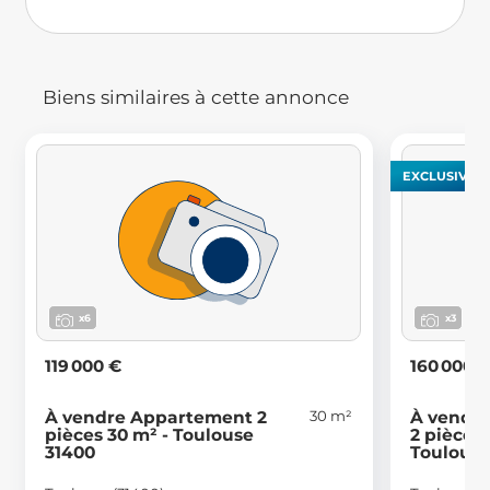
Biens similaires à cette annonce
EXCLUSIVITÉ
x6
x3
119 000 €
160 000 
30 m²
À vendre Appartement 2
À vendr
pièces 30 m² - Toulouse
2 pièces 
31400
Toulouse