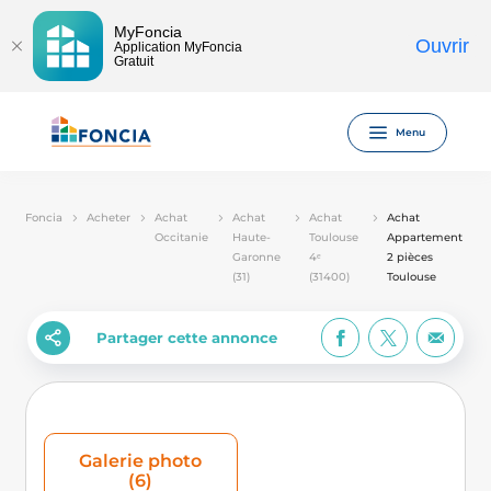
MyFoncia
Ouvrir
Application MyFoncia
Gratuit
Menu
Foncia
Acheter
Achat
Achat
Achat
Achat
Occitanie
Haute-
Toulouse
Appartement
Garonne
4ᵉ
2 pièces
(31)
(31400)
Toulouse
Partager cette annonce
Galerie photo
(6)