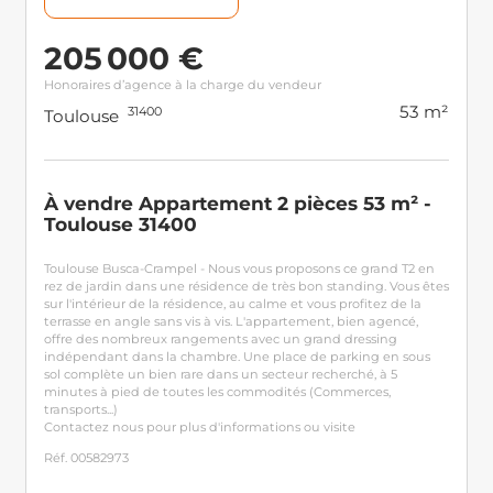
205 000 €
Honoraires d’agence à la charge du vendeur
53 m²
31400
Toulouse
À vendre Appartement 2 pièces 53 m² -
Toulouse 31400
Toulouse Busca-Crampel - Nous vous proposons ce grand T2 en
rez de jardin dans une résidence de très bon standing. Vous êtes
sur l'intérieur de la résidence, au calme et vous profitez de la
terrasse en angle sans vis à vis. L'appartement, bien agencé,
offre des nombreux rangements avec un grand dressing
indépendant dans la chambre. Une place de parking en sous
sol complète un bien rare dans un secteur recherché, à 5
minutes à pied de toutes les commodités (Commerces,
transports...)
Contactez nous pour plus d'informations ou visite
Réf. 00582973