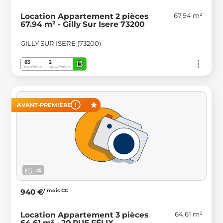
67,94 m²
Location Appartement 2 pièces
67.94 m² - Gilly Sur Isere 73200
GILLY SUR ISERE (73200)
B
83
2
kWh/m².an
Kg CO
/m².an
2
AVANT-PREMIÈRE
x5
/ mois CC
940 €
64,61 m²
Location Appartement 3 pièces
64.61 m² - 20 RUE FÉLIX