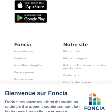
Foncia
Notre site
Nous découvrir
Plan du site
Carrières
Mentions légales
Nos offres d'emplois
Politique Foncia de protection
des données
Espace presse
Conformité
Foncia inside
Gestion des cookies
Avis clients
Politique relative aux cookies
et autres traceurs
Partenaires
Sécurité informatique
Déclaration d'accessibilité