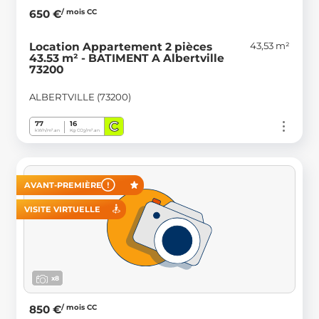
/ mois CC
650 €
43,53 m²
Location Appartement 2 pièces
43.53 m² - BATIMENT A Albertville
73200
ALBERTVILLE (73200)
C
77
16
kWh/m².an
Kg CO
/m².an
2
AVANT-PREMIÈRE
VISITE VIRTUELLE
x8
/ mois CC
850 €