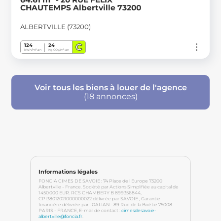
CHAUTEMPS Albertville 73200
ALBERTVILLE (73200)
C
124
24
kWh/m².an
Kg CO
/m².an
2
Voir tous les biens à louer de l'agence
(18 annonces)
Informations légales
FONCIA CIMES DE SAVOIE : 74 Place de l Europe 73200
Albertville - France. Société par Actions Simplifiée au capital de
1 450 000 EUR. RCS CHAMBERY B 899356844
,
CPI38012021000000022
délivrée par SAVOIE
, Garantie
financière délivrée par : GALIAN - 89 Rue de la Boétie 75008
PARIS - FRANCE
, E-mail de contact :
cimesdesavoie-
albertville@foncia.fr
.