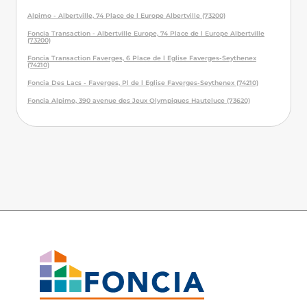
Alpimo - Albertville, 74 Place de l Europe Albertville (73200)
Foncia Transaction - Albertville Europe, 74 Place de l Europe Albertville
(73200)
Foncia Transaction Faverges, 6 Place de l Eglise Faverges-Seythenex
(74210)
Foncia Des Lacs - Faverges, Pl de l Eglise Faverges-Seythenex (74210)
Foncia Alpimo, 390 avenue des Jeux Olympiques Hauteluce (73620)