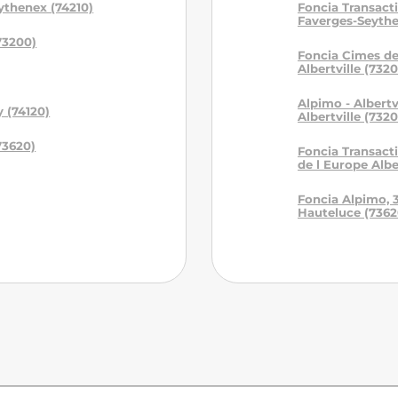
ythenex (74210)
Foncia Transacti
Faverges-Seythe
73200)
Foncia Cimes de
Albertville (732
Alpimo - Albertv
 (74120)
Albertville (732
73620)
Foncia Transacti
de l Europe Albe
Foncia Alpimo, 
Hauteluce (7362