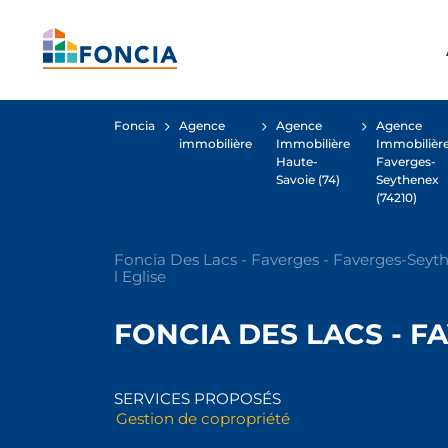
Foncia
Agence
Agence
Agence
immobilière
Immobilière
Immobilièr
Haute-
Faverges-
Savoie (74)
Seythenex
(74210)
Foncia Des Lacs - Faverges - Faverges-Seyth
l Eglise
FONCIA DES LACS - F
SERVICES PROPOSÉS
Gestion de copropriété