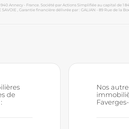
4940 Annecy - France. Société par Actions Simplifiée au capital de
TE SAVOIE
, Garantie financière délivrée par : GALIAN - 89 Rue de la 
lières
Nos autr
es de
immobiliè
:
Faverges-