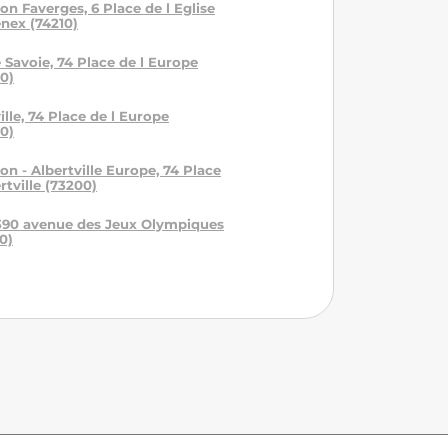
on Faverges, 6 Place de l Eglise
nex (74210)
 Savoie, 74 Place de l Europe
00)
ille, 74 Place de l Europe
00)
on - Albertville Europe, 74 Place
rtville (73200)
390 avenue des Jeux Olympiques
0)