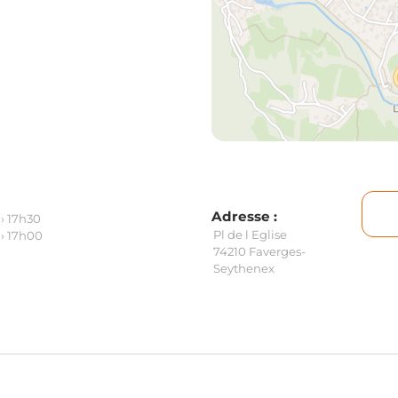
Adresse :
 › 17h30
Pl de l Eglise
 › 17h00
74210 Faverges-
Seythenex