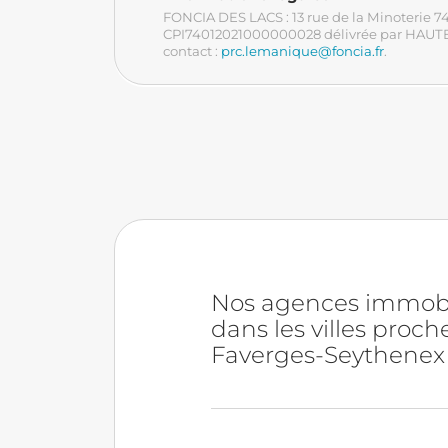
FONCIA DES LACS : 13 rue de la Minoterie 7
CPI74012021000000028
délivrée par HAU
contact :
prc.lemanique@foncia.fr
.
Nos agences immobi
dans les villes proch
Faverges-Seythenex 