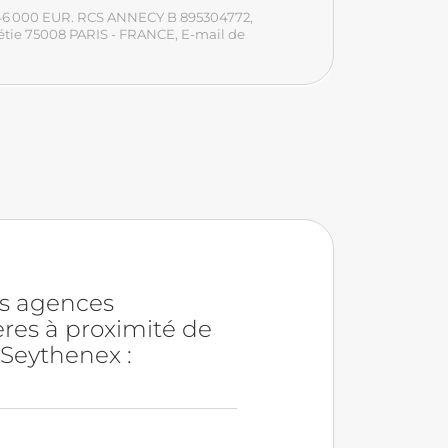
 1 846 000 EUR. RCS ANNECY B 895304772
,
Boétie 75008 PARIS - FRANCE
, E-mail de
es agences
res à proximité de
Seythenex :