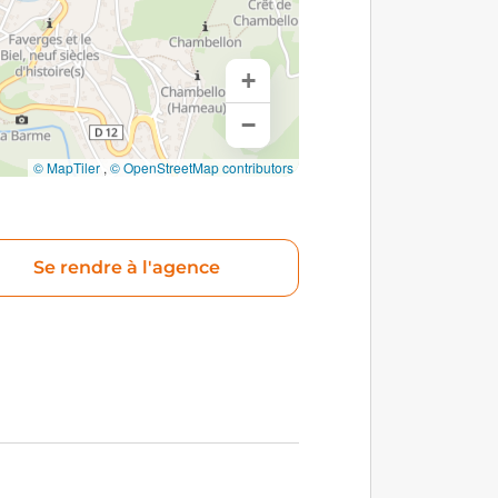
+
−
© MapTiler
,
© OpenStreetMap contributors
Se rendre à l'agence