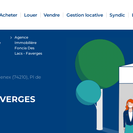
Acheter
Louer
Vendre
Gestion locative
Syndic
Agence
e
Immobilière
Foncia Des
Lacs - Faverges
enex (74210), Pl de
AVERGES