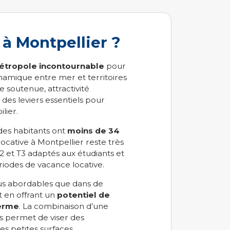
 à Montpellier ?
étropole incontournable
pour
dynamique entre mer et territoires
 soutenue, attractivité
es leviers essentiels pour
lier.
des habitants ont
moins de 34
 locative à Montpellier reste très
2 et T3 adaptés aux étudiants et
ériodes de vacance locative.
lus abordables que dans de
 en offrant un
potentiel de
terme
. La combinaison d’une
s permet de viser des
s petites surfaces.