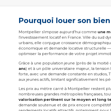
Pourquoi louer son bien
Montpellier s’impose aujourd’hui comme
une m
l’investissement locatif en France. Ville du sud 
urbains, elle conjugue croissance démographique
économique et demande locative structurelle — d
optimiser la performance de votre projet immobi
Grâce à une population jeune (près de la moitié 
ans
) et à un pôle universitaire majeur, la tension
forte, avec une demande constante en studios, T
aux jeunes actifs, limitant significativement les p
Les prix au mètre carré à Montpellier restent p
nombreuses grandes métropoles françaises, tout
valorisation pertinent sur le moyen et long 
demande soutenue et de prix encore compétitif
rendements locatifs attractifs, notamment pour le