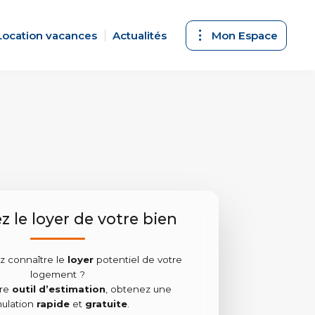
Location vacances
Actualités
Mon Espace
z le loyer de votre bien
z connaître le
loyer
potentiel de votre
logement ?
tre
outil d’estimation
, obtenez une
mulation
rapide
et
gratuite
.