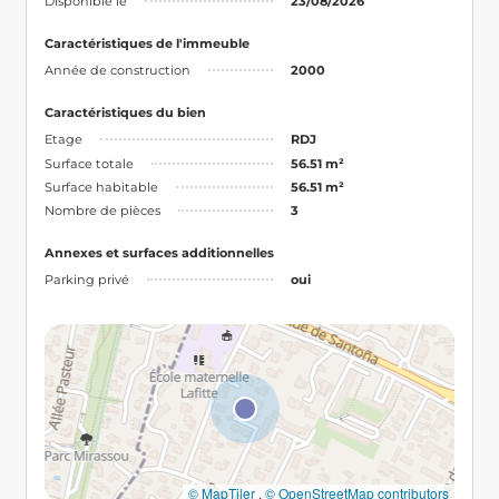
Disponible le
23/08/2026
Caractéristiques de l'immeuble
Année de construction
2000
Caractéristiques du bien
Etage
RDJ
Surface totale
56.51 m²
Surface habitable
56.51 m²
Nombre de pièces
3
Annexes et surfaces additionnelles
Parking privé
oui
© MapTiler
,
© OpenStreetMap contributors