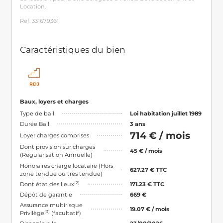
Location.
Réf. 331679361
Caractéristiques du bien
RDJ
Baux, loyers et charges
Type de bail
Loi habitation juillet 1989
Durée Bail
3 ans
714 € / mois
Loyer charges comprises
Dont provision sur charges
45 € / mois
(Regularisation Annuelle)
Honoraires charge locataire (Hors
627.27 € TTC
zone tendue ou très tendue)
(2)
Dont état des lieux
171.23 € TTC
Dépôt de garantie
669 €
Assurance multirisque
19.07 € / mois
(3)
Privilège
(facultatif)