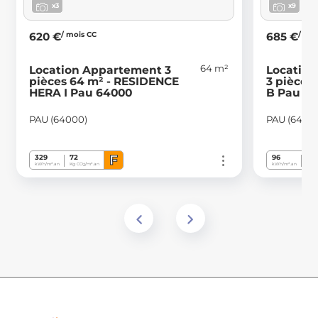
x3
x9
/ mois CC
/ mo
620 €
685 €
64 m²
Location Appartement 3
Locatio
pièces 64 m² - RESIDENCE
3 pièces
HERA I Pau 64000
B Pau 6
PAU (64000)
PAU (6400
F
329
72
96
3
kWh/m².an
Kg CO
/m².an
kWh/m².an
Kg C
2