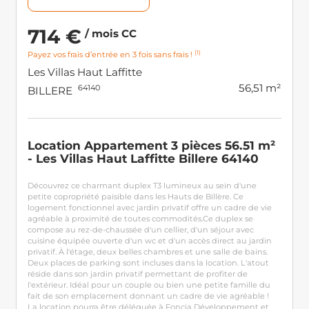
714 €
/ mois CC
(1)
Payez vos frais d’entrée en 3 fois sans frais !
Les Villas Haut Laffitte
56,51 m²
64140
BILLERE
Location Appartement 3 pièces 56.51 m²
- Les Villas Haut Laffitte Billere 64140
Découvrez ce charmant duplex T3 lumineux au sein d'une
petite copropriété paisible dans les Hauts de Billère. Ce
logement fonctionnel avec jardin privatif offre un cadre de vie
agréable à proximité de toutes commodités.Ce duplex se
compose au rez-de-chaussée d'un cellier, d'un séjour avec
cuisine équipée ouverte d'un wc et d'un accès direct au jardin
privatif. À l'étage, deux belles chambres et une salle de bains.
Deux places de parking sont incluses dans la location. L'atout
réside dans son jardin privatif permettant de profiter de
l'extérieur. Idéal pour un couple ou bien une petite famille du
fait de son emplacement donnant un cadre de vie agréable !
La location pourra être déléguée à Foncia Développement et