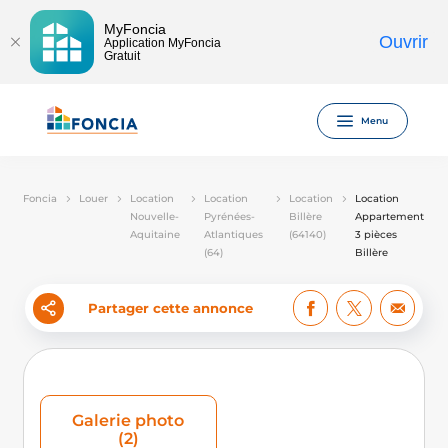
MyFoncia
Ouvrir
Application MyFoncia
Gratuit
Menu
Foncia
Louer
Location
Location
Location
Location
Nouvelle-
Pyrénées-
Billère
Appartement
Aquitaine
Atlantiques
(64140)
3 pièces
(64)
Billère
Partager cette annonce
Galerie photo
(2)