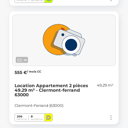
kWh/m².an
Kg CO
/m².an
2
x5
/ mois CC
555 €
49,29 m²
Location Appartement 2 pièces
49.29 m² - Clermont-ferrand
63000
Clermont-Ferrand (63000)
D
206
8
kWh/m².an
Kg CO
/m².an
2