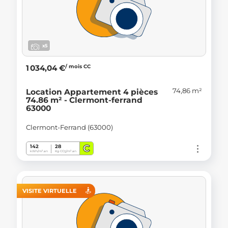
x5
/ mois CC
1 034,04 €
74,86 m²
Location Appartement 4 pièces
74.86 m² - Clermont-ferrand
63000
Clermont-Ferrand (63000)
C
142
28
kWh/m².an
Kg CO
/m².an
2
VISITE VIRTUELLE