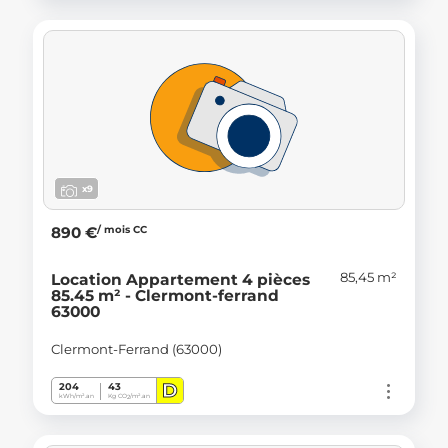
x9
/ mois CC
890 €
85,45 m²
Location Appartement 4 pièces
85.45 m² - Clermont-ferrand
63000
Clermont-Ferrand (63000)
D
204
43
kWh/m².an
Kg CO
/m².an
2