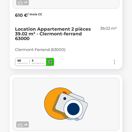
x7
/ mois CC
610 €
39,02 m²
Location Appartement 2 pièces
39.02 m² - Clermont-ferrand
63000
Clermont-Ferrand (63000)
B
88
5
kWh/m².an
Kg CO
/m².an
2
x6