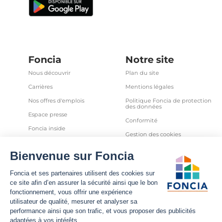
Foncia
Notre site
Nous découvrir
Plan du site
Carrières
Mentions légales
Nos offres d'emplois
Politique Foncia de protection
des données
Espace presse
Conformité
Foncia inside
Gestion des cookies
Avis clients
Politique relative aux cookies
et autres traceurs
Partenaires
Sécurité informatique
Déclaration d'accessibilité
Infos utiles
Nous suivre
Nous contacter
Facebook