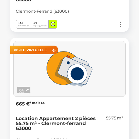
Clermont-Ferrand (63000)
C
132
27
kWh/m².an
Kg CO
/m².an
2
VISITE VIRTUELLE
x7
/ mois CC
665 €
55,75 m²
Location Appartement 2 pièces
55.75 m² - Clermont-ferrand
63000