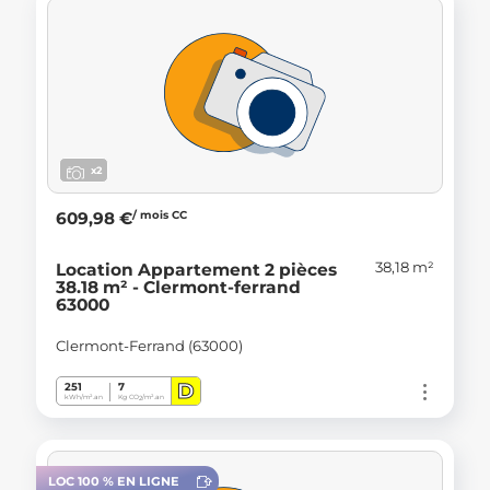
x2
/ mois CC
609,98 €
38,18 m²
Location Appartement 2 pièces
38.18 m² - Clermont-ferrand
63000
Clermont-Ferrand (63000)
D
251
7
kWh/m².an
Kg CO
/m².an
2
LOC 100 % EN LIGNE