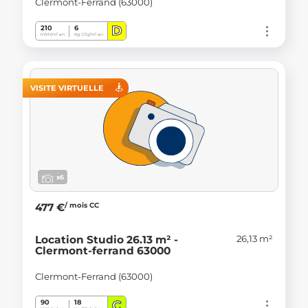
Clermont-Ferrand (63000)
D
210
6
kWh/m².an
Kg CO
/m².an
2
VISITE VIRTUELLE
x6
/ mois CC
477 €
26,13 m²
Location Studio 26.13 m² -
Clermont-ferrand 63000
Clermont-Ferrand (63000)
C
90
18