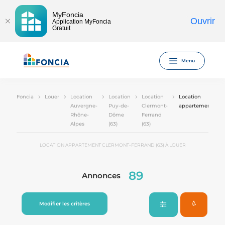
MyFoncia
Ouvrir
Application MyFoncia
Gratuit
Menu
Foncia
Louer
Location
Location
Location
Location
Auvergne-
Puy-de-
Clermont-
appartement
Rhône-
Dôme
Ferrand
Alpes
(63)
(63)
LOCATION APPARTEMENT CLERMONT-FERRAND (63) À LOUER
89
Annonces
Modifier les critères