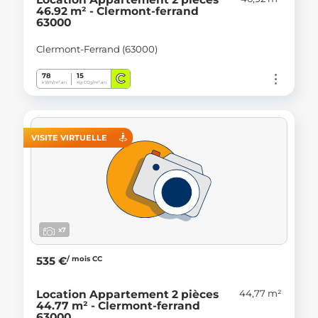
46.92 m² - Clermont-ferrand
63000
Clermont-Ferrand (63000)
C
78
15
kWh/m².an
Kg CO
/m².an
2
VISITE VIRTUELLE
x7
/ mois CC
535 €
44,77 m²
Location Appartement 2 pièces
44.77 m² - Clermont-ferrand
63000