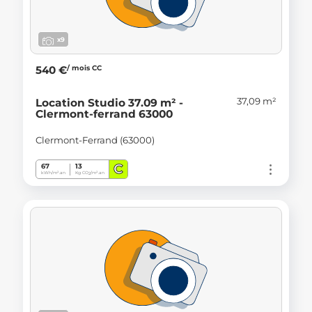
x9
/ mois CC
540 €
37,09 m²
Location Studio 37.09 m² -
Clermont-ferrand 63000
Clermont-Ferrand (63000)
C
67
13
kWh/m².an
Kg CO
/m².an
2