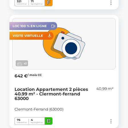
F
321
71
kWh/m².an
Kg CO
/m².an
2
LOC 100 % EN LIGNE
VISITE VIRTUELLE
x2
/ mois CC
642 €
40,99 m²
Location Appartement 2 pièces
40.99 m² - Clermont-ferrand
63000
Clermont-Ferrand (63000)
B
76
4
kWh/m².an
Kg CO
/m².an
2