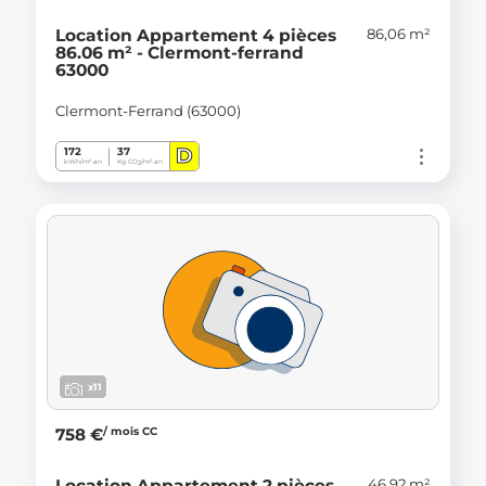
86,06 m²
Location Appartement 4 pièces
86.06 m² - Clermont-ferrand
63000
Clermont-Ferrand (63000)
D
172
37
kWh/m².an
Kg CO
/m².an
2
x11
/ mois CC
758 €
46,92 m²
Location Appartement 2 pièces