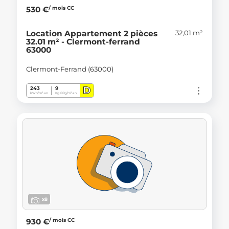
/ mois CC
530 €
32,01 m²
Location Appartement 2 pièces
32.01 m² - Clermont-ferrand
63000
Clermont-Ferrand (63000)
D
243
9
kWh/m².an
Kg CO
/m².an
2
x8
/ mois CC
930 €