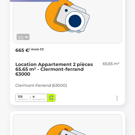
x6
/ mois CC
665 €
65,65 m²
Location Appartement 2 pièces
65.65 m² - Clermont-ferrand
63000
Clermont-Ferrand (63000)
C
133
4
kWh/m².an
Kg CO
/m².an
2