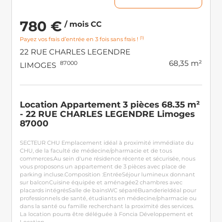
780 €
/ mois CC
(1)
Payez vos frais d’entrée en 3 fois sans frais !
22 RUE CHARLES LEGENDRE
68,35 m²
87000
LIMOGES
Location Appartement 3 pièces 68.35 m²
- 22 RUE CHARLES LEGENDRE Limoges
87000
SECTEUR CHU Emplacement idéal à proximité immédiate du
CHU, de la faculté de médecine/pharmacie et de tous
commerces.Au sein d'une résidence récente et sécurisée, nous
vous proposons un appartement de 3 pièces avec place de
parking incluse.Composition :EntréeSéjour lumineux donnant
sur balconCuisine équipée et aménagée2 chambres avec
placards intégrésSalle de bainsWC séparéBuanderieIdéal pour
professionnels de santé, étudiants en médecine/pharmacie ou
dans la santé ou famille recherchant la proximité des services.
La location pourra être déléguée à Foncia Développement et