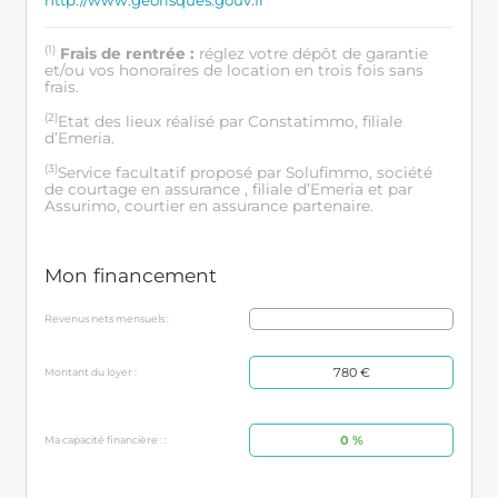
http://www.georisques.gouv.fr
(1)
Frais de rentrée :
réglez votre dépôt de garantie
et/ou vos honoraires de location en trois fois sans
frais.
(2)
Etat des lieux réalisé par Constatimmo, filiale
d’Emeria.
(3)
Service facultatif proposé par Solufimmo, société
de courtage en assurance , filiale d’Emeria et par
Assurimo, courtier en assurance partenaire.
Mon financement
Revenus nets mensuels :
780 €
Montant du loyer :
0 %
Ma capacité financière : :