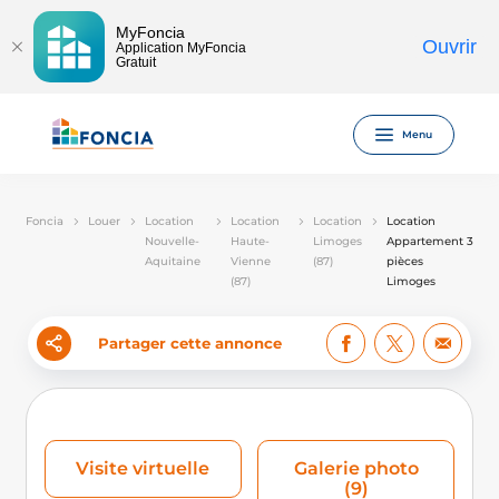
MyFoncia
Ouvrir
Application MyFoncia
Gratuit
Menu
Foncia
Louer
Location
Location
Location
Location
Nouvelle-
Haute-
Limoges
Appartement 3
Aquitaine
Vienne
(87)
pièces
(87)
Limoges
Partager cette annonce
Visite virtuelle
Galerie photo
(9)