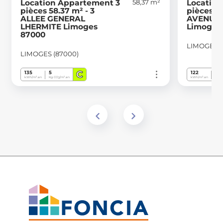
58,37 m²
Location Appartement 3
Location
pièces 58.37 m² - 3
pièces 62
ALLEE GENERAL
AVENUE
LHERMITE Limoges
Limoges
87000
LIMOGES (
LIMOGES (87000)
C
135
5
122
23
kWh/m².an
Kg CO
/m².an
kWh/m².an
Kg C
2