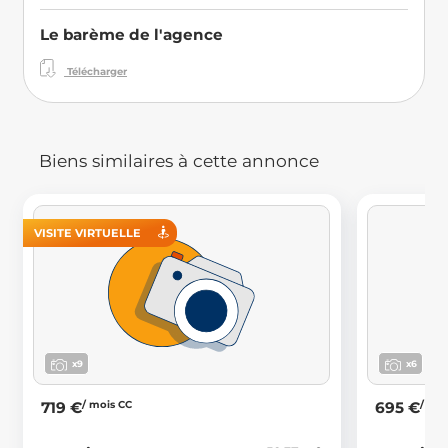
Le barème de l'agence
Télécharger
Biens similaires à cette annonce
VISITE VIRTUELLE
x9
x6
/ mois CC
/ mo
719 €
695 €