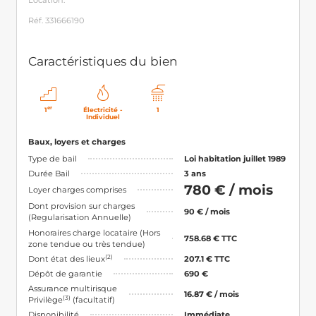
Location.
Réf. 331666190
Caractéristiques du bien
er
1
Électricité -
1
Individuel
Baux, loyers et charges
Type de bail
Loi habitation juillet 1989
Durée Bail
3 ans
780 € / mois
Loyer charges comprises
Dont provision sur charges
90 € / mois
(Regularisation Annuelle)
Honoraires charge locataire (Hors
758.68 € TTC
zone tendue ou très tendue)
(2)
Dont état des lieux
207.1 € TTC
Dépôt de garantie
690 €
Assurance multirisque
16.87 € / mois
(3)
Privilège
(facultatif)
Disponibilité
Immédiate