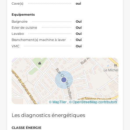
Cave(s)
oui
Equipements
Baignoire
Oui
Evier de cuisine
Oui
Lavabo
Oui
Branchement(s) machine à laver
Oui
VMC
Oui
© MapTiler
,
© OpenStreetMap contributors
Les diagnostics énergétiques
CLASSE ÉNERGIE