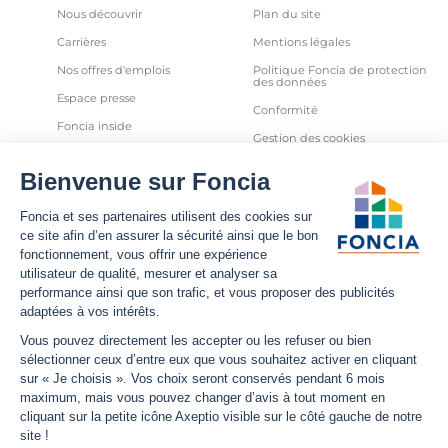
Nous découvrir
Plan du site
Carrières
Mentions légales
Nos offres d'emplois
Politique Foncia de protection
des données
Espace presse
Conformité
Foncia inside
Gestion des cookies
Avis clients
Politique relative aux cookies
et autres traceurs
Partenaires
Sécurité informatique
Déclaration d'accessibilité
Infos utiles
Nous suivre
Nous contacter
Facebook
Trouver une agence
X
Estimation bien immobilier
LinkedIn
Estimation loyer
YouTube
Actualités
Instagram