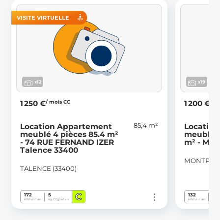
VISITE VIRTUELLE
x12
x19
/ mois CC
/ m
1 250 €
1 200 €
85,4 m²
Location Appartement
Locatio
meublé 4 pièces 85.4 m²
meublé 4
- 74 RUE FERNAND IZER
m² - Mon
Talence 33400
MONTPELLI
TALENCE (33400)
C
172
5
132
28
kWh/m².an
Kg CO
/m².an
kWh/m².an
Kg C
2