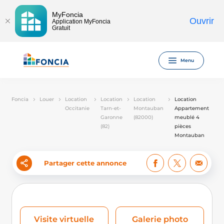
MyFoncia
Ouvrir
Application MyFoncia
Gratuit
Menu
Foncia
Louer
Location
Location
Location
Location
Occitanie
Tarn-et-
Montauban
Appartement
Garonne
(82000)
meublé 4
(82)
pièces
Montauban
Partager cette annonce
Visite virtuelle
Galerie photo