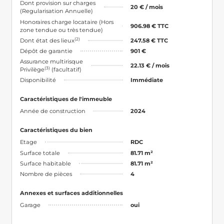
Dont provision sur charges
20 € / mois
(Regularisation Annuelle)
Honoraires charge locataire (Hors
906.98 € TTC
zone tendue ou très tendue)
(2)
Dont état des lieux
247.58 € TTC
Dépôt de garantie
901 €
Assurance multirisque
22.13 € / mois
(3)
Privilège
(facultatif)
Disponibilité
Immédiate
Caractéristiques de l'immeuble
Année de construction
2024
Caractéristiques du bien
Etage
RDC
Surface totale
81.71 m²
Surface habitable
81.71 m²
Nombre de pièces
4
Annexes et surfaces additionnelles
Garage
oui