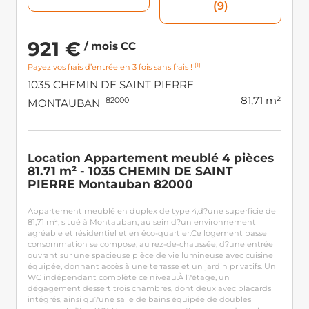
(9)
921 €
/ mois CC
(1)
Payez vos frais d’entrée en 3 fois sans frais !
1035 CHEMIN DE SAINT PIERRE
81,71 m²
82000
MONTAUBAN
Location Appartement meublé 4 pièces
81.71 m² - 1035 CHEMIN DE SAINT
PIERRE Montauban 82000
Appartement meublé en duplex de type 4,d?une superficie de
81,71 m², situé à Montauban, au sein d?un environnement
agréable et résidentiel et en éco-quartier.Ce logement basse
consommation se compose, au rez-de-chaussée, d?une entrée
ouvrant sur une spacieuse pièce de vie lumineuse avec cuisine
équipée, donnant accès à une terrasse et un jardin privatifs. Un
WC indépendant complète ce niveau.À l?étage, un
dégagement dessert trois chambres, dont deux avec placards
intégrés, ainsi qu?une salle de bains équipée de doubles