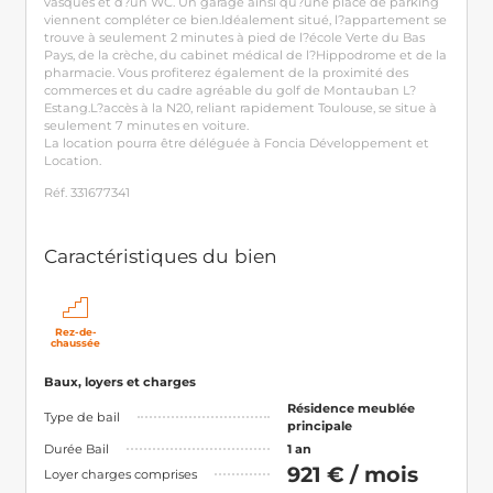
vasques et d?un WC. Un garage ainsi qu?une place de parking
viennent compléter ce bien.Idéalement situé, l?appartement se
trouve à seulement 2 minutes à pied de l?école Verte du Bas
Pays, de la crèche, du cabinet médical de l?Hippodrome et de la
pharmacie. Vous profiterez également de la proximité des
commerces et du cadre agréable du golf de Montauban L?
Estang.L?accès à la N20, reliant rapidement Toulouse, se situe à
seulement 7 minutes en voiture.
La location pourra être déléguée à Foncia Développement et
Location.
Réf. 331677341
Caractéristiques du bien
Rez-de-
chaussée
Baux, loyers et charges
Résidence meublée
Type de bail
principale
Durée Bail
1 an
921 € / mois
Loyer charges comprises