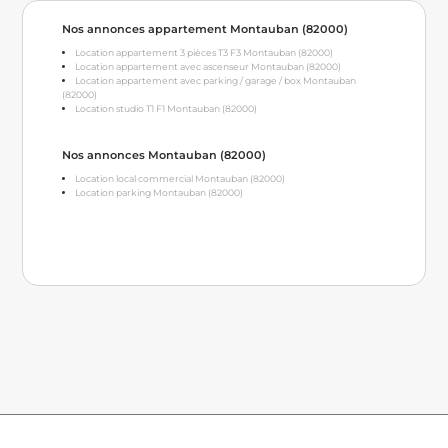
Nos annonces appartement Montauban (82000)
Location appartement 3 pièces T3 F3 Montauban (82000)
Location appartement avec ascenseur Montauban (82000)
Location appartement avec parking / garage / box Montauban
(82000)
Location studio T1 F1 Montauban (82000)
Nos annonces Montauban (82000)
Location local commercial Montauban (82000)
Location parking Montauban (82000)