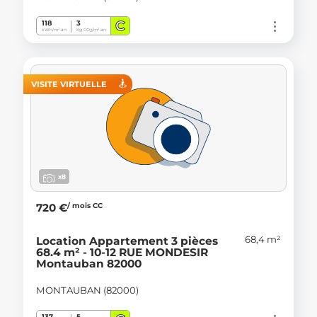
C
118
3
kWh/m².an
Kg CO
/m².an
2
VISITE VIRTUELLE
x8
/ mois CC
720 €
68,4 m²
Location Appartement 3 pièces
68.4 m² - 10-12 RUE MONDESIR
Montauban 82000
MONTAUBAN (82000)
137
5