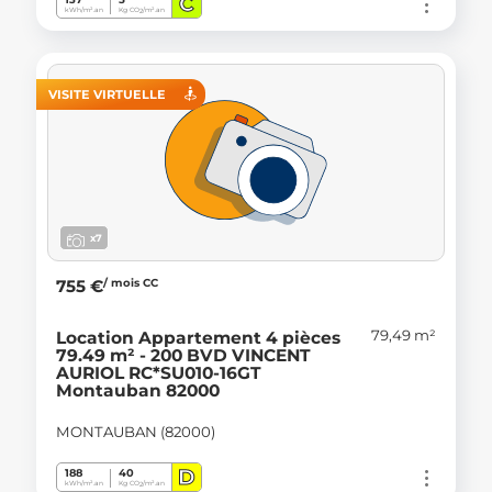
C
kWh/m².an
Kg CO
/m².an
2
VISITE VIRTUELLE
x7
/ mois CC
755 €
79,49 m²
Location Appartement 4 pièces
79.49 m² - 200 BVD VINCENT
AURIOL RC*SU010-16GT
Montauban 82000
MONTAUBAN (82000)
D
188
40
kWh/m².an
Kg CO
/m².an
2