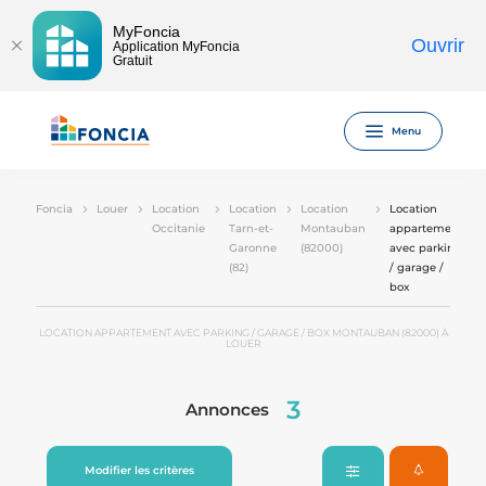
MyFoncia
Ouvrir
Application MyFoncia
Gratuit
Menu
Foncia
Louer
Location
Location
Location
Location
Occitanie
Tarn-et-
Montauban
appartement
Garonne
(82000)
avec parking
(82)
/ garage /
box
LOCATION APPARTEMENT AVEC PARKING / GARAGE / BOX MONTAUBAN (82000) À
LOUER
3
Annonces
Modifier les critères