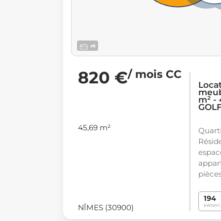
x6
820 €
/ mois CC
Loca
meub
m² -
GOLF
45,69 m²
Quarti
Résid
espace
appar
pièce
194
NÎMES (30900)
kWh/m².