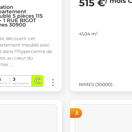
515 €
/ mois 
ation
partement
blé 5 pièces 115
- 1 RUE BIGOT
mes 30900
41,04 m²
ez découvrir cet
artement meublé avec
t dans l?hypercentre de
es, au cœur du
tier …
C
6
3
NIMES (30000)
m².an
Kg CO
/m².an
2
VISITE VIRTUELLE