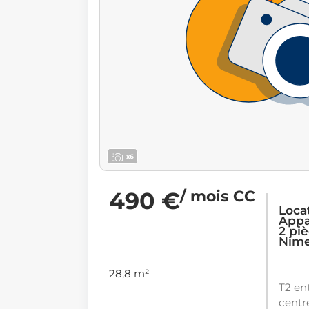
x6
490 €
/ mois CC
Loca
Appa
2 piè
Nime
28,8 m²
T2 en
centre