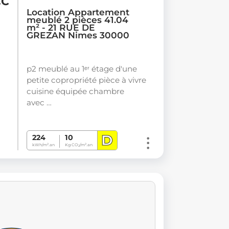
CC
Location Appartement
meublé 2 pièces 41.04
m² - 21 RUE DE
GREZAN Nimes 30000
p2 meublé au 1ᵉʳ étage d'une
petite copropriété pièce à vivre
cuisine équipée chambre
avec …
D
224
10
kWh/m².an
Kg CO
/m².an
2