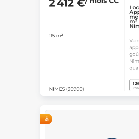
2 412 €
/ mois CC
Loc
Ap
meu
m² 
Ni
115 m²
Ven
app
goû
Nîm
quar
12
NIMES (30900)
kWh/
VISITE VIRTUELLE