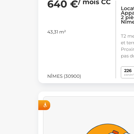
640 €
/ mois CC
Loca
Appa
2 piè
Nîme
43,31 m²
T2 me
et te
Proxi
pas d
226
NÎMES (30900)
kWh/m²
VISITE VIRTUELLE