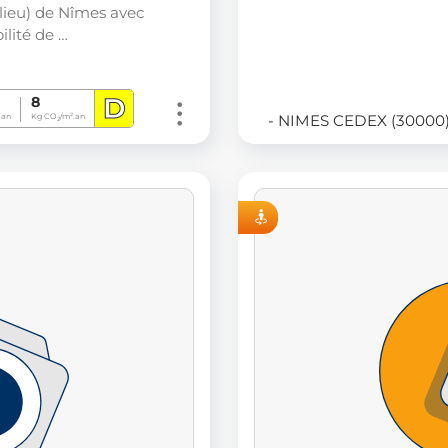
lieu) de Nîmes avec
ilité de …
D
8
- NIMES CEDEX (30000
.an
Kg CO
/m².an
2
VISITE VIRTUELLE