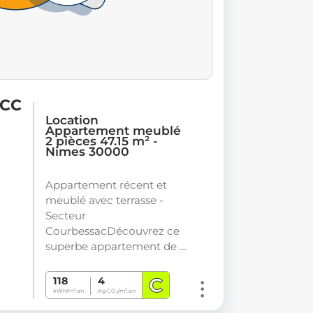
 CC
Location
Appartement meublé
2 pièces 47.15 m² -
Nimes 30000
Appartement récent et
meublé avec terrasse -
Secteur
CourbessacDécouvrez ce
superbe appartement de …
C
118
4
kWh/m².an
Kg CO
/m².an
2