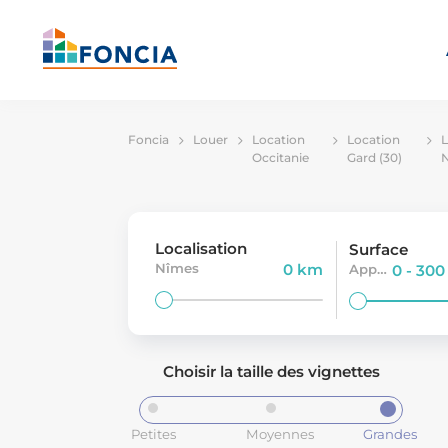
Foncia
Louer
Location
Location
L
Occitanie
Gard (30)
N
Localisation
Surface
Nîmes
0 km
Appartement-meuble
0 - 30
Choisir la taille des vignettes
Petites
Moyennes
Grandes