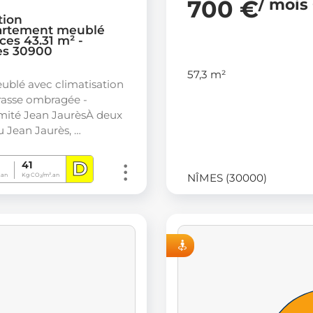
700 €
/ mois
tion
rtement meublé
ces 43.31 m² -
s 30900
57,3 m²
ublé avec climatisation
rrasse ombragée -
mité Jean JaurèsÀ deux
u Jean Jaurès, …
D
41
NÎMES (30000)
.an
Kg CO
/m².an
2
VISITE VIRTUELLE