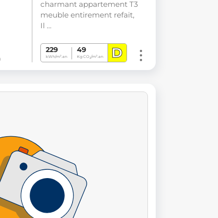
charmant appartement T3
meuble entirement refait,
Il …
D
229
49
)
kWh/m².an
Kg CO
/m².an
2