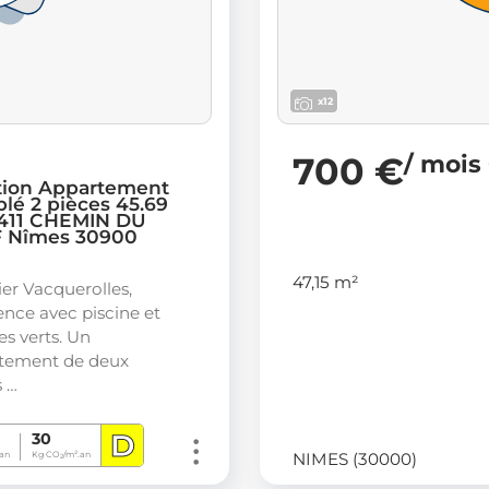
x12
700 €
/ mois
tion Appartement
lé 2 pièces 45.69
 411 CHEMIN DU
 Nîmes 30900
47,15 m²
er Vacquerolles,
ence avec piscine et
s verts. Un
tement de deux
s …
D
30
NIMES (30000)
an
Kg CO
/m².an
2