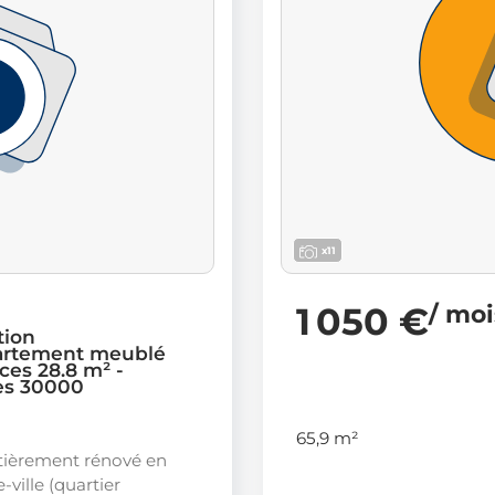
x11
1 050 €
/ mo
tion
rtement meublé
ces 28.8 m² -
s 30000
65,9 m²
tièrement rénové en
-ville (quartier