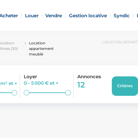
Acheter
Louer
Vendre
Gestion locative
Syndic
LOCATION APPART
ocation
Location
îmes (30)
appartement
meublé
Loyer
Annonces
0 - 5 000 €
et +
12
0 m²
et +
Critères