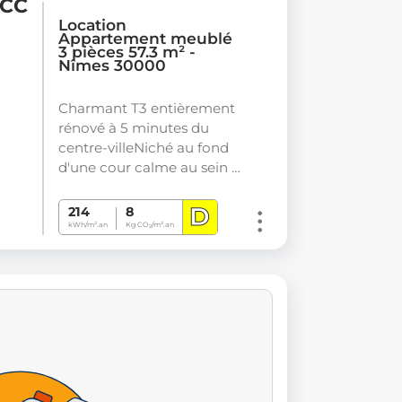
 CC
Location
Appartement meublé
3 pièces 57.3 m² -
Nîmes 30000
Charmant T3 entièrement
rénové à 5 minutes du
centre-villeNiché au fond
d'une cour calme au sein …
D
214
8
kWh/m².an
Kg CO
/m².an
2