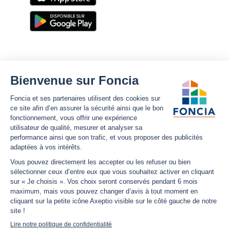
Foncia
Notre site
Nous découvrir
Plan du site
Carrières
Mentions légales
Nos offres d'emplois
Politique Foncia de protection
des données
Espace presse
Conformité
Foncia inside
Gestion des cookies
Avis clients
Politique relative aux cookies
et autres traceurs
Partenaires
Sécurité informatique
Déclaration d'accessibilité
Infos utiles
Nous suivre