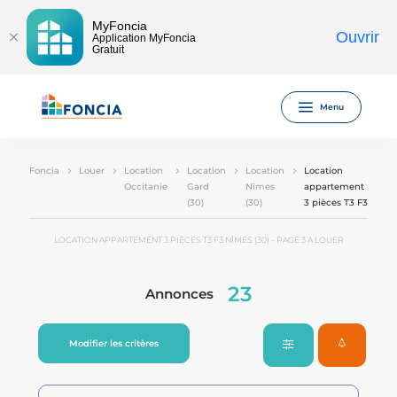
MyFoncia
Ouvrir
Application MyFoncia
Gratuit
Menu
Foncia
Louer
Location
Location
Location
Location
Occitanie
Gard
Nîmes
appartement
(30)
(30)
3 pièces T3 F3
LOCATION APPARTEMENT 3 PIÈCES T3 F3 NÎMES (30) - PAGE 3 À LOUER
23
Annonces
Modifier les critères