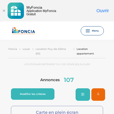
MyFoncia
Ouvrir
Application MyFoncia
Gratuit
Menu
Foncia
Louer
Location Puy-de-Dôme
Location
(63)
appartement
LOCATION APPARTEMENT PUY-DE-DÔME (63) À LOUER
107
Annonces
Modifier les critères
Carte en plein écran