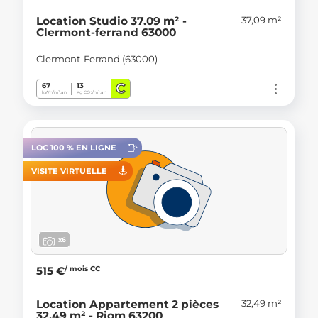
37,09 m²
Location Studio 37.09 m² -
Clermont-ferrand 63000
Clermont-Ferrand (63000)
C
67
13
kWh/m².an
Kg CO
/m².an
2
LOC 100 % EN LIGNE
VISITE VIRTUELLE
x6
/ mois CC
515 €
32,49 m²
Location Appartement 2 pièces
32.49 m² - Riom 63200