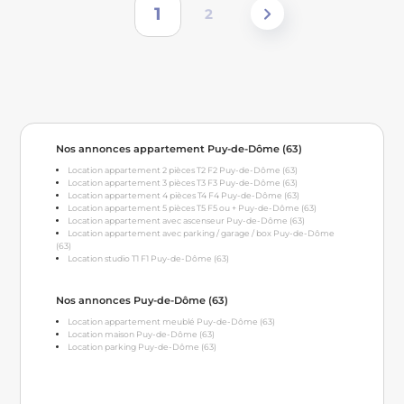
1
2
Nos annonces appartement Puy-de-Dôme (63)
Location appartement 2 pièces T2 F2 Puy-de-Dôme (63)
Location appartement 3 pièces T3 F3 Puy-de-Dôme (63)
Location appartement 4 pièces T4 F4 Puy-de-Dôme (63)
Location appartement 5 pièces T5 F5 ou + Puy-de-Dôme (63)
Location appartement avec ascenseur Puy-de-Dôme (63)
Location appartement avec parking / garage / box Puy-de-Dôme
(63)
Location studio T1 F1 Puy-de-Dôme (63)
Nos annonces Puy-de-Dôme (63)
Location appartement meublé Puy-de-Dôme (63)
Location maison Puy-de-Dôme (63)
Location parking Puy-de-Dôme (63)