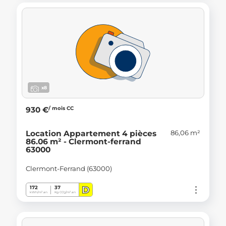
x8
/ mois CC
930 €
86,06 m²
Location Appartement 4 pièces
86.06 m² - Clermont-ferrand
63000
Clermont-Ferrand (63000)
D
172
37
kWh/m².an
Kg CO
/m².an
2