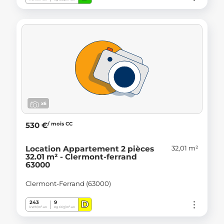
2
x6
/ mois CC
530 €
32,01 m²
Location Appartement 2 pièces
32.01 m² - Clermont-ferrand
63000
Clermont-Ferrand (63000)
D
243
9
kWh/m².an
Kg CO
/m².an
2