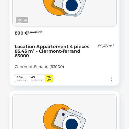
x9
/ mois CC
890 €
85,45 m²
Location Appartement 4 pièces
85.45 m² - Clermont-ferrand
63000
Clermont-Ferrand (63000)
D
204
43
kWh/m².an
Kg CO
/m².an
2