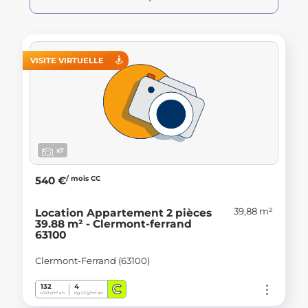
VISITE VIRTUELLE
x7
/ mois CC
540 €
39,88 m²
Location Appartement 2 pièces
39.88 m² - Clermont-ferrand
63100
Clermont-Ferrand (63100)
C
132
4
kWh/m².an
Kg CO
/m².an
2