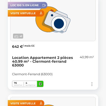
LOC 100 % EN LIGNE
VISITE VIRTUELLE
x2
/ mois CC
642 €
40,99 m²
Location Appartement 2 pièces
40.99 m² - Clermont-ferrand
63000
Clermont-Ferrand (63000)
B
76
4
kWh/m².an
Kg CO
/m².an
2
VISITE VIRTUELLE