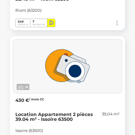
Riom (63200)
D
249
7
kWh/m².an
Kg CO
/m².an
2
x3
/ mois CC
430 €
39,04 m²
Location Appartement 2 pièces
39.04 m² - Issoire 63500
Issoire (63500)