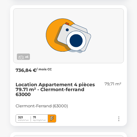
x6
/ mois CC
736,84 €
79,71 m²
Location Appartement 4 pièces
79.71 m² - Clermont-ferrand
63000
Clermont-Ferrand (63000)
F
321
71
kWh/m².an
Kg CO
/m².an
2