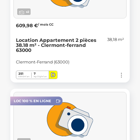
x2
/ mois CC
609,98 €
38,18 m²
Location Appartement 2 pièces
38.18 m² - Clermont-ferrand
63000
Clermont-Ferrand (63000)
D
251
7
kWh/m².an
Kg CO
/m².an
2
LOC 100 % EN LIGNE