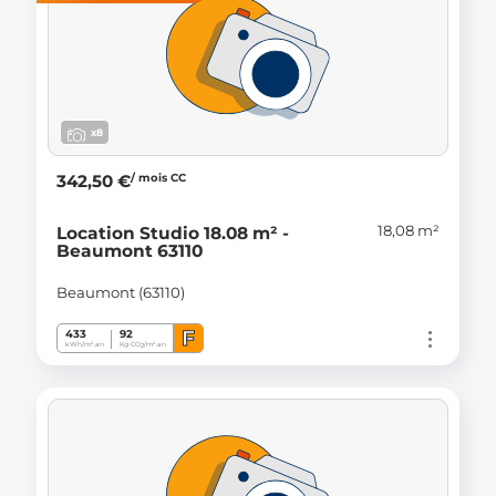
x8
/ mois CC
342,50 €
18,08 m²
Location Studio 18.08 m² -
Beaumont 63110
Beaumont (63110)
F
433
92
kWh/m².an
Kg CO
/m².an
2