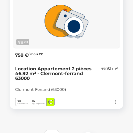
x11
/ mois CC
758 €
46,92 m²
Location Appartement 2 pièces
46.92 m² - Clermont-ferrand
63000
Clermont-Ferrand (63000)
C
78
15
kWh/m².an
Kg CO
/m².an
2