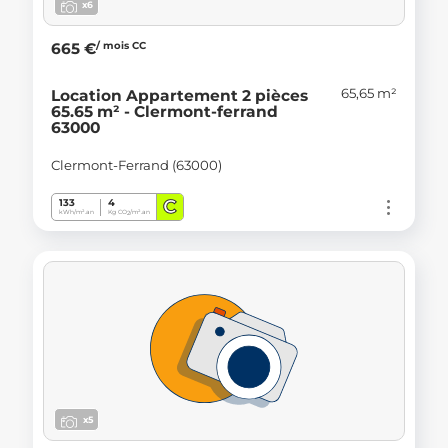
x6
/ mois CC
665 €
65,65 m²
Location Appartement 2 pièces
65.65 m² - Clermont-ferrand
63000
Clermont-Ferrand (63000)
C
133
4
kWh/m².an
Kg CO
/m².an
2
x5