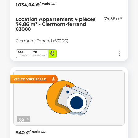
/ mois CC
1 034,04 €
74,86 m²
Location Appartement 4 pièces
74.86 m² - Clermont-ferrand
63000
Clermont-Ferrand (63000)
C
142
28
kWh/m².an
Kg CO
/m².an
2
VISITE VIRTUELLE
x9
/ mois CC
540 €