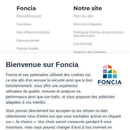
Foncia
Notre site
Nous découvrir
Plan du site
Carrières
Mentions légales
Nos offres d'emplois
Politique Foncia de protection
des données
Espace presse
Conformité
Foncia inside
Gestion des cookies
Avis clients
Politique relative aux cookies
et autres traceurs
Partenaires
Sécurité informatique
Déclaration d'accessibilité
Infos utiles
Nous suivre
Nous contacter
Facebook
Trouver une agence
X
Estimation bien immobilier
LinkedIn
Estimation loyer
YouTube