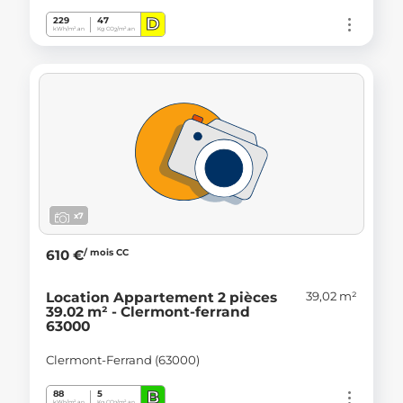
D
229
47
kWh/m².an
Kg CO
/m².an
2
x7
/ mois CC
610 €
39,02 m²
Location Appartement 2 pièces
39.02 m² - Clermont-ferrand
63000
Clermont-Ferrand (63000)
B
88
5
kWh/m².an
Kg CO
/m².an