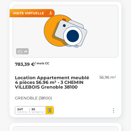
VISITE VIRTUELLE
x8
/ mois CC
783,39 €
56,96 m²
Location Appartement meublé
4 pièces 56.96 m² - 3 CHEMIN
VILLEBOIS Grenoble 38100
GRENOBLE (38100)
E
247
55
kWh/m².an
Kg CO
/m².an
2