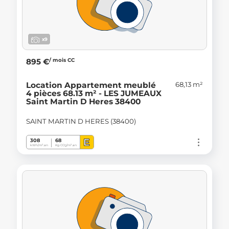
x9
/ mois CC
895 €
68,13 m²
Location Appartement meublé
4 pièces 68.13 m² - LES JUMEAUX
Saint Martin D Heres 38400
SAINT MARTIN D HERES (38400)
E
308
68
kWh/m².an
Kg CO
/m².an
2