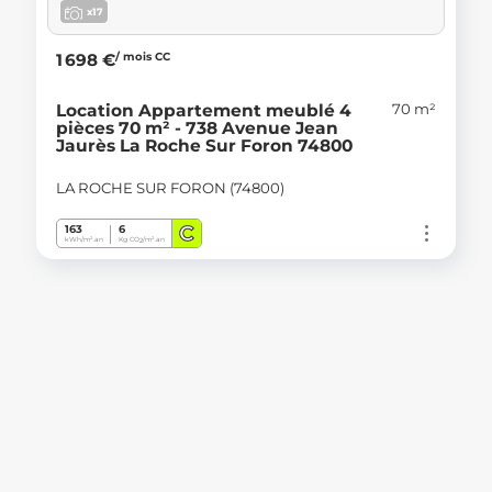
x17
/ mois CC
1 698 €
70 m²
Location Appartement meublé 4
pièces 70 m² - 738 Avenue Jean
Jaurès La Roche Sur Foron 74800
LA ROCHE SUR FORON (74800)
C
163
6
kWh/m².an
Kg CO
/m².an
2