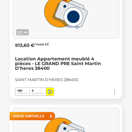
x9
/ mois CC
913,60 €
Location Appartement meublé 4
pièces - LE GRAND PRE Saint Martin
D'heres 38400
SAINT MARTIN D'HERES (38400)
D
189
6
kWh/m².an
Kg CO
/m².an
2
VISITE VIRTUELLE