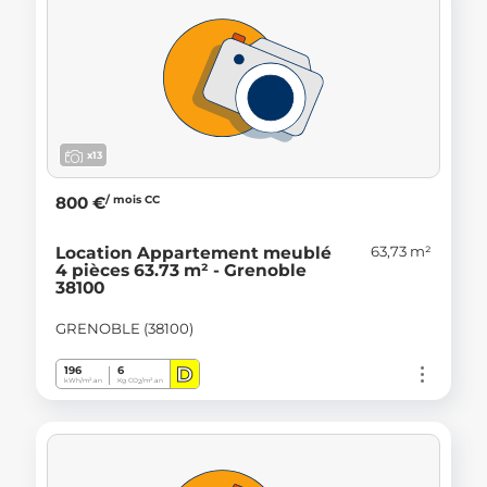
x13
/ mois CC
800 €
63,73 m²
Location Appartement meublé
4 pièces 63.73 m² - Grenoble
38100
GRENOBLE (38100)
D
196
6
kWh/m².an
Kg CO
/m².an
2