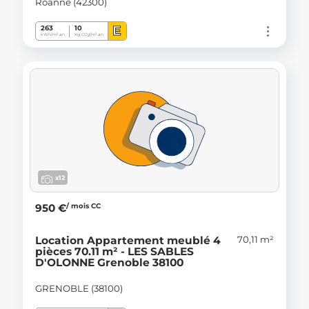
Roanne (42300)
E
263
10
kWh/m².an
Kg CO
/m².an
2
x12
/ mois CC
950 €
70,11 m²
Location Appartement meublé 4
pièces 70.11 m² - LES SABLES
D'OLONNE Grenoble 38100
GRENOBLE (38100)