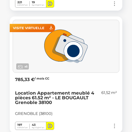
D
221
19
kWh/m².an
Kg CO
/m².an
2
VISITE VIRTUELLE
x5
/ mois CC
785,33 €
61,52 m²
Location Appartement meublé 4
pièces 61.52 m² - LE BOUGAULT
Grenoble 38100
GRENOBLE (38100)
D
197
43
kWh/m².an
Kg CO
/m².an
2