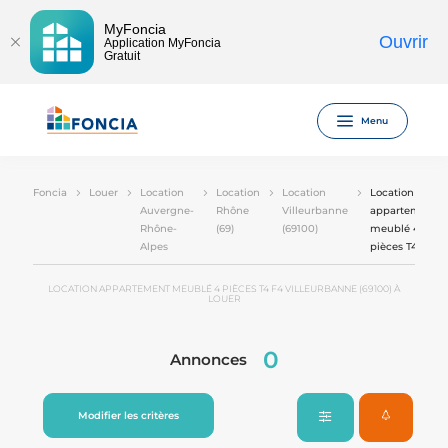
MyFoncia
Ouvrir
Application MyFoncia
Gratuit
Menu
Foncia
Louer
Location
Location
Location
Location
Auvergne-
Rhône
Villeurbanne
appartement
Rhône-
(69)
(69100)
meublé 4
Alpes
pièces T4 F4
LOCATION APPARTEMENT MEUBLÉ 4 PIÈCES T4 F4 VILLEURBANNE (69100) À
LOUER
0
Annonces
Modifier les critères