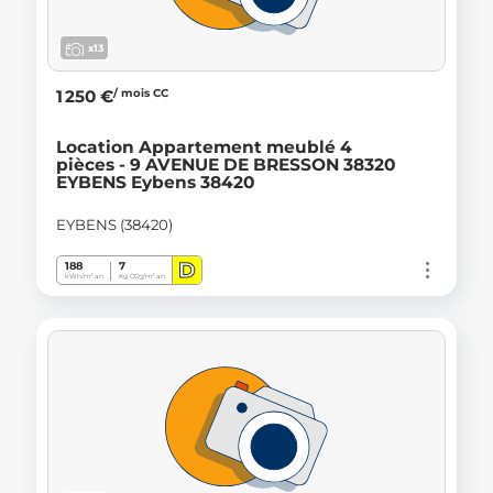
x13
/ mois CC
1 250 €
Location Appartement meublé 4
pièces - 9 AVENUE DE BRESSON 38320
EYBENS Eybens 38420
EYBENS (38420)
D
188
7
kWh/m².an
Kg CO
/m².an
2