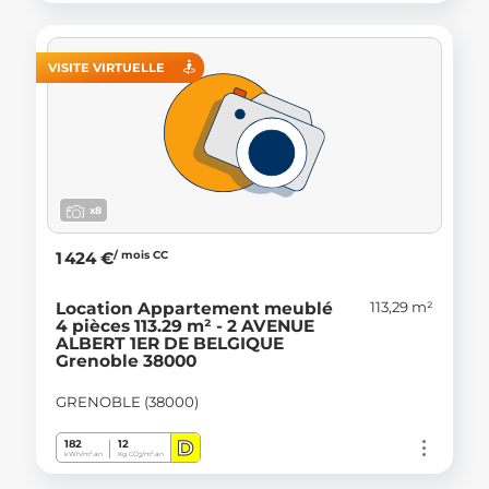
VISITE VIRTUELLE
x8
/ mois CC
1 424 €
113,29 m²
Location Appartement meublé
4 pièces 113.29 m² - 2 AVENUE
ALBERT 1ER DE BELGIQUE
Grenoble 38000
GRENOBLE (38000)
D
182
12
kWh/m².an
Kg CO
/m².an
2