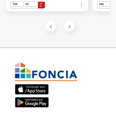
G
728
29
262
44
kWh/m².an
Kg CO
/m².an
kWh/m².an
Kg C
2