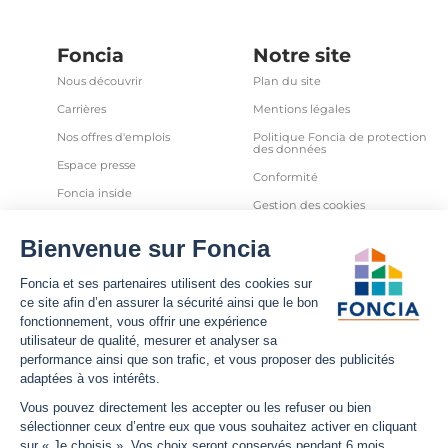
Foncia
Notre site
Nous découvrir
Plan du site
Carrières
Mentions légales
Nos offres d'emplois
Politique Foncia de protection
des données
Espace presse
Conformité
Foncia inside
Gestion des cookies
Avis clients
Politique relative aux cookies
et autres traceurs
Partenaires
Sécurité informatique
Déclaration d'accessibilité
Infos utiles
Nous suivre
Nous contacter
Facebook
Trouver une agence
X
Estimation bien immobilier
LinkedIn