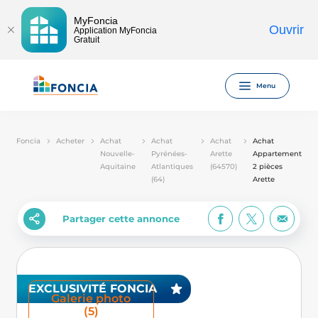
MyFoncia
Ouvrir
Application MyFoncia
Gratuit
Menu
Foncia
Acheter
Achat
Achat
Achat
Achat
Nouvelle-
Pyrénées-
Arette
Appartement
Aquitaine
Atlantiques
(64570)
2 pièces
(64)
Arette
Partager cette annonce
EXCLUSIVITÉ FONCIA
Galerie photo
(5)