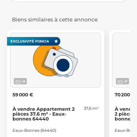
Biens similaires à cette annonce
EXCLUSIVITÉ FONCIA
x4
x7
59 000 €
70 200 €
37,6 m²
À vendre Appartement 2
À vendr
pièces 37.6 m² - Eaux-
2 pièces 
bonnes 64440
bonnes 
Eaux-Bonnes (64440)
Eaux-Bonn