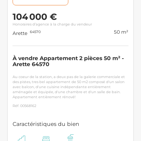
104 000 €
Honoraires d’agence à la charge du vendeur
50 m²
64570
Arette
À vendre Appartement 2 pièces 50 m² -
Arette 64570
Au coeur de la station, a deux pas de la galerie commerciale et
des pistes, tres bel appartement de 50 m2 composé d'un salon
avec balcon, d'une cuisine indépendante entièrement
aménagée et équipée, d'une chambre et d'un salle de bain.
Appartement entièrement rénové!
Réf. 00568162
Caractéristiques du bien