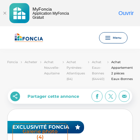
MyFoncia
Ouvrir
Application MyFoncia
Gratuit
Menu
Foncia
Acheter
Achat
Achat
Achat
Achat
Nouvelle-
Pyrénées-
Eaux-
Appartement
Aquitaine
Atlantiques
Bonnes
2 pièces
(64)
(64440)
Eaux-Bonnes
Partager cette annonce
EXCLUSIVITÉ FONCIA
Galerie photo
(4)