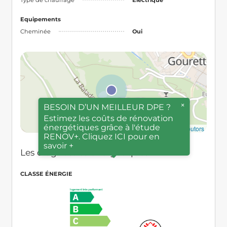
Equipements
Cheminée
Oui
×
BESOIN D’UN MEILLEUR DPE ?
Estimez les coûts de rénovation
énergétiques grâce à l'étude
© MapTiler
,
© OpenStreetMap contributors
RENOV+. Cliquez ICI pour en
savoir +
Les diagnostics énergétiques
CLASSE ÉNERGIE