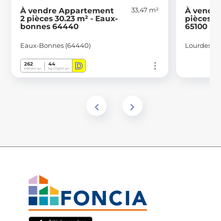
33,47 m²
À vendre Appartement
À vendr
2 pièces 30.23 m² - Eaux-
pièces 2
bonnes 64440
65100
Eaux-Bonnes (64440)
Lourdes (6
D
262
44
kWh/m².an
Kg CO
/m².an
2