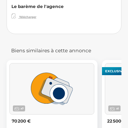
Le barème de l'agence
Télécharger
Biens similaires à cette annonce
EXCLUSIVITÉ
x7
x1
70 200 €
22 500 €