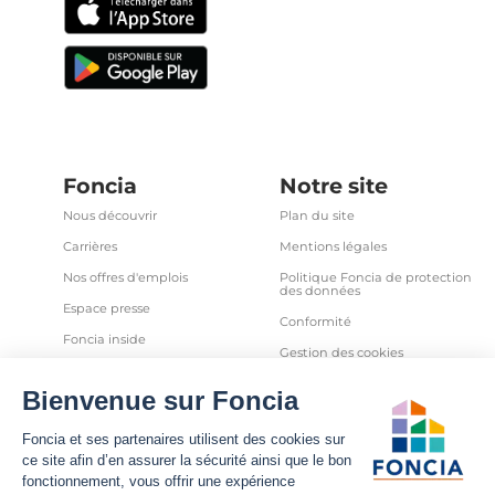
Foncia
Notre site
Nous découvrir
Plan du site
Carrières
Mentions légales
Nos offres d'emplois
Politique Foncia de protection
des données
Espace presse
Conformité
Foncia inside
Gestion des cookies
Avis clients
Politique relative aux cookies
et autres traceurs
Partenaires
Sécurité informatique
Déclaration d'accessibilité