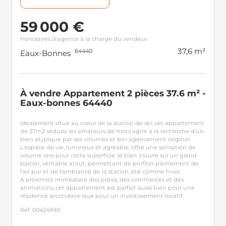
59 000 €
Honoraires d’agence à la charge du vendeur
37,6 m²
64440
Eaux-Bonnes
À vendre Appartement 2 pièces 37.6 m² -
Eaux-bonnes 64440
Idéalement situé au coeur de la station de ski, cet appartement
de 37m2 séduira les amateurs de montagne à la recherche d'un
bien atypique par ses volumes et son agencement original.
L'espace de vie, lumineux et agréable, offre une sensation de
volume rare pour cette superficie. le bien s'ouvre sur un grand
balcon, véritable atout, permettant de profiter pleinement de
l'air pur et de l'ambiance de la station, été comme hiver.
A proximité immédiate des pistes, des commerces et des
animations, cet appartement est parfait aussi bien pour une
résidence secondaire que pour un investissement locatif.
Réf. 00424990