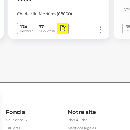
Lyo
Charleville-Mézières (08000)
D
174
37
3
kWh/m².an
Kg CO
/m².an
kWh
2
Foncia
Notre site
Nous découvrir
Plan du site
Carrières
Mentions légales