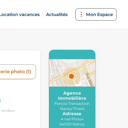
Location vacances
Actualités
Mon Espace
erie photo (1)
Agence
Attributions
Immobilière
© MapTiler
,
© OpenStreetMap
Foncia Transaction
contributors
Nancy Thiers
u vendeur
Adresse
4 rue Piroux
54000 Nancy