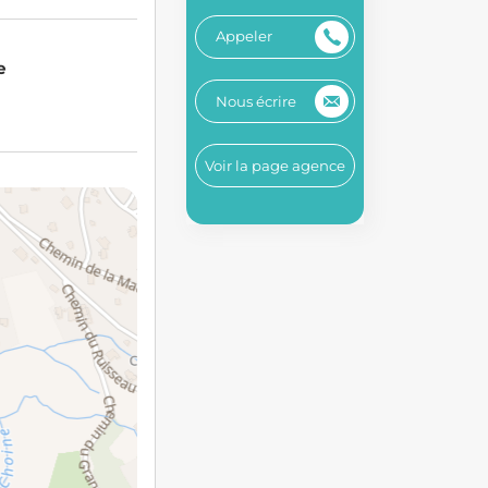
Appeler
e
Nous écrire
Voir la page agence