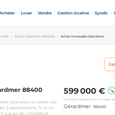
Acheter
Louer
Vendre
Gestion locative
Syndic
s (88)
Achat Gérardmer (88400)
Achat Immeuble Gérardmer
Gal
599 000 €
ardmer 88400
Honoraires d’agence à la charge d
t situé entre le centre ville
Gérardmer
88400
udio, 2 appartements T2 et un
 vue sur lac, meublés et