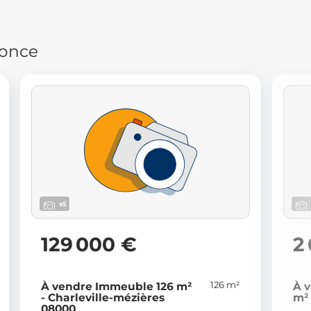
nonce
x5
129 000 €
2
126 m²
À vendre Immeuble 126 m²
À 
- Charleville-mézières
m² 
08000