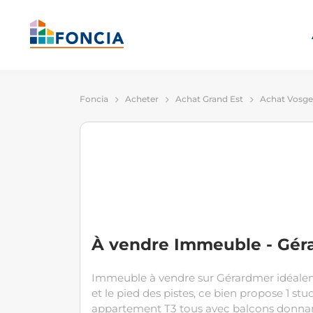
Foncia
Acheter
Achat Grand Est
Achat Vosge
À vendre Immeuble - Gér
Immeuble à vendre sur Gérardmer idéalemen
et le pied des pistes, ce bien propose 1 st
appartement T3 tous avec balcons donnant