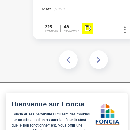
Metz (57070)
D
223
48
kWh/m².an
Kg CO
/m².an
2