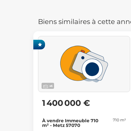
Biens similaires à cette an
USIVITÉ FONCIA
x6
1 400 000 €
710 m²
À vendre Immeuble 710
m² - Metz 57070