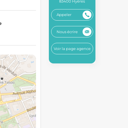
83400 Hyères
Appeler
e
Nous écrire
Voir la page agence