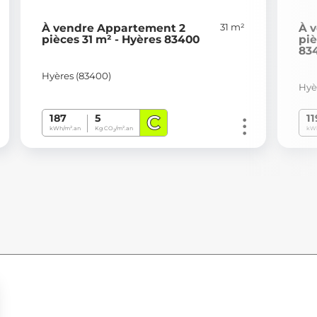
31 m²
À vendre Appartement 2
À 
pièces 31 m² - Hyères 83400
piè
83
Hyères (83400)
Hyè
C
187
5
11
kWh/m².an
Kg CO
/m².an
kWh
2