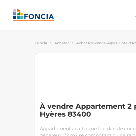
Foncia
Acheter
Achat Provence-Alpes-Côte d'A
À vendre Appartement 2 p
Hyères 83400
Appartement au charme fou dans le coeur 
généreux, 72 m2 se composant d'une salon 