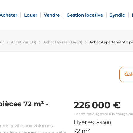
Acheter
Louer
Vendre
Gestion locative
Syndic
zur
Achat Var (83)
Achat Hyères (83400)
Achat Appartement 2 pi
Gal
226 000 €
ièces 72 m² -
Honoraires d’agence à la charge d
Hyères
83400
de la ville aux volumes
72 m²
salle a manger, cuisine, salle