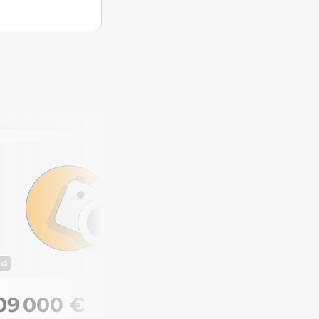
EXCLUSIVITÉ FONCIA
x5
x10
09 000 €
205 00