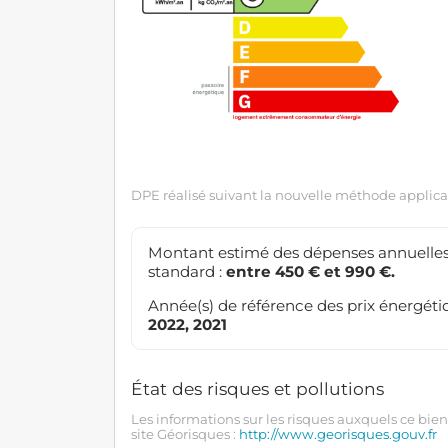
DPE réalisé suivant la nouvelle méthode applicab
Montant estimé des dépenses annuelles
standard :
entre 450 € et 990 €.
Année(s) de référence des prix énergétiq
2022, 2021
État des risques et pollutions
Les informations sur les risques auxquels ce bien
site Géorisques :
http://www.georisques.gouv.fr