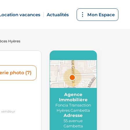
Location vacances
Actualités
Mon Espace
èces Hyères
erie photo (7)
Agence
Attributions
Immobilière
© MapTiler
,
© OpenStreetMap
Foncia Transaction
contributors
Hyères Gambetta
u vendeur
Adresse
55 avenue
Gambetta