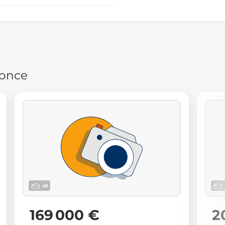
nonce
x5
169 000 €
2