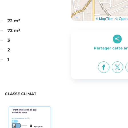
© MapTiler
,
© OpenS
72 m²
72 m²
3
Partager cette 
2
1
CLASSE CLIMAT