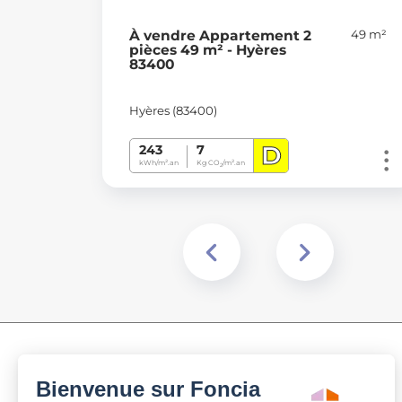
49 m²
À vendre Appartement 2
pièces 49 m² - Hyères
83400
Hyères (83400)
D
243
7
kWh/m².an
Kg CO
/m².an
2