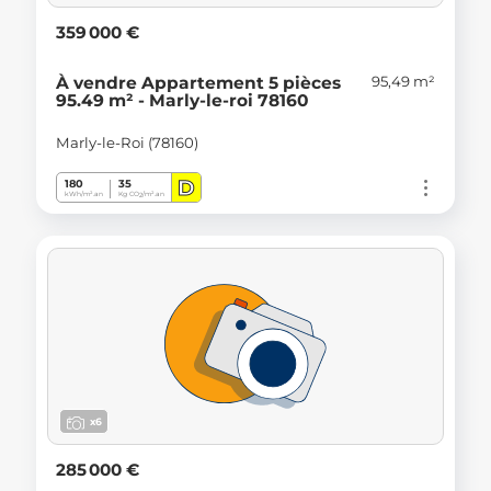
359 000 €
95,49 m²
À vendre Appartement 5 pièces
95.49 m² - Marly-le-roi 78160
Marly-le-Roi (78160)
D
180
35
kWh/m².an
Kg CO
/m².an
2
x6
285 000 €