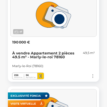
x7
190 000 €
49,5 m²
À vendre Appartement 2 pièces
49.5 m² - Marly-le-roi 78160
Marly-le-Roi (78160)
E
256
56
kWh/m².an
Kg CO
/m².an
2
EXCLUSIVITÉ FONCIA
VISITE VIRTUELLE