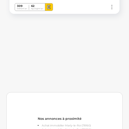
E
309
62
kWh/m².an
Kg CO
/m².an
2
Nos annonces à proximité
Achat immobilier Marly-le-Roi (78160)