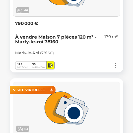
x16
790 000 €
170 m²
À vendre Maison 7 pièces 120 m² -
Marly-le-roi 78160
Marly-le-Roi (78160)
D
125
35
kWh/m².an
Kg CO
/m².an
2
VISITE VIRTUELLE
x13