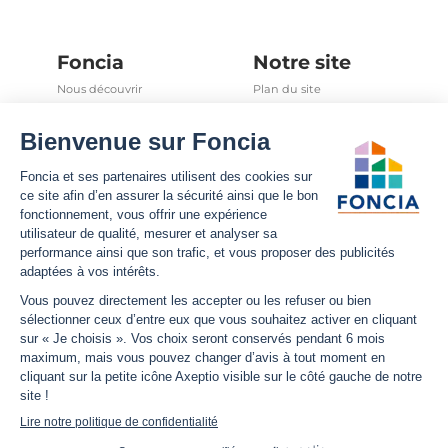
Foncia
Notre site
Nous découvrir
Plan du site
Carrières
Mentions légales
Nos offres d'emplois
Politique Foncia de protection
des données
Espace presse
Conformité
Foncia inside
Gestion des cookies
Avis clients
Politique relative aux cookies
et autres traceurs
Partenaires
Sécurité informatique
Déclaration d'accessibilité
Infos utiles
Nous suivre
Nous contacter
Facebook
Trouver une agence
X
Estimation bien immobilier
LinkedIn