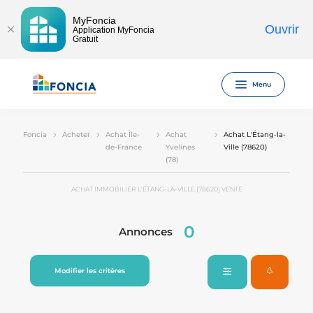
MyFoncia
Ouvrir
Application MyFoncia
Gratuit
Menu
Foncia
Acheter
Achat Île-
Achat
Achat L'Étang-la-
de-France
Yvelines
Ville (78620)
(78)
ACHAT IMMOBILIER L'ÉTANG-LA-VILLE (78620) VENTE
0
Annonces
Modifier les critères