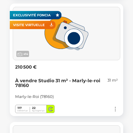
EXCLUSIVITÉ FONCIA
VISITE VIRTUELLE
x14
210 500 €
31 m²
À vendre Studio 31 m² - Marly-le-roi
78160
Marly-le-Roi (78160)
C
117
22
kWh/m².an
Kg CO
/m².an
2