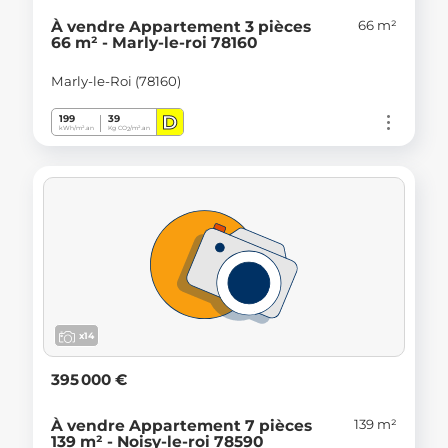
66 m²
À vendre Appartement 3 pièces
66 m² - Marly-le-roi 78160
Marly-le-Roi (78160)
D
199
39
kWh/m².an
Kg CO
/m².an
2
x14
395 000 €
139 m²
À vendre Appartement 7 pièces
139 m² - Noisy-le-roi 78590