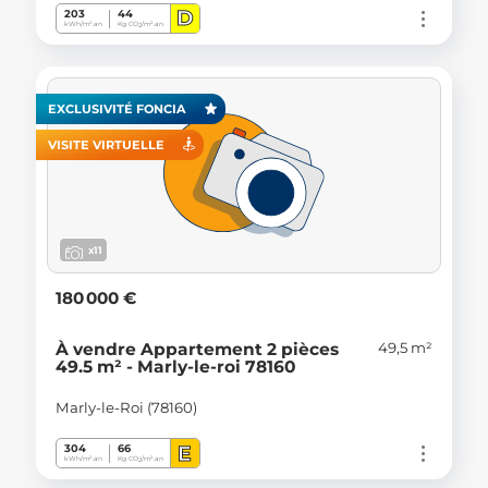
D
203
44
kWh/m².an
Kg CO
/m².an
2
EXCLUSIVITÉ FONCIA
VISITE VIRTUELLE
x11
180 000 €
49,5 m²
À vendre Appartement 2 pièces
49.5 m² - Marly-le-roi 78160
Marly-le-Roi (78160)
E
304
66
kWh/m².an
Kg CO
/m².an
2