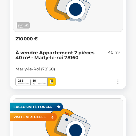
x12
210 000 €
40 m²
À vendre Appartement 2 pièces
40 m² - Marly-le-roi 78160
Marly-le-Roi (78160)
E
258
10
kWh/m².an
Kg CO
/m².an
2
EXCLUSIVITÉ FONCIA
VISITE VIRTUELLE