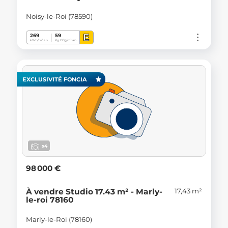
Noisy-le-Roi (78590)
E
269
59
kWh/m².an
Kg CO
/m².an
2
EXCLUSIVITÉ FONCIA
x4
98 000 €
17,43 m²
À vendre Studio 17.43 m² - Marly-
le-roi 78160
Marly-le-Roi (78160)