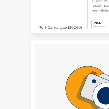
apparteme
résidence
bénéficia
204
Port Camargue (30240)
kWh/m².an