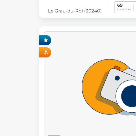
69
Le Grau-du-Roi (30240)
kWh/m².an
CLUSIVITÉ FONCIA
VISITE VIRTUELLE