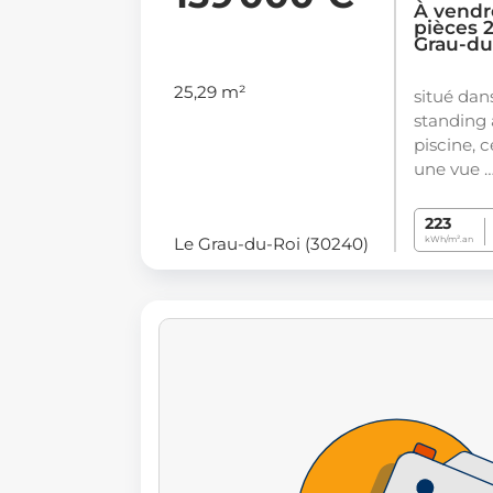
À vendr
pièces 2
Grau-du
25,29 m²
situé dan
standing 
piscine, 
une vue 
223
Le Grau-du-Roi (30240)
kWh/m².an