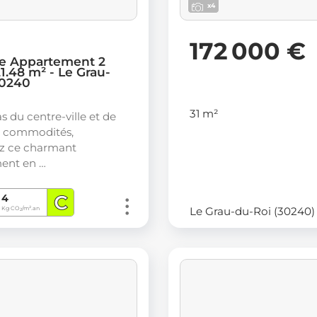
x4
172 000 €
e Appartement 2
1.48 m² - Le Grau-
30240
31 m²
s du centre-ville et de
s commodités,
z ce charmant
ent en …
C
4
Le Grau-du-Roi (30240)
Kg CO
/m².an
2