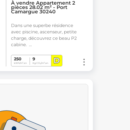
À vendre Appartement 2
pièces 28.02 m² - Port
Camargue 30240
Dans une superbe résidence
avec piscine, ascenseur, petite
charge, découvrez ce beau P2
cabine. …
D
250
9
kWh/m².an
Kg CO
/m².an
2