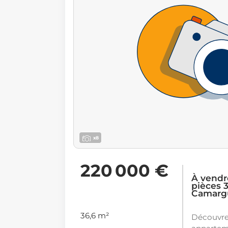
x8
220 000 €
À vendr
pièces 3
Camarg
36,6 m²
Découvre