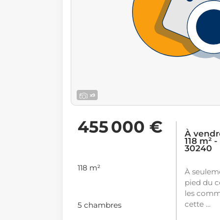
x9
455 000 €
À vendr
118 m² -
30240
118 m²
À seulem
pied du c
les comm
cette …
5 chambres