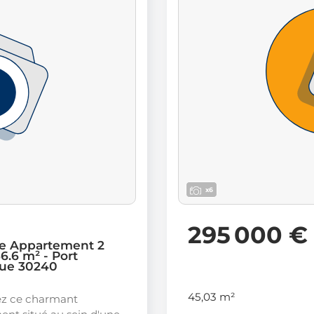
x6
295 000 €
e Appartement 2
6.6 m² - Port
ue 30240
45,03 m²
z ce charmant