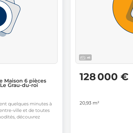
x6
128 000 €
e Maison 6 pièces
 Le Grau-du-roi
20,93 m²
ent quelques minutes à
entre-ville et de toutes
odités, découvrez