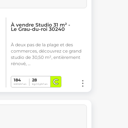
À vendre Studio 31 m² -
Le Grau-du-roi 30240
À deux pas de la plage et des
commerces, découvrez ce grand
studio de 30,50 m², entièrement
rénové, …
C
184
28
kWh/m².an
Kg CO
/m².an
2