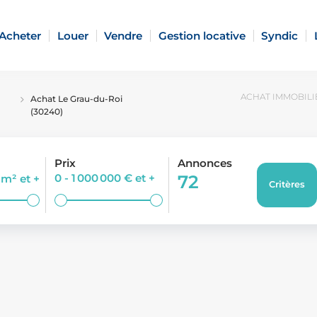
Acheter
Louer
Vendre
Gestion locative
Syndic
ACHAT IMMOBILI
Achat Le Grau-du-Roi
(30240)
Prix
Annonces
0 - 1 000 000 €
et +
72
0 m²
et +
Critères