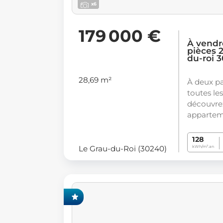
x6
179 000 €
À vendr
pièces 2
du-roi 
28,69 m²
À deux pa
toutes le
découvre
appartem
128
Le Grau-du-Roi (30240)
kWh/m².an
CLUSIVITÉ FONCIA