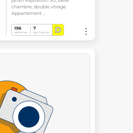
jardin exposition SO, belle
chambre, double vitrage.
Appartement …
D
196
7
kWh/m².an
Kg CO
/m².an
2