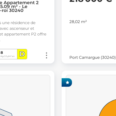
e Appartement 2
5.09 m² - Le
-roi 30240
28,02 m²
s une résidence de
avec ascenseur et
cet appartement P2 offre
…
D
8
Port Camargue (30240)
Kg CO
/m².an
2
EXCLUSIVITÉ FONCIA