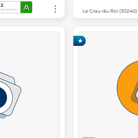
A
2
Le Grau-du-Roi (30240)
Kg CO
/m².an
2
EXCLUSIVITÉ FONCIA