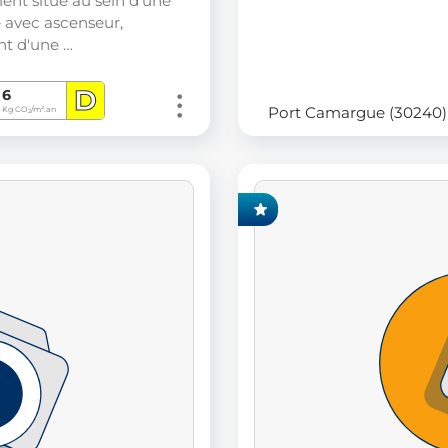
nt situé au sein d'une
 avec ascenseur,
nt d'une …
D
6
Port Camargue (30240)
Kg CO
/m².an
2
EXCLUSIVITÉ FONCIA