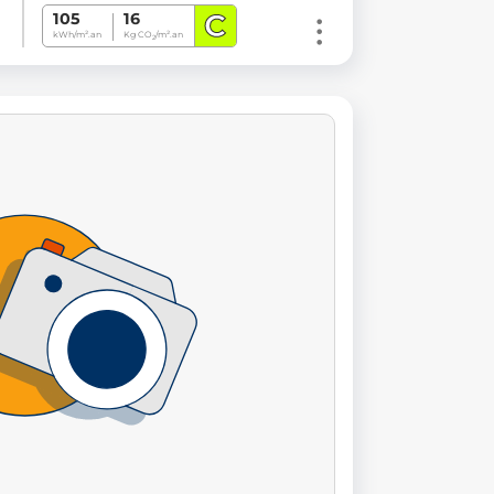
C
105
16
kWh/m².an
Kg CO
/m².an
2