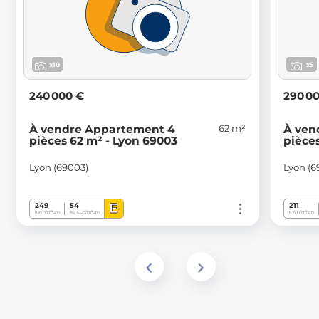
x10
x5
240 000 €
290 0
62 m²
À vendre Appartement 4
À ven
pièces 62 m² - Lyon 69003
pièce
Lyon (69003)
Lyon (6
E
249
54
211
kWh/m².an
Kg CO
/m².an
kWh/m².an
2