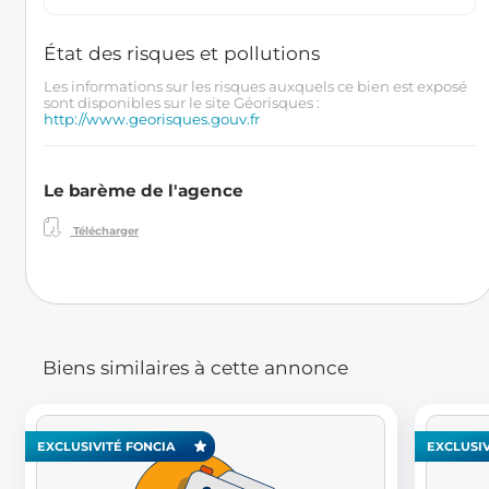
État des risques et pollutions
Les informations sur les risques auxquels ce bien est exposé
sont disponibles sur le site Géorisques :
http://www.georisques.gouv.fr
Le barème de l'agence
Télécharger
Biens similaires à cette annonce
EXCLUSIVITÉ FONCIA
EXCLUSIV