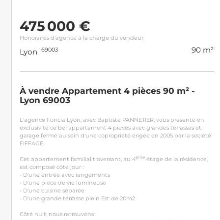
475 000 €
Honoraires d’agence à la charge du vendeur
90 m²
69003
Lyon
À vendre Appartement 4 pièces 90 m² -
Lyon 69003
L'agence Foncia Lyon, avec Baptiste PANNETIER, vous présente en
exclusivité ce bel appartement 4 pièces avec grandes terrasses et
garage fermé au sein d'une copropriété érigée en 2005 par la société
EIFFAGE.
ème
Cet appartement familial traversant, au 4
étage de la résidence,
est composé côté jour :
- D'une entrée avec rangements
- D'une pièce de vie lumineuse
- D'une cuisine séparée
- D'une grande terrasse plein Est de 20m2
Côté nuit, nous retrouvons :