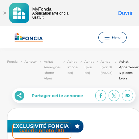
MyFoncia
Ouvrir
Application MyFoncia
Gratuit
Menu
Foncia
Acheter
Achat
Achat
Achat
Achat
Achat
Auvergne-
Rhône
Lyon
Lyon 3ᵉ
Appartemen
Rhône-
(69)
(69)
(69003)
4 pièces
Alpes
Lyon
Partager cette annonce
EXCLUSIVITÉ FONCIA
Galerie photo (10)