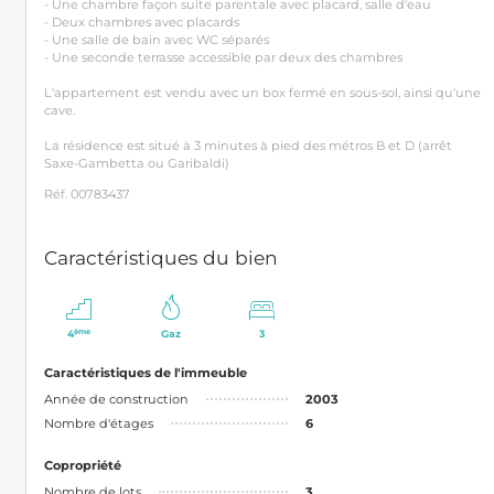
- Une chambre façon suite parentale avec placard, salle d'eau
- Deux chambres avec placards
- Une salle de bain avec WC séparés
- Une seconde terrasse accessible par deux des chambres
L'appartement est vendu avec un box fermé en sous-sol, ainsi qu'une
cave.
La résidence est situé à 3 minutes à pied des métros B et D (arrêt
Saxe-Gambetta ou Garibaldi)
Réf. 00783437
Caractéristiques du bien
ème
4
Gaz
3
Caractéristiques de l'immeuble
Année de construction
2003
Nombre d'étages
6
Copropriété
Nombre de lots
3