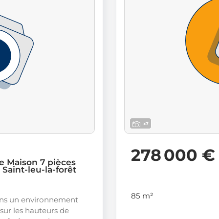
x7
278 000 €
e Maison 7 pièces
 Saint-leu-la-forêt
85 m²
ans un environnement
 sur les hauteurs de