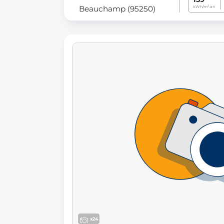
Beauchamp (95250)
kWh/m².an
x24