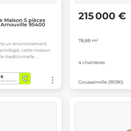
215 000 €
e Maison 5 pièces
- Arnouville 95400
78,88 m²
ans un environnement
privilégié, cette maison
le traditionnelle …
4 chambres
C
6
Goussainville (95190)
Kg CO
/m².an
2