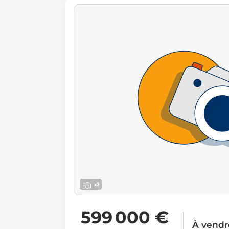
x2
599 000 €
À vendr