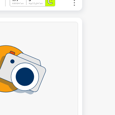
C
kWh/m².an
Kg CO
/m².an
2