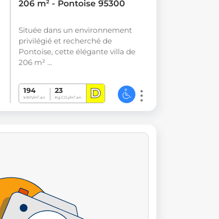
206 m² - Pontoise 95300
Située dans un environnement
privilégié et recherché de
Pontoise, cette élégante villa de
206 m² …
D
194
23
kWh/m².an
Kg CO
/m².an
2