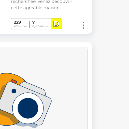
recherchée, venez découvrir
cette agréable maison …
D
229
7
kWh/m².an
Kg CO
/m².an
2