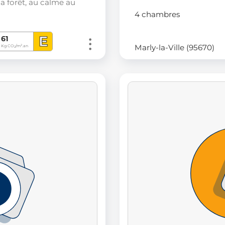
la forêt, au calme au
4 chambres
E
61
Marly-la-Ville (95670)
Kg CO
/m².an
2