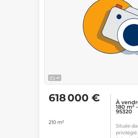
x7
618 000 €
À vendr
180 m² -
95320
210 m²
Située d
privilégié