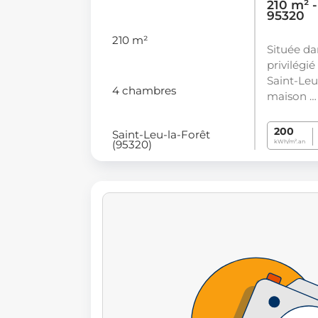
210 m² -
95320
210 m²
Située d
privilégié
Saint-Leu
4 chambres
maison …
200
Saint-Leu-la-Forêt
(95320)
kWh/m².an