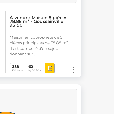
À vendre Maison 5 pièces
78.88 m² - Goussainville
95190
Maison en copropriété de 5
pièces principales de 78,88 m².
Il est composé d'un séjour
donnant sur …
E
288
62
kWh/m².an
Kg CO
/m².an
2