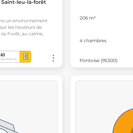
 Saint-leu-la-forêt
206 m²
ans un environnement
 sur les hauteurs de
-la-Forêt, au calme,
4 chambres
E
61
Pontoise (95300)
Kg CO
/m².an
2