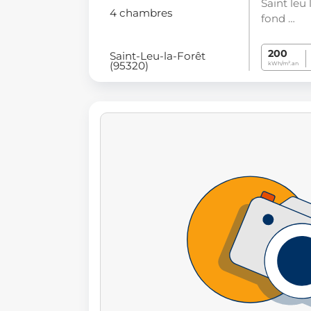
Saint leu 
4 chambres
fond …
200
Saint-Leu-la-Forêt
(95320)
kWh/m².an