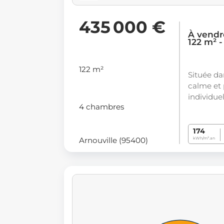
435 000 €
À vendr
122 m² 
122 m²
Située d
calme et 
individuel
4 chambres
174
Arnouville (95400)
kWh/m².an