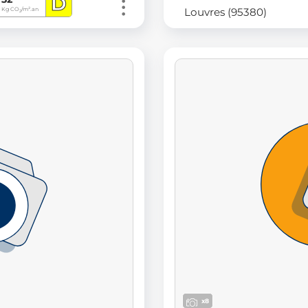
D
Louvres (95380)
Kg CO
/m².an
2
x8