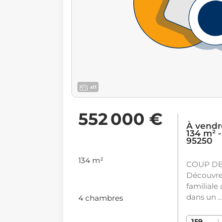
x11
552 000 €
À vendr
134 m² 
95250
134 m²
COUP DE
Découvrez
familiale 
dans un 
4 chambres
159