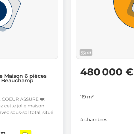
x15
480 000 €
e Maison 6 pièces
- Beauchamp
119 m²
 COEUR ASSURE ❤️:
 cette jolie maison
avec sous-sol total, situé
…
4 chambres
32