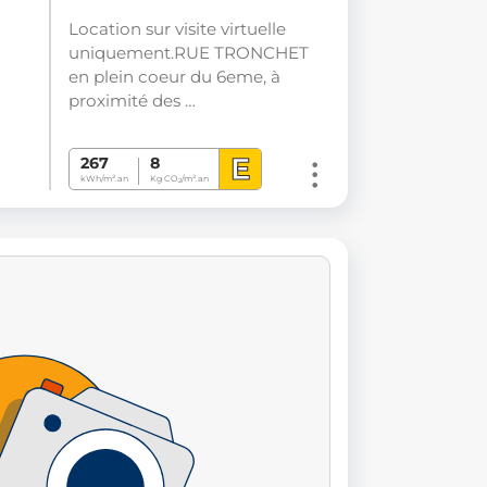
Location sur visite virtuelle
uniquement.RUE TRONCHET
en plein coeur du 6eme, à
proximité des …
E
267
8
kWh/m².an
Kg CO
/m².an
2