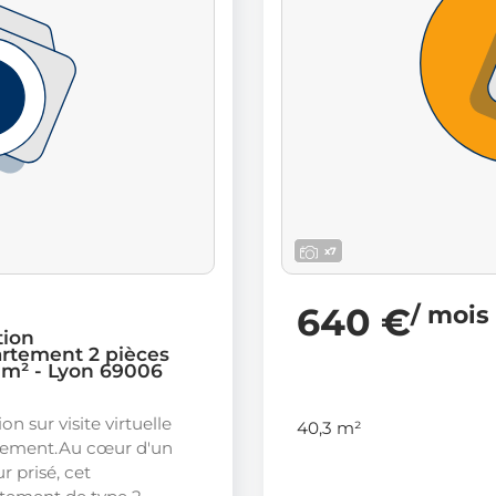
x7
640 €
/ mois
tion
rtement 2 pièces
1 m² - Lyon 69006
on sur visite virtuelle
40,3 m²
ement.Au cœur d'un
r prisé, cet