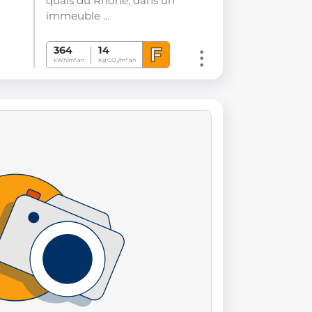
quais du Rhône, dans un
immeuble …
F
364
14
kWh/m².an
Kg CO
/m².an
2