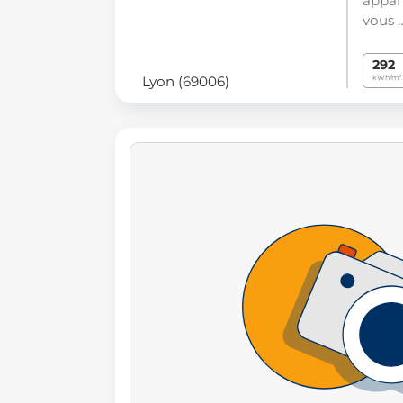
appar
vous 
292
Lyon (69006)
kWh/m².