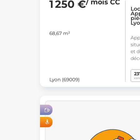
1 250 €
/ mois CC
Loc
Ap
piè
Ly
68,67 m²
App
situ
et 
déc
23
Lyon (69009)
kWh
OC 100 % EN LIGNE
VISITE VIRTUELLE