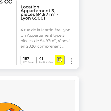
is CC
Location
Appartement 3
pièces 84.87 m² -
Lyon 69001
4 rue de la Martinière Lyon.
Un Appartement type 3
pièces, de 84,87m², rénové
en 2020, comprenant …
D
187
41
kWh/m².an
Kg CO
/m².an
2