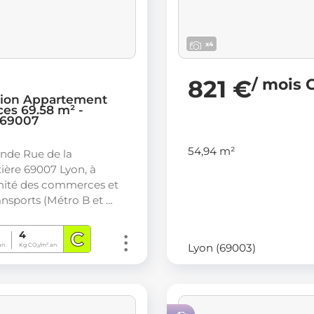
x4
821 €
/ mois 
tion Appartement
ces 69.58 m² -
 69007
54,94 m²
nde Rue de la
tière 69007 Lyon, à
mité des commerces et
ansports (Métro B et …
C
4
Lyon (69003)
an
Kg CO
/m².an
2