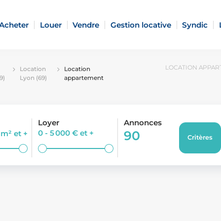
Acheter
Louer
Vendre
Gestion locative
Syndic
LOCATION APPART
Location
Location
9)
Lyon (69)
appartement
Loyer
Annonces
0 - 5 000 €
et +
90
0 m²
et +
Critères