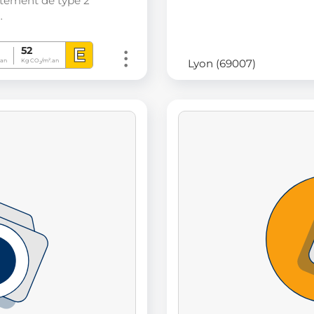
tement de type 2
…
E
52
Lyon (69007)
an
Kg CO
/m².an
2