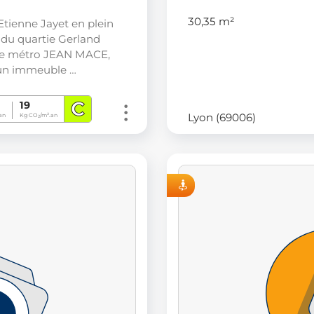
30,35 m²
Etienne Jayet en plein
 du quartie Gerland
e métro JEAN MACE,
un immeuble …
C
19
Lyon (69006)
an
Kg CO
/m².an
2
VISITE VIRTUELLE