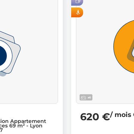
LOC 100 % EN LIGNE
VISITE VIRTUELLE
x6
620 €
/ mois
tion Appartement
ces 69 m² - Lyon
7