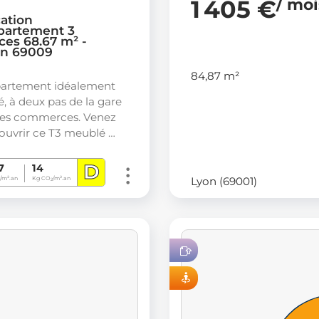
1 405 €
/ mo
ation
partement 3
ces 68.67 m² -
on 69009
84,87 m²
artement idéalement
é, à deux pas de la gare
des commerces. Venez
ouvrir ce T3 meublé …
D
7
14
Lyon (69001)
/m².an
Kg CO
/m².an
2
LOC 100 % EN LIGNE
VISITE VIRTUELLE