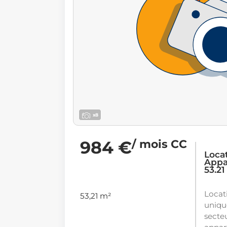
x8
984 €
/ mois CC
Loca
Appa
53.2
Locati
53,21 m²
uniqu
secteu