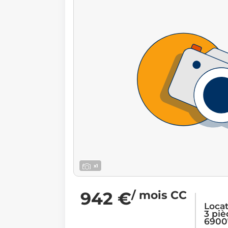
x1
942 €
/ mois CC
Loca
3 piè
6900