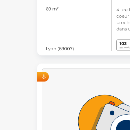
69 m²
4 ure 
coeur
proch
dans 
103
Lyon (69007)
kWh/m².
VISITE VIRTUELLE