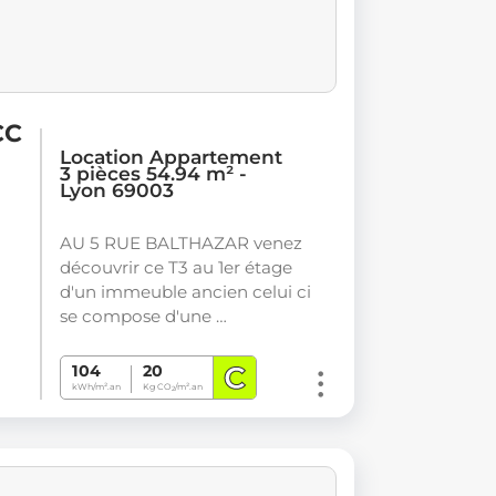
CC
Location Appartement
3 pièces 54.94 m² -
Lyon 69003
AU 5 RUE BALTHAZAR venez
découvrir ce T3 au 1er étage
d'un immeuble ancien celui ci
se compose d'une …
C
104
20
kWh/m².an
Kg CO
/m².an
2