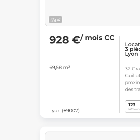
x7
928 €
/ mois CC
Loca
3 piè
Lyon
69,58 m²
32 Gra
Guillo
proxi
des tr
123
Lyon (69007)
kWh/m².