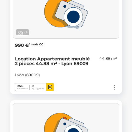
x9
/ mois CC
990 €
44,88 m²
Location Appartement meublé
2 pièces 44.88 m² - Lyon 69009
Lyon (69009)
E
253
9
kWh/m².an
Kg CO
/m².an
2