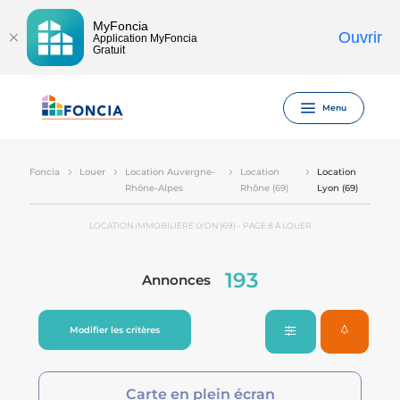
MyFoncia
Ouvrir
Application MyFoncia
Gratuit
Menu
Foncia
Louer
Location Auvergne-
Location
Location
Rhône-Alpes
Rhône (69)
Lyon (69)
LOCATION IMMOBILIÈRE LYON (69) - PAGE 8 À LOUER
193
Annonces
Modifier les critères
Carte en plein écran