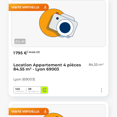
VISITE VIRTUELLE
x11
/ mois CC
1 795 €
84,55 m²
Location Appartement 4 pièces
84.55 m² - Lyon 69003
Lyon (69003)
C
145
29
kWh/m².an
Kg CO
/m².an
2
VISITE VIRTUELLE