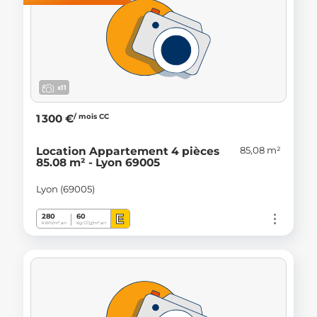
x11
/ mois CC
1 300 €
85,08 m²
Location Appartement 4 pièces
85.08 m² - Lyon 69005
Lyon (69005)
E
280
60
kWh/m².an
Kg CO
/m².an
2