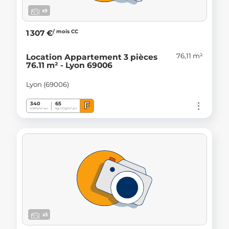
x9
/ mois CC
1 307 €
76,11 m²
Location Appartement 3 pièces
76.11 m² - Lyon 69006
Lyon (69006)
F
340
65
kWh/m².an
Kg CO
/m².an
2
x3