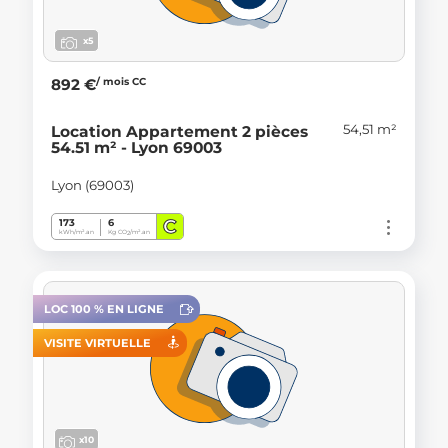
x5
/ mois CC
892 €
54,51 m²
Location Appartement 2 pièces
54.51 m² - Lyon 69003
Lyon (69003)
C
173
6
kWh/m².an
Kg CO
/m².an
2
LOC 100 % EN LIGNE
VISITE VIRTUELLE
x10