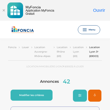
MyFoncia
Ouvrir
Application MyFoncia
Gratuit
Menu
Foncia
Louer
Location
Location
Location
Location
Auvergne-
Rhône
Lyon
Lyon 3ᵉ
Rhône-Alpes
(69)
(69)
(69003)
LOCATION IMMOBILIÈRE LYON 3ᵉ (69003) À LOUER
42
Annonces
Modifier les critères