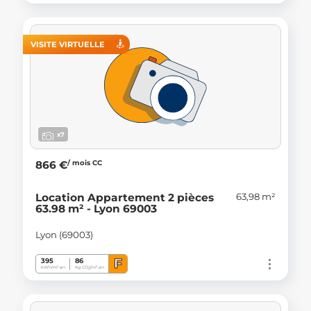
VISITE VIRTUELLE
x7
/ mois CC
866 €
63,98 m²
Location Appartement 2 pièces
63.98 m² - Lyon 69003
Lyon (69003)
F
395
86
kWh/m².an
Kg CO
/m².an
2