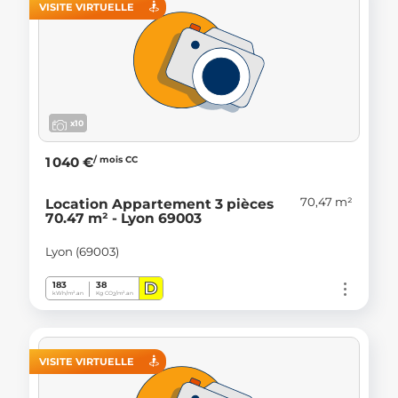
VISITE VIRTUELLE
x10
/ mois CC
1 040 €
70,47 m²
Location Appartement 3 pièces
70.47 m² - Lyon 69003
Lyon (69003)
D
183
38
kWh/m².an
Kg CO
/m².an
2
VISITE VIRTUELLE