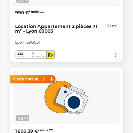
/ mois CC
990 €
71 m²
Location Appartement 2 pièces 71
m² - Lyon 69003
Lyon (69003)
D
232
7
kWh/m².an
Kg CO
/m².an
2
VISITE VIRTUELLE
x11
/ mois CC
1 600,39 €