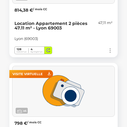
/ mois CC
814,38 €
47,11 m²
Location Appartement 2 pièces
47.11 m² - Lyon 69003
Lyon (69003)
C
128
4
kWh/m².an
Kg CO
/m².an
2
VISITE VIRTUELLE
x4
/ mois CC
798 €