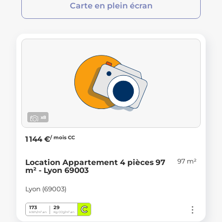
Carte en plein écran
x8
/ mois CC
1 144 €
97 m²
Location Appartement 4 pièces 97
m² - Lyon 69003
Lyon (69003)
C
173
29
kWh/m².an
Kg CO
/m².an
2