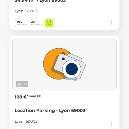
54.94 m² - Lyon 69003
Lyon (69003)
C
104
20
kWh/m².an
Kg CO
/m².an
2
x2
/ mois CC
108 €
Location Parking - Lyon 69003
Lyon (69003)