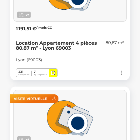
x7
/ mois CC
1 191,51 €
80,87 m²
Location Appartement 4 pièces
80.87 m² - Lyon 69003
Lyon (69003)
D
231
7
kWh/m².an
Kg CO
/m².an
2
VISITE VIRTUELLE
x5