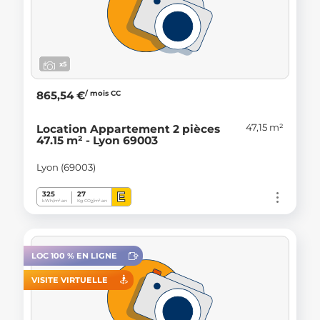
x5
/ mois CC
865,54 €
47,15 m²
Location Appartement 2 pièces
47.15 m² - Lyon 69003
Lyon (69003)
E
325
27
kWh/m².an
Kg CO
/m².an
2
LOC 100 % EN LIGNE
VISITE VIRTUELLE