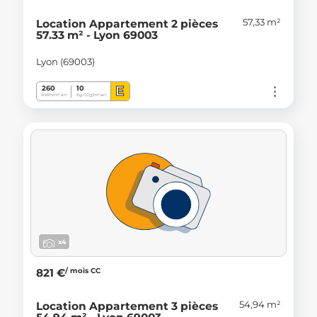
57,33 m²
Location Appartement 2 pièces
57.33 m² - Lyon 69003
Lyon (69003)
E
260
10
kWh/m².an
Kg CO
/m².an
2
x4
/ mois CC
821 €
54,94 m²
Location Appartement 3 pièces