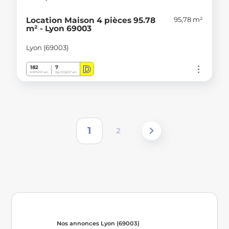
95,78 m²
Location Maison 4 pièces 95.78
m² - Lyon 69003
Lyon (69003)
D
182
7
kWh/m².an
Kg CO
/m².an
2
1
2
Nos annonces Lyon (69003)