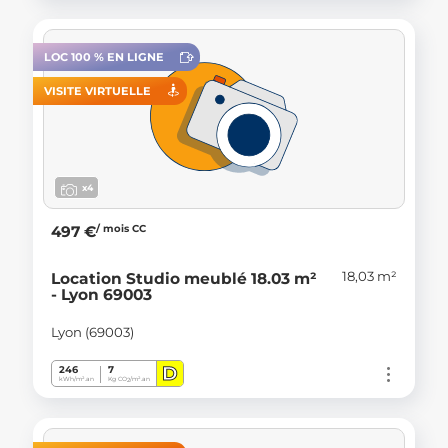
LOC 100 % EN LIGNE
VISITE VIRTUELLE
x4
/ mois CC
497 €
18,03 m²
Location Studio meublé 18.03 m²
- Lyon 69003
Lyon (69003)
D
246
7
kWh/m².an
Kg CO
/m².an
2