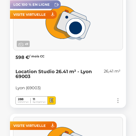
LOC 100 % EN LIGNE
VISITE VIRTUELLE
x9
/ mois CC
598 €
26,41 m²
Location Studio 26.41 m² - Lyon
69003
Lyon (69003)
E
288
11
kWh/m².an
Kg CO
/m².an
2
VISITE VIRTUELLE