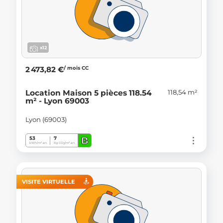
x12
/ mois CC
2 473,82 €
118,54 m²
Location Maison 5 pièces 118.54
m² - Lyon 69003
Lyon (69003)
B
53
7
kWh/m².an
Kg CO
/m².an
2
VISITE VIRTUELLE