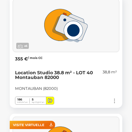
x6
/ mois CC
355 €
38,8 m²
Location Studio 38.8 m² - LOT 40
Montauban 82000
MONTAUBAN (82000)
D
186
5
kWh/m².an
Kg CO
/m².an
2
VISITE VIRTUELLE