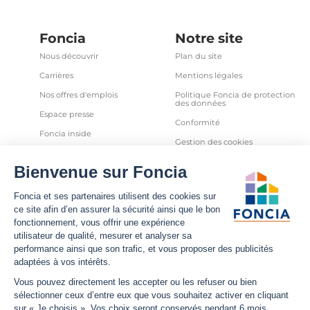
Foncia
Notre site
Nous découvrir
Plan du site
Carrières
Mentions légales
Nos offres d'emplois
Politique Foncia de protection
des données
Espace presse
Conformité
Foncia inside
Gestion des cookies
Avis clients
Politique relative aux cookies
et autres traceurs
Partenaires
Sécurité informatique
Déclaration d'accessibilité
Infos utiles
Nous suivre
Nous contacter
Facebook
Trouver une agence
X
Estimation bien immobilier
LinkedIn