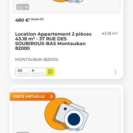
x5
/ mois CC
480 €
43,18 m²
Location Appartement 2 pièces
43.18 m² - 37 RUE DES
SOUBIROUS-BAS Montauban
82000
MONTAUBAN (82000)
D
221
8
kWh/m².an
Kg CO
/m².an
2
VISITE VIRTUELLE