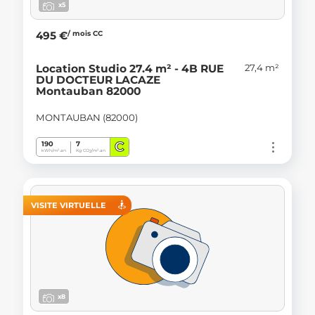
x5
/ mois CC
495 €
27,4 m²
Location Studio 27.4 m² - 4B RUE
DU DOCTEUR LACAZE
Montauban 82000
MONTAUBAN (82000)
C
190
7
kWh/m².an
Kg CO
/m².an
2
VISITE VIRTUELLE
x8