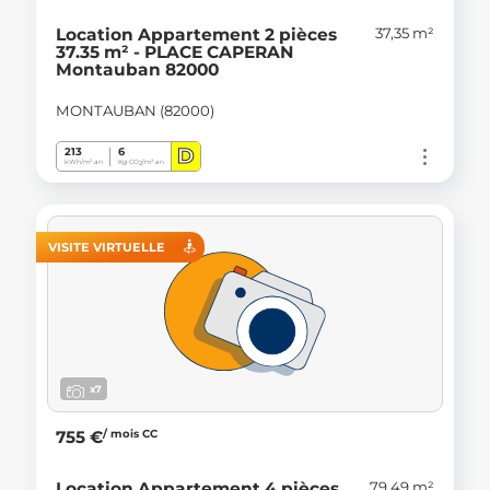
37,35 m²
Location Appartement 2 pièces
37.35 m² - PLACE CAPERAN
Montauban 82000
MONTAUBAN (82000)
D
213
6
kWh/m².an
Kg CO
/m².an
2
VISITE VIRTUELLE
x7
/ mois CC
755 €
79,49 m²
Location Appartement 4 pièces