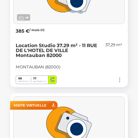
x6
/ mois CC
385 €
37,29 m²
Location Studio 37.29 m² - 11 RUE
DE L'HOTEL DE VILLE
Montauban 82000
MONTAUBAN (82000)
C
99
17
kWh/m².an
Kg CO
/m².an
2
VISITE VIRTUELLE