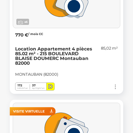
x6
/ mois CC
770 €
85,02 m²
Location Appartement 4 pièces
85.02 m² - 215 BOULEVARD
BLAISE DOUMERC Montauban
82000
MONTAUBAN (82000)
D
172
37
kWh/m².an
Kg CO
/m².an
2
VISITE VIRTUELLE