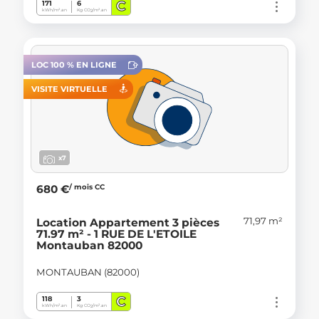
C
171
6
kWh/m².an
Kg CO
/m².an
2
LOC 100 % EN LIGNE
VISITE VIRTUELLE
x7
/ mois CC
680 €
71,97 m²
Location Appartement 3 pièces
71.97 m² - 1 RUE DE L'ETOILE
Montauban 82000
MONTAUBAN (82000)
C
118
3
kWh/m².an
Kg CO
/m².an
2