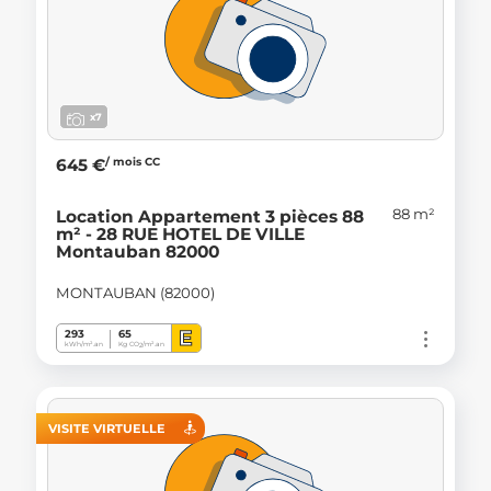
x7
/ mois CC
645 €
88 m²
Location Appartement 3 pièces 88
m² - 28 RUE HOTEL DE VILLE
Montauban 82000
MONTAUBAN (82000)
E
293
65
kWh/m².an
Kg CO
/m².an
2
VISITE VIRTUELLE