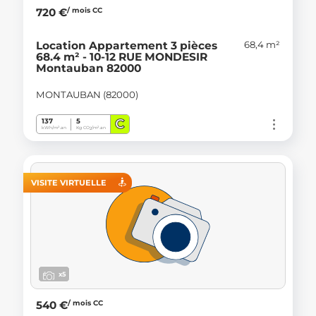
/ mois CC
720 €
68,4 m²
Location Appartement 3 pièces
68.4 m² - 10-12 RUE MONDESIR
Montauban 82000
MONTAUBAN (82000)
C
137
5
kWh/m².an
Kg CO
/m².an
2
VISITE VIRTUELLE
x5
/ mois CC
540 €