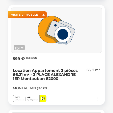
VISITE VIRTUELLE
x6
/ mois CC
599 €
66,21 m²
Location Appartement 3 pièces
66.21 m² - 3 PLACE ALEXANDRE
1ER Montauban 82000
MONTAUBAN (82000)
D
207
45
kWh/m².an
Kg CO
/m².an
2