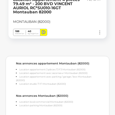
79.49 m² - 200 BVD VINCENT
AURIOL RC*SU010-16GT
Montauban 82000
MONTAUBAN (82000)
D
188
40
kWh/m².an
Kg CO
/m².an
2
Nos annonces appartement Montauban (82000)
Location appartement 3 pièces T3 F3 Montauban (82000)
Location appartement avec ascenseur Montauban (82000)
Location appartement avec parking / garage / box Montauban
(82000)
Location studio T1 F1 Montauban (82000)
Nos annonces Montauban (82000)
Location local commercial Montauban (82000)
Location parking Montauban (82000)