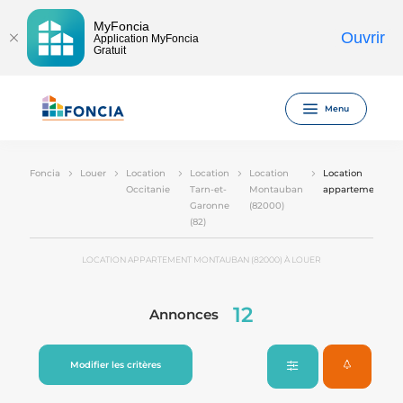
MyFoncia
Ouvrir
Application MyFoncia
Gratuit
Menu
Foncia
Louer
Location
Location
Location
Location
Occitanie
Tarn-et-
Montauban
appartement
Garonne
(82000)
(82)
LOCATION APPARTEMENT MONTAUBAN (82000) À LOUER
12
Annonces
Modifier les critères