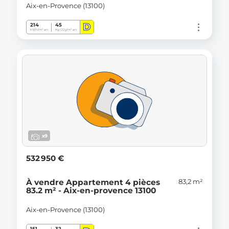
Aix-en-Provence (13100)
D
214
45
kWh/m².an
Kg CO
/m².an
2
x9
532 950 €
83,2 m²
À vendre Appartement 4 pièces
83.2 m² - Aix-en-provence 13100
Aix-en-Provence (13100)
151
32