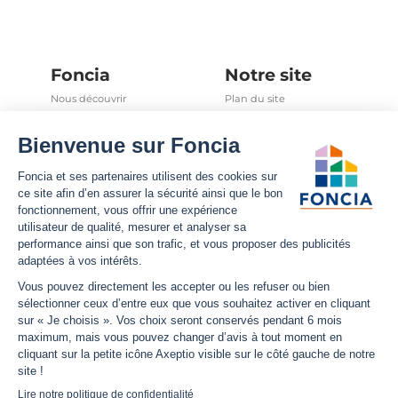
Foncia
Notre site
Nous découvrir
Plan du site
Carrières
Mentions légales
Nos offres d'emplois
Politique Foncia de protection
des données
Espace presse
Conformité
Foncia inside
Gestion des cookies
Avis clients
Politique relative aux cookies
et autres traceurs
Partenaires
Sécurité informatique
Déclaration d'accessibilité
Infos utiles
Nous suivre
Nous contacter
Facebook
Trouver une agence
X