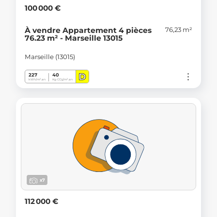
100 000 €
76,23 m²
À vendre Appartement 4 pièces
76.23 m² - Marseille 13015
Marseille (13015)
D
227
40
kWh/m².an
Kg CO
/m².an
2
x7
112 000 €