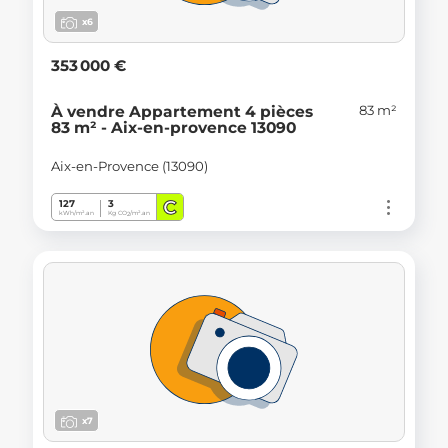
x6
353 000 €
83 m²
À vendre Appartement 4 pièces
83 m² - Aix-en-provence 13090
Aix-en-Provence (13090)
C
127
3
kWh/m².an
Kg CO
/m².an
2
x7