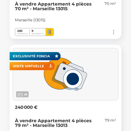
70 m²
À vendre Appartement 4 pièces
70 m² - Marseille 13015
Marseille (13015)
E
283
9
kWh/m².an
Kg CO
/m².an
2
EXCLUSIVITÉ FONCIA
VISITE VIRTUELLE
x6
240 000 €
79 m²
À vendre Appartement 4 pièces
79 m² - Marseille 13013