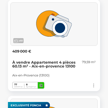
x10
409 000 €
79,59 m²
À vendre Appartement 4 pièces
60.13 m² - Aix-en-provence 13100
Aix-en-Provence (13100)
B
77
8
kWh/m².an
Kg CO
/m².an
2
EXCLUSIVITÉ FONCIA