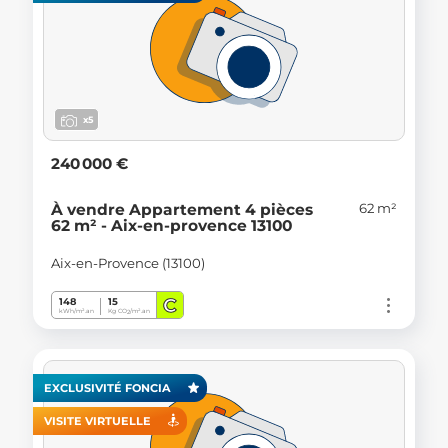
x5
240 000 €
62 m²
À vendre Appartement 4 pièces
62 m² - Aix-en-provence 13100
Aix-en-Provence (13100)
C
148
15
kWh/m².an
Kg CO
/m².an
2
EXCLUSIVITÉ FONCIA
VISITE VIRTUELLE