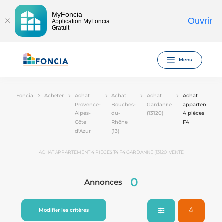
MyFoncia
Ouvrir
Application MyFoncia
Gratuit
Menu
Foncia
Acheter
Achat
Achat
Achat
Achat
Provence-
Bouches-
Gardanne
appartement
Alpes-
du-
(13120)
4 pièces T4
Côte
Rhône
F4
d'Azur
(13)
ACHAT APPARTEMENT 4 PIÈCES T4 F4 GARDANNE (13120) VENTE
0
Annonces
Modifier les critères