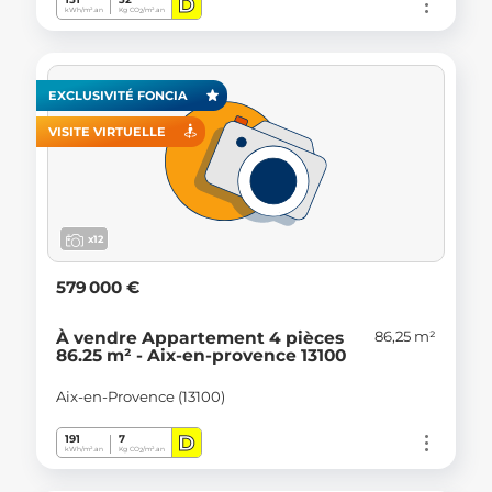
D
kWh/m².an
Kg CO
/m².an
2
EXCLUSIVITÉ FONCIA
VISITE VIRTUELLE
x12
579 000 €
86,25 m²
À vendre Appartement 4 pièces
86.25 m² - Aix-en-provence 13100
Aix-en-Provence (13100)
D
191
7
kWh/m².an
Kg CO
/m².an
2