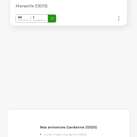
Marseille (13013)
A
50
1
kWh/m².an
Kg CO
/m².an
2
Nos annonces Gardanne (13120)
Achat maison Gardanne (13120)