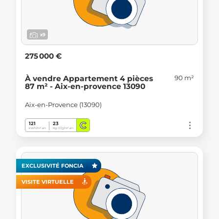
x9
275 000 €
90 m²
À vendre Appartement 4 pièces
87 m² - Aix-en-provence 13090
Aix-en-Provence (13090)
C
121
23
kWh/m².an
Kg CO
/m².an
2
EXCLUSIVITÉ FONCIA
VISITE VIRTUELLE